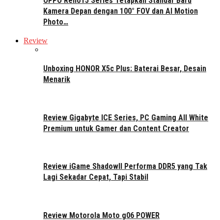
OPPO Reno15 Series Tetapkan Standar Baru
Kamera Depan dengan 100° FOV dan AI Motion
Photo…
Review
Unboxing HONOR X5c Plus: Baterai Besar, Desain
Menarik
Review Gigabyte ICE Series, PC Gaming All White
Premium untuk Gamer dan Content Creator
Review iGame ShadowII Performa DDR5 yang Tak
Lagi Sekadar Cepat, Tapi Stabil
Review Motorola Moto g06 POWER