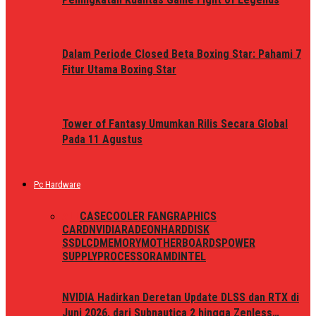
Dalam Periode Closed Beta Boxing Star: Pahami 7
Fitur Utama Boxing Star
Tower of Fantasy Umumkan Rilis Secara Global
Pada 11 Agustus
Pc Hardware
ALL
CASE
COOLER FAN
GRAPHICS
CARD
NVIDIA
RADEON
HARDDISK
SSD
LCD
MEMORY
MOTHERBOARDS
POWER
SUPPLY
PROCESSOR
AMD
INTEL
NVIDIA Hadirkan Deretan Update DLSS dan RTX di
Juni 2026, dari Subnautica 2 hingga Zenless…