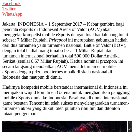
Facebook
Twitter
WhatsApp
Jakarta, INDONESIA – 1 September 2017 – Kabar gembira bagi
pencinta eSports di Indonesia! Arena of Valor (AOV) akan
menggelar kompetisi mobile eSports dengan total hadiah uang tunai
sebesar 7 Miliar Rupiah.
Prizepool
ini merupakan gabungan hadiah
dari dua turnamen yaitu turnamen nasional, Battle of Valor (BOV),
dengan total hadiah uang tunai sebesar 1 Miliar Rupiah dan
turnamen internasional berhadiah total 500,000 Dollar Amerika
Serikat (senilai 6,67 Miliar Rupiah). Kedua nominal
prizepool
ini
secara langsung menobatkan AOV menjadi turnamen mobile
eSports dengan prize pool terbesar baik di skala nasional di
Indonesia dan maupun di dunia.
Hadirnya kompetisi mobile berstandar internasional di Indonesia ini
merupakan wujud komitmen Garena untuk menghadirkan panggung
mobile eSports dunia ke Indonesia. Pasalnya, di dunia internasional,
game besutan Tencent ini telah sukses menyelenggarakan turnamen-
turnamen akbar yang diikuti oleh puluhan ribu tim dan ditonton
jutaan penggemar.