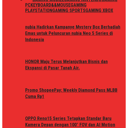
PC
KEYBOARD&&MOUSE
GAMING
PLAYSTATION
GAMING SPORTS
GAMING XBOX
nubia Hadirkan Kampanye Mystery Box Berhadiah
Emas untuk Peluncuran nubia Neo 5 Series di
Indonesia
HONOR Maju Terus Melanjutkan Bisnis dan
Ekspansi di Pasar Tanah Air.
Promo ShopeePay: Weekly Diamond Pass MLBB
Cuma Rp1
OPPO Reno15 Series Tetapkan Standar Baru
Kamera Depan dengan 100° FOV dan AI Motion