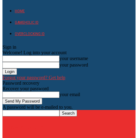
HOME
GAMEHOLIC.ID
OVERCLOCKING ID
Sign in
Welcome! Log into your account
your username
your password
Forgot your password? Get help
Password recovery
Recover your password
your email
A password will be e-mailed to you.
HardwareHolic.com