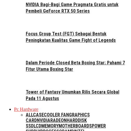
NVIDIA Bagi-Bagi Game Pragmata Gratis untuk
Pembeli GeForce RTX 50 Series
Focus Group Test (FGT) Sebagai Bentuk
Peningkatan Kualitas Game Fight of Legends
Dalam Periode Closed Beta Boxing Star: Pahami 7
Fitur Utama Boxing Star
Tower of Fantasy Umumkan Rilis Secara Global
Pada 11 Agustus
Pc Hardware
ALL
CASE
COOLER FAN
GRAPHICS
CARD
NVIDIA
RADEON
HARDDISK
SSD
LCD
MEMORY
MOTHERBOARDS
POWER