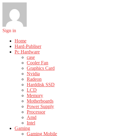
Sign in
Home
Hard-Publiser
Pc Hardware
case
Cooler Fan
Graphics Card
Nvidia
Radeon
Harddisk SSD
LCD
Memory
Motherboards
Power Supply
Processor
Amd
Intel
Gaming
Gaming Mobile