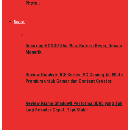
Photo…
Review
Unboxing HONOR X5c Plus: Baterai Besar, Desain
Menarik
Review Gigabyte ICE Series, PC Gaming All White
Premium untuk Gamer dan Content Creator
Review iGame ShadowII Performa DDR5 yang Tak
Lagi Sekadar Cepat, Tapi Stabil