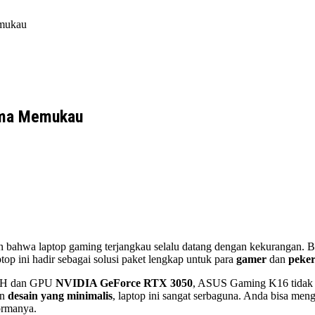
emukau
rma Memukau
bahwa laptop gaming terjangkau selalu datang dengan kekurangan. Bia
op ini hadir sebagai solusi paket lengkap untuk para
gamer
dan
peker
i H dan GPU
NVIDIA GeForce RTX 3050
, ASUS Gaming K16 tidak h
an
desain yang minimalis
, laptop ini sangat serbaguna. Anda bisa m
ormanya.