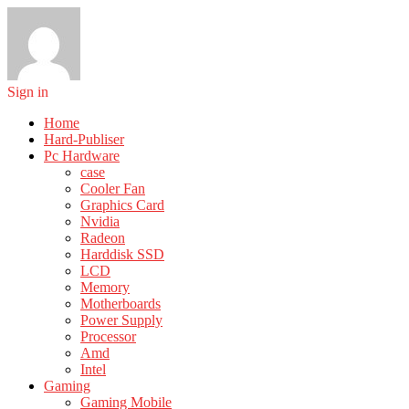
Sign in
Home
Hard-Publiser
Pc Hardware
case
Cooler Fan
Graphics Card
Nvidia
Radeon
Harddisk SSD
LCD
Memory
Motherboards
Power Supply
Processor
Amd
Intel
Gaming
Gaming Mobile