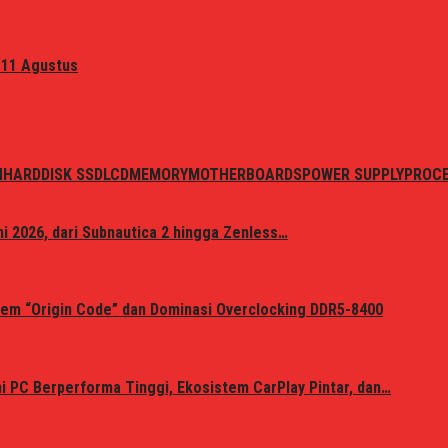
 11 Agustus
N
HARDDISK SSD
LCD
MEMORY
MOTHERBOARDS
POWER SUPPLY
PROC
i 2026, dari Subnautica 2 hingga Zenless…
em “Origin Code” dan Dominasi Overclocking DDR5-8400
 PC Berperforma Tinggi, Ekosistem CarPlay Pintar, dan…