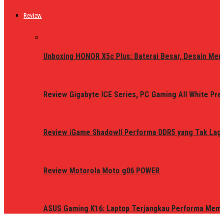
Review
Unboxing HONOR X5c Plus: Baterai Besar, Desain Me
Review Gigabyte ICE Series, PC Gaming All White P
Review iGame ShadowII Performa DDR5 yang Tak Lagi
Review Motorola Moto g06 POWER
ASUS Gaming K16: Laptop Terjangkau Performa Me