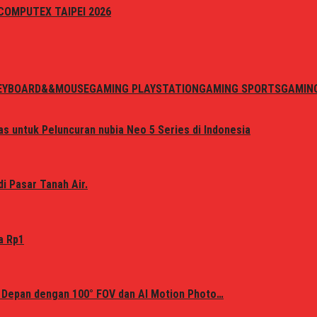
i COMPUTEX TAIPEI 2026
EYBOARD&&MOUSE
GAMING PLAYSTATION
GAMING SPORTS
GAMIN
s untuk Peluncuran nubia Neo 5 Series di Indonesia
i Pasar Tanah Air.
a Rp1
 Depan dengan 100° FOV dan AI Motion Photo…