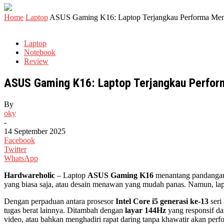
Home
Laptop
ASUS Gaming K16: Laptop Terjangkau Performa M
Laptop
Notebook
Review
ASUS Gaming K16: Laptop Terjangkau Perfo
By
oky
-
14 September 2025
Facebook
Twitter
WhatsApp
Hardwareholic
– Laptop
ASUS Gaming K16
menantang pandangan 
yang biasa saja, atau desain menawan yang mudah panas. Namun, lapt
Dengan perpaduan antara prosesor
Intel Core i5 generasi ke-13
ser
tugas berat lainnya. Ditambah dengan
layar 144Hz
yang responsif d
video, atau bahkan menghadiri rapat daring tanpa khawatir akan perf