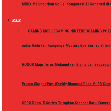
MINIX Meluncurkan Solusi Komputasi AI Generasi d
Gaming
ALL
GAMING MOBILE
GAMING NINTENDO
GAMING PC
K
nubia Hadirkan Kampanye Mystery Box Berhadiah Ema
HONOR Maju Terus Melanjutkan Bisnis dan Ekspansi d
Promo ShopeePay: Weekly Diamond Pass MLBB Cum
OPPO Reno15 Series Tetapkan Standar Baru Kamera