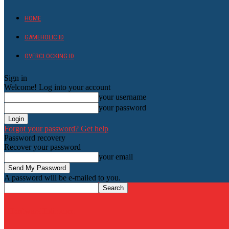
HOME
GAMEHOLIC.ID
OVERCLOCKING ID
Sign in
Welcome! Log into your account
your username
your password
Forgot your password? Get help
Password recovery
Recover your password
your email
A password will be e-mailed to you.
HardwareHolic.com