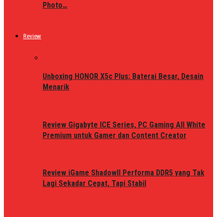
Photo…
Review
Unboxing HONOR X5c Plus: Baterai Besar, Desain
Menarik
Review Gigabyte ICE Series, PC Gaming All White
Premium untuk Gamer dan Content Creator
Review iGame ShadowII Performa DDR5 yang Tak
Lagi Sekadar Cepat, Tapi Stabil