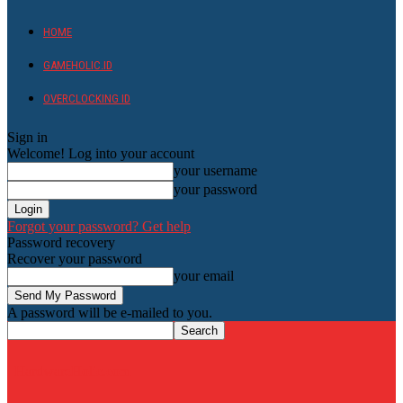
HOME
GAMEHOLIC.ID
OVERCLOCKING ID
Sign in
Welcome! Log into your account
your username
your password
Forgot your password? Get help
Password recovery
Recover your password
your email
A password will be e-mailed to you.
HardwareHolic.com