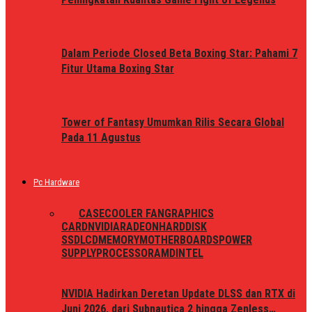
Dalam Periode Closed Beta Boxing Star: Pahami 7
Fitur Utama Boxing Star
Tower of Fantasy Umumkan Rilis Secara Global
Pada 11 Agustus
Pc Hardware
ALL
CASE
COOLER FAN
GRAPHICS
CARD
NVIDIA
RADEON
HARDDISK
SSD
LCD
MEMORY
MOTHERBOARDS
POWER
SUPPLY
PROCESSOR
AMD
INTEL
NVIDIA Hadirkan Deretan Update DLSS dan RTX di
Juni 2026, dari Subnautica 2 hingga Zenless…