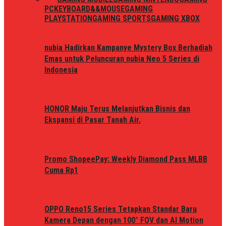
PC
KEYBOARD&&MOUSE
GAMING
PLAYSTATION
GAMING SPORTS
GAMING XBOX
nubia Hadirkan Kampanye Mystery Box Berhadiah
Emas untuk Peluncuran nubia Neo 5 Series di
Indonesia
HONOR Maju Terus Melanjutkan Bisnis dan
Ekspansi di Pasar Tanah Air.
Promo ShopeePay: Weekly Diamond Pass MLBB
Cuma Rp1
OPPO Reno15 Series Tetapkan Standar Baru
Kamera Depan dengan 100° FOV dan AI Motion