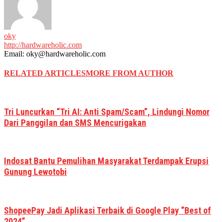
oky
http://hardwareholic.com
Email: oky@hardwareholic.com
RELATED ARTICLES
MORE FROM AUTHOR
Tri Luncurkan “Tri AI: Anti Spam/Scam”, Lindungi Nomor
Dari Panggilan dan SMS Mencurigakan
Indosat Bantu Pemulihan Masyarakat Terdampak Erupsi
Gunung Lewotobi
ShopeePay Jadi Aplikasi Terbaik di Google Play “Best of
2024”