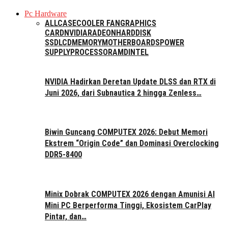
Pc Hardware
ALL
CASE
COOLER FAN
GRAPHICS
CARD
NVIDIA
RADEON
HARDDISK
SSD
LCD
MEMORY
MOTHERBOARDS
POWER
SUPPLY
PROCESSOR
AMD
INTEL
NVIDIA Hadirkan Deretan Update DLSS dan RTX di
Juni 2026, dari Subnautica 2 hingga Zenless…
Biwin Guncang COMPUTEX 2026: Debut Memori
Ekstrem “Origin Code” dan Dominasi Overclocking
DDR5-8400
Minix Dobrak COMPUTEX 2026 dengan Amunisi AI
Mini PC Berperforma Tinggi, Ekosistem CarPlay
Pintar, dan…