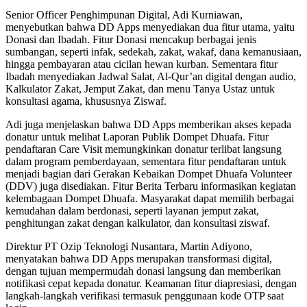
Senior Officer Penghimpunan Digital, Adi Kurniawan,
menyebutkan bahwa DD Apps menyediakan dua fitur utama, yaitu
Donasi dan Ibadah. Fitur Donasi mencakup berbagai jenis
sumbangan, seperti infak, sedekah, zakat, wakaf, dana kemanusiaan,
hingga pembayaran atau cicilan hewan kurban. Sementara fitur
Ibadah menyediakan Jadwal Salat, Al-Qur’an digital dengan audio,
Kalkulator Zakat, Jemput Zakat, dan menu Tanya Ustaz untuk
konsultasi agama, khususnya Ziswaf.
Adi juga menjelaskan bahwa DD Apps memberikan akses kepada
donatur untuk melihat Laporan Publik Dompet Dhuafa. Fitur
pendaftaran Care Visit memungkinkan donatur terlibat langsung
dalam program pemberdayaan, sementara fitur pendaftaran untuk
menjadi bagian dari Gerakan Kebaikan Dompet Dhuafa Volunteer
(DDV) juga disediakan. Fitur Berita Terbaru informasikan kegiatan
kelembagaan Dompet Dhuafa. Masyarakat dapat memilih berbagai
kemudahan dalam berdonasi, seperti layanan jemput zakat,
penghitungan zakat dengan kalkulator, dan konsultasi ziswaf.
Direktur PT Ozip Teknologi Nusantara, Martin Adiyono,
menyatakan bahwa DD Apps merupakan transformasi digital,
dengan tujuan mempermudah donasi langsung dan memberikan
notifikasi cepat kepada donatur. Keamanan fitur diapresiasi, dengan
langkah-langkah verifikasi termasuk penggunaan kode OTP saat