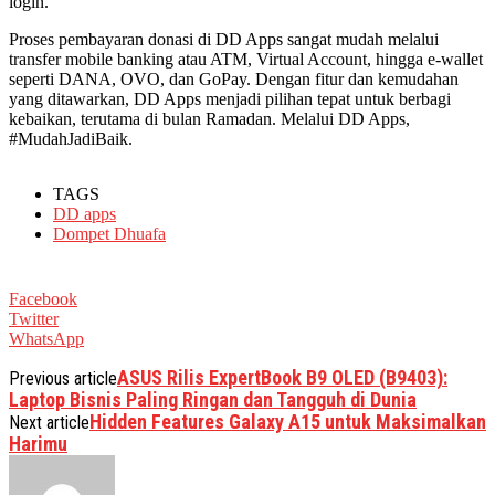
login.
Proses pembayaran donasi di DD Apps sangat mudah melalui
transfer mobile banking atau ATM, Virtual Account, hingga e-wallet
seperti DANA, OVO, dan GoPay. Dengan fitur dan kemudahan
yang ditawarkan, DD Apps menjadi pilihan tepat untuk berbagi
kebaikan, terutama di bulan Ramadan. Melalui DD Apps,
#MudahJadiBaik.
TAGS
DD apps
Dompet Dhuafa
Facebook
Twitter
WhatsApp
ASUS Rilis ExpertBook B9 OLED (B9403):
Previous article
Laptop Bisnis Paling Ringan dan Tangguh di Dunia
Hidden Features Galaxy A15 untuk Maksimalkan
Next article
Harimu