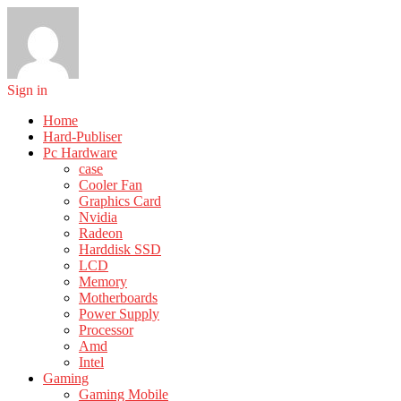
Sign in
Home
Hard-Publiser
Pc Hardware
case
Cooler Fan
Graphics Card
Nvidia
Radeon
Harddisk SSD
LCD
Memory
Motherboards
Power Supply
Processor
Amd
Intel
Gaming
Gaming Mobile