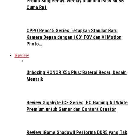
Promo ShopeePay: Weekly Diamond Pass MLBB
Cuma Rp1
OPPO Reno15 Series Tetapkan Standar Baru
Kamera Depan dengan 100° FOV dan AI Motion
Photo…
Review
Unboxing HONOR X5c Plus: Baterai Besar, Desain
Menarik
Review Gigabyte ICE Series, PC Gaming All White
Premium untuk Gamer dan Content Creator
Review iGame ShadowII Performa DDR5 yang Tak