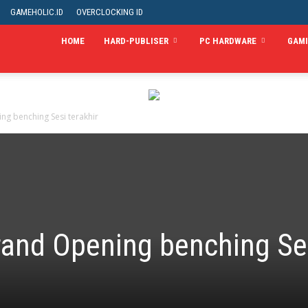
GAMEHOLIC.ID
OVERCLOCKING ID
HOME
HARD-PUBLISER
PC HARDWARE
GAM
g benching Sesi terakhir
rand Opening benching Se