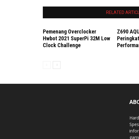
RELATED ARTIC
Pemenang Overclocker
Z690 AQ
Hwbot 2021 SuperPi 32M Low
Peringkat
Clock Challenge
Performa
AB
Hard
Spes
info
gami