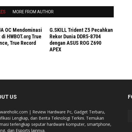
LES
MORE FROM AUTHOR
UA OC Mendominasi
G.SKILL Trident Z5 Pecahkan
 di HWBOT.org True
Rekor Dunia DDR5-8704
nce, True Record
dengan ASUS ROG Z690
APEX
OUT US
F
wareholic.com | Review Hardware Pc, Gadget Terbaru,
ifikasi Lengkap, dan Berita Teknologi Terkini. Temukan
rmasi terlengkap seputar hardware komputer, smartphone,
ng, dan Esports lainnya.