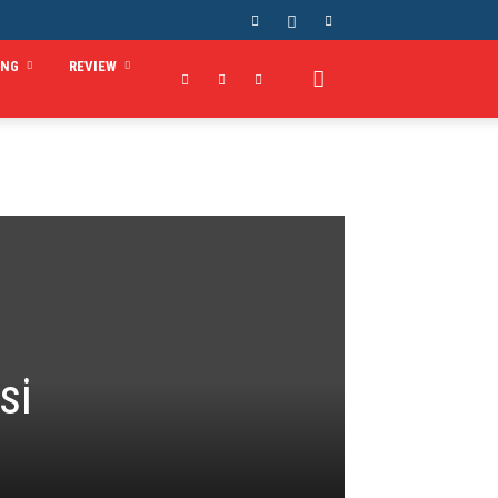
ING
REVIEW
si