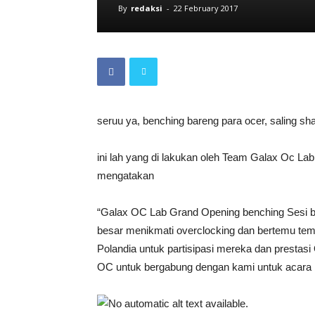
By
redaksi
-
22 February 2017
seruu ya, benching bareng para ocer, saling sha
ini lah yang di lakukan oleh Team Galax Oc Lab
mengatakan
“Galax OC Lab Grand Opening benching Sesi be
besar menikmati overclocking dan bertemu tem
Polandia untuk partisipasi mereka dan prest
OC untuk bergabung dengan kami untuk acara b