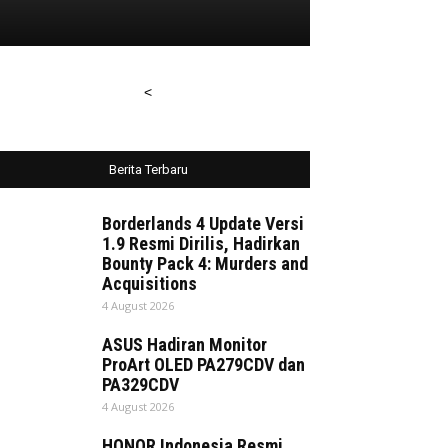
<
Berita Terbaru
Borderlands 4 Update Versi
1.9 Resmi Dirilis, Hadirkan
Bounty Pack 4: Murders and
Acquisitions
4 August 2026
ASUS Hadiran Monitor
ProArt OLED PA279CDV dan
PA329CDV
4 August 2026
HONOR Indonesia Resmi