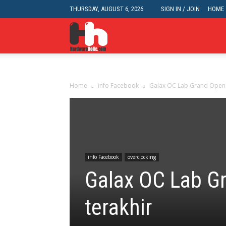
THURSDAY, AUGUST 6, 2026
SIGN IN / JOIN
HOME
HardwareHolic.com
Home
info Facebook
Galax OC Lab Grand Openin
info Facebook
overclocking
Galax OC Lab G
terakhir