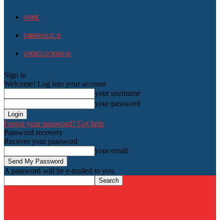
HOME
GAMEHOLIC.ID
OVERCLOCKING ID
Sign in
Welcome! Log into your account
your username
your password
Forgot your password? Get help
Password recovery
Recover your password
your email
A password will be e-mailed to you.
HardwareHolic.com