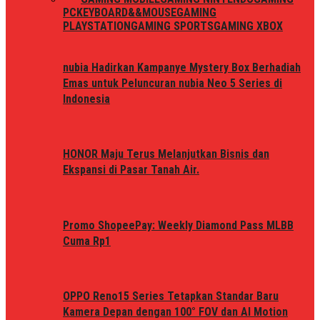
PC
KEYBOARD&&MOUSE
GAMING
PLAYSTATION
GAMING SPORTS
GAMING XBOX
nubia Hadirkan Kampanye Mystery Box Berhadiah
Emas untuk Peluncuran nubia Neo 5 Series di
Indonesia
HONOR Maju Terus Melanjutkan Bisnis dan
Ekspansi di Pasar Tanah Air.
Promo ShopeePay: Weekly Diamond Pass MLBB
Cuma Rp1
OPPO Reno15 Series Tetapkan Standar Baru
Kamera Depan dengan 100° FOV dan AI Motion