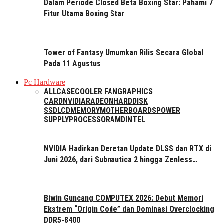
Dalam Periode Closed Beta Boxing Star: Pahami 7
Fitur Utama Boxing Star
Tower of Fantasy Umumkan Rilis Secara Global
Pada 11 Agustus
Pc Hardware
ALL
CASE
COOLER FAN
GRAPHICS
CARD
NVIDIA
RADEON
HARDDISK
SSD
LCD
MEMORY
MOTHERBOARDS
POWER
SUPPLY
PROCESSOR
AMD
INTEL
NVIDIA Hadirkan Deretan Update DLSS dan RTX di
Juni 2026, dari Subnautica 2 hingga Zenless…
Biwin Guncang COMPUTEX 2026: Debut Memori
Ekstrem “Origin Code” dan Dominasi Overclocking
DDR5-8400