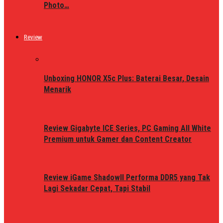
Photo…
Review
Unboxing HONOR X5c Plus: Baterai Besar, Desain
Menarik
Review Gigabyte ICE Series, PC Gaming All White
Premium untuk Gamer dan Content Creator
Review iGame ShadowII Performa DDR5 yang Tak
Lagi Sekadar Cepat, Tapi Stabil