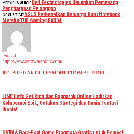
Dell Technologies Umumkan Pemenang
Previous article
Penghargaan Pelanggan
ASUS Perkenalkan Keluarga Baru Notebook
Next article
Mereka TUF Gaming FX504
redaksi
http://www.hardwareholic.com/
RELATED ARTICLES
MORE FROM AUTHOR
LINE Let’s Get Rich dan Ragnarok Online Hadirkan
Kolaborasi Epik, Satukan Strategi dan Dunia Fantasi
Ikonis!
NVIDIA Bagi-Bagi Game Pragmata Gratis untuk Pembeli