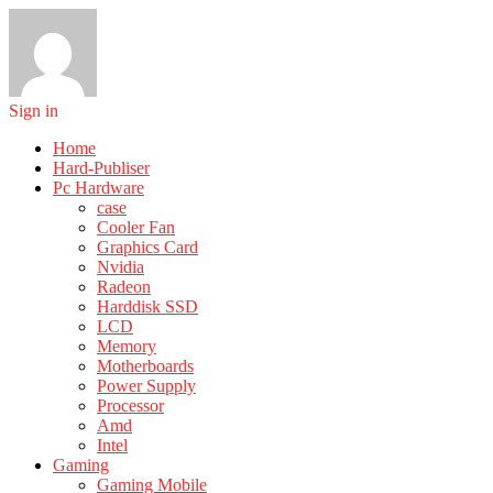
Sign in
Home
Hard-Publiser
Pc Hardware
case
Cooler Fan
Graphics Card
Nvidia
Radeon
Harddisk SSD
LCD
Memory
Motherboards
Power Supply
Processor
Amd
Intel
Gaming
Gaming Mobile