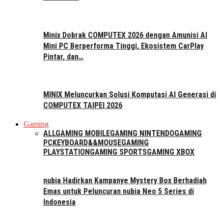
Minix Dobrak COMPUTEX 2026 dengan Amunisi AI
Mini PC Berperforma Tinggi, Ekosistem CarPlay
Pintar, dan…
MINIX Meluncurkan Solusi Komputasi AI Generasi di
COMPUTEX TAIPEI 2026
Gaming
ALL
GAMING MOBILE
GAMING NINTENDO
GAMING
PC
KEYBOARD&&MOUSE
GAMING
PLAYSTATION
GAMING SPORTS
GAMING XBOX
nubia Hadirkan Kampanye Mystery Box Berhadiah
Emas untuk Peluncuran nubia Neo 5 Series di
Indonesia