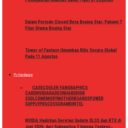
Dalam Periode Closed Beta Boxing Star: Pahami 7
Fitur Utama Boxing Star
Tower of Fantasy Umumkan Rilis Secara Global
Pada 11 Agustus
Pc Hardware
ALL
CASE
COOLER FAN
GRAPHICS
CARD
NVIDIA
RADEON
HARDDISK
SSD
LCD
MEMORY
MOTHERBOARDS
POWER
SUPPLY
PROCESSOR
AMD
INTEL
NVIDIA Hadirkan Deretan Update DLSS dan RTX di
Juni 2026, dari Subnautica 2 hingga Zenless…