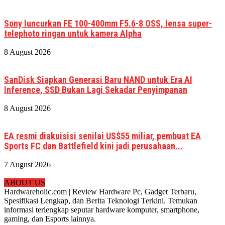
Sony luncurkan FE 100-400mm F5.6-8 OSS, lensa super-
telephoto ringan untuk kamera Alpha
8 August 2026
SanDisk Siapkan Generasi Baru NAND untuk Era AI
Inference, SSD Bukan Lagi Sekadar Penyimpanan
8 August 2026
EA resmi diakuisisi senilai US$55 miliar, pembuat EA
Sports FC dan Battlefield kini jadi perusahaan...
7 August 2026
ABOUT US
Hardwareholic.com | Review Hardware Pc, Gadget Terbaru,
Spesifikasi Lengkap, dan Berita Teknologi Terkini. Temukan
informasi terlengkap seputar hardware komputer, smartphone,
gaming, dan Esports lainnya.