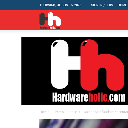
THURSDAY, AUGUST 6, 2026
SIGN IN / JOIN
HOME
HardwareHolic.com
Home
Press Release
Hacker Manfaatkan Kerent