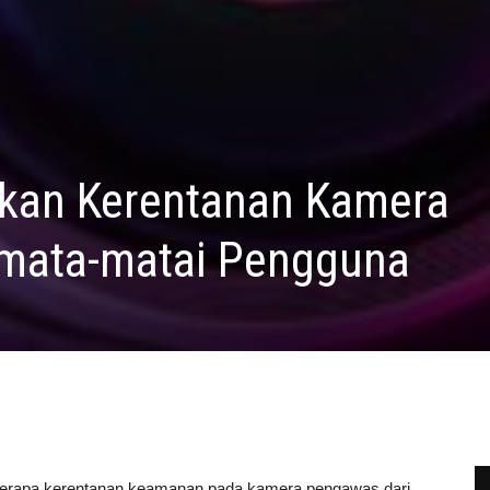
kan Kerentanan Kamera
mata-matai Pengguna
berapa kerentanan keamanan pada kamera pengawas dari