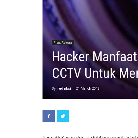
Press Release
Hacker Manfaat
CCTV Untuk Me
By
redaksi
-
21 March 2018
Para ahli Kaspersky Lab telah menemukan be