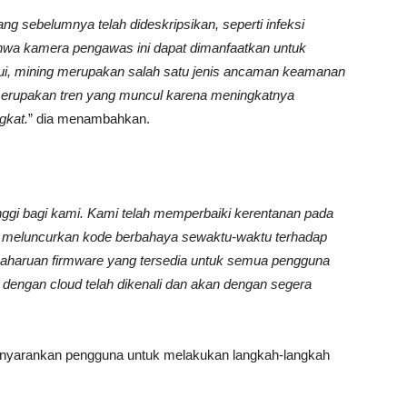
 yang sebelumnya
telah
dideskripsikan
,
seperti infeksi
hwa kamera
pengawas ini
dapat di
manfaatkan
untuk
ui, mining
me
rupakan
salah satu
jenis
ancaman keamanan
merupakan
tren yang muncul karena meningkatnya
gkat.
” dia menambahkan.
nggi bagi kami. Kami telah memperbaiki kerentanan pada
meluncurkan kode berbahaya sewaktu-waktu terhadap
mbaharuan firmware yang tersedia untuk semua pengguna
 dengan cloud telah dikenali dan akan dengan segera
menyarankan pengguna untuk melakukan langkah-langkah