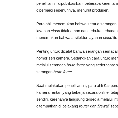
penelitian ini dipublikasikan, beberapa kerenta
diperbaiki sepenuhnya, menurut produsen.
Para ahli menemukan bahwa semua serangan in
layanan
cloud
tidak aman dan terbuka terhadap
menemukan bahwa arsitektur layanan
cloud
itu
Penting untuk dicatat bahwa serangan semacam
nomor seri kamera. Sedangkan cara untuk mene
melalui serangan
brute force
yang sederhana: si
serangan
brute force
.
Saat melakukan penelitian ini, para ahli Kaspe
kamera rentan yang bekerja secara online, tet
sendiri, karenanya langsung tersedia melalui i
ditempatkan di belakang
router
dan
firewall
sebe