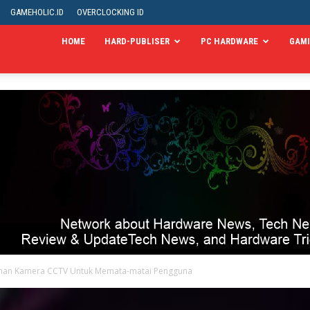
GAMEHOLIC.ID
OVERCLOCKING ID
HOME
HARD-PUBLISER
PC HARDWARE
GAM
anan Kamera CCTV Untuk Memata-matai Pengguna