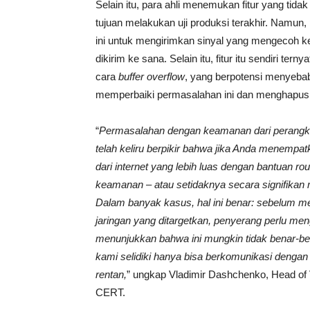
Selain itu, para ahli menemukan fitur yang tida
tujuan melakukan uji produksi terakhir. Namu
ini untuk mengirimkan sinyal yang mengecoh 
dikirim ke sana. Selain itu, fitur itu sendiri tern
cara
buffer overflow
, yang berpotensi menyeb
memperbaiki permasalahan ini dan menghapus fi
“
Permasalah
an
dengan keamanan
dari
perangk
telah
keliru berpikir bahwa jika Anda menempa
dari internet yang lebih luas dengan bantuan r
keamanan – atau setidaknya secara signifikan
Dalam banyak kasus,
hal
ini benar: sebelum m
jaringan yang ditargetkan,
penyerang
perlu men
menunjukkan bahwa ini mungkin tidak benar-be
kami selidiki hanya bisa b
erkomunikasi
dengan 
rentan,
” ungkap Vladimir Dashchenko, Head of 
CERT.