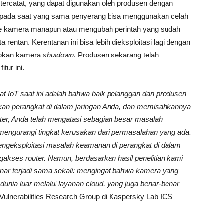
k tercatat, yang dapat digunakan oleh produsen dengan
n, pada saat yang sama penyerang bisa menggunakan celah
ke kamera manapun atau mengubah perintah yang sudah
yata rentan. Kerentanan ini bisa lebih dieksploitasi lagi dengan
abkan kamera
shutdown
. Produsen sekarang telah
tur ini.
at IoT saat ini adalah bahwa baik pelanggan dan
produsen
tkan perangkat di dalam jaringan Anda, dan memisahkannya
outer, Anda telah mengatasi sebagian besar masalah
 mengurangi
tingkat kerusakan dari per
masalah
an
yang ada.
engeksploitasi masalah keamanan di perangkat di dalam
gakses router. Namun,
berdasarkan hasil
penelitian kami
nar terjadi sama sekali: mengingat bahwa kamera yang
dunia luar melalui layanan
cloud
, yang
juga
benar-benar
Vulnerabilities Research Group di Kaspersky Lab ICS