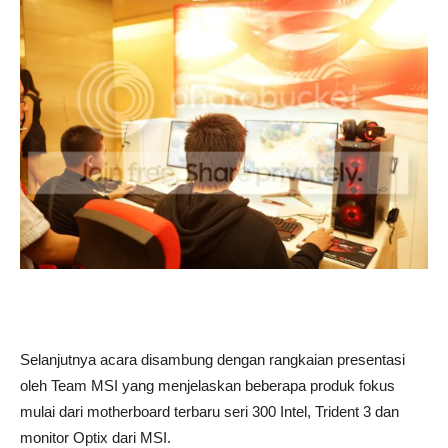
Selanjutnya acara disambung dengan rangkaian presentasi
oleh Team MSI yang menjelaskan beberapa produk fokus
mulai dari motherboard terbaru seri 300 Intel, Trident 3 dan
monitor Optix dari MSI.