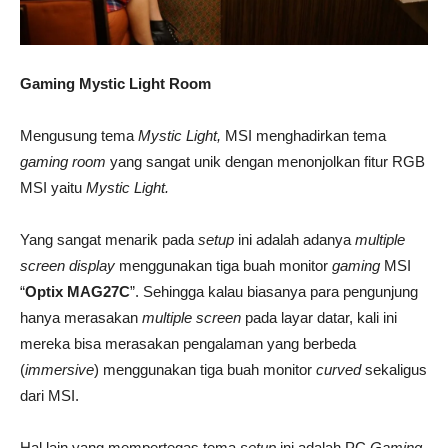
Gaming Mystic Light Room
Mengusung tema
Mystic Light,
MSI menghadirkan tema
gaming room
yang sangat unik dengan menonjolkan fitur RGB
MSI yaitu
Mystic Light.
Yang sangat menarik pada
setup
ini adalah adanya
multiple
screen display
menggunakan tiga buah monitor
gaming
MSI
“
Optix MAG27C
”. Sehingga kalau biasanya para pengunjung
hanya merasakan
multiple screen
pada layar datar, kali ini
mereka bisa merasakan pengalaman yang berbeda
(
immersive
) menggunakan tiga buah monitor
curved
sekaligus
dari MSI.
Hal lain yang mempertegas tema
setup
ini adalah PC
Gaming