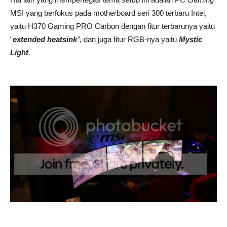
MSI yang berfokus pada motherboard seri 300 terbaru Intel,
yaitu H370 Gaming PRO Carbon dengan fitur terbarunya yaitu
“
extended heatsink
”
, dan juga fitur RGB-nya yaitu
Mystic
Light
.