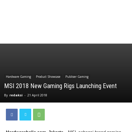
Hardware Gaming
Product Showcase
Publiser Gaming
MSI 2018 New Gaming Rigs Launching Event
By
redaksi
-
21 April 2018