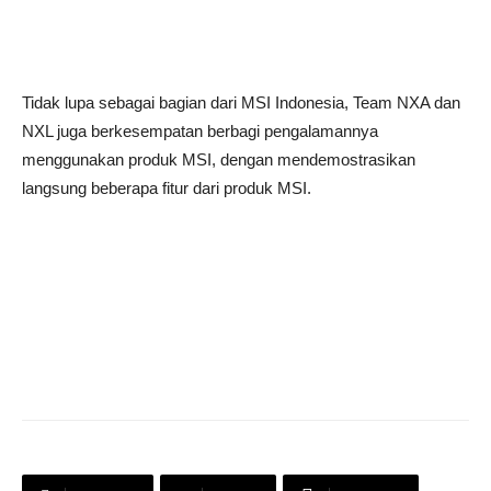
Tidak lupa sebagai bagian dari MSI Indonesia, Team NXA dan
NXL juga berkesempatan berbagi pengalamannya
menggunakan produk MSI, dengan mendemostrasikan
langsung beberapa fitur dari produk MSI.