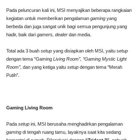
Pada peluncuran kali ini, MSI menyajikan beberapa rangkaian
kegiatan untuk memberikan pengalaman
gaming
yang
berbeda dan juga sangat unik bagi semua pengunjung yang
hadir, baik dari
gamers, dealer
dan media.
Total ada 3 buah
setup
yang disiapkan oleh MSI, yaitu
setup
dengan tema “Gaming
Living Room”, “Gaming Mystic Light
Room”,
dan yang ketiga yaitu
setup
dengan tema “Merah
Putih”.
Gaming Living Room
Pada
setup
ini, MSI berusaha menghadirkan pengalaman
gaming
di tengah ruang tamu, layaknya saat kita sedang