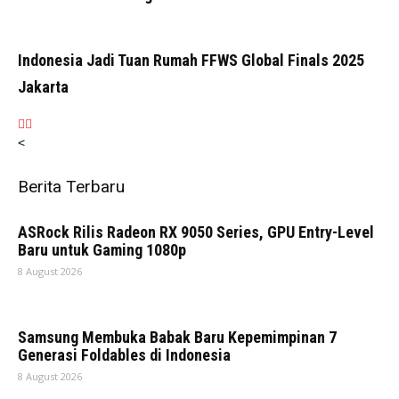
Indonesia Jadi Tuan Rumah FFWS Global Finals 2025
Jakarta
<
Berita Terbaru
ASRock Rilis Radeon RX 9050 Series, GPU Entry-Level
Baru untuk Gaming 1080p
8 August 2026
Samsung Membuka Babak Baru Kepemimpinan 7
Generasi Foldables di Indonesia
8 August 2026