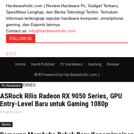
Hardwareholic.com | Review Hardware Pc, Gadget Terbaru,
Spesifikasi Lengkap, dan Berita Teknologi Terkini. Temukan
informasi terlengkap seputar hardware komputer, smartphone,
gaming, dan Esports lainnya.
Contact us:
info@hardwareholic.com
FOLLOW US
Home
Hard-Publiser
Pc Hardware
Gaming
Review
© © Powered by Hardwareholic.com |
MORE STORIES
Pc Hardware
ASRock Rilis Radeon RX 9050 Series, GPU
Entry-Level Baru untuk Gaming 1080p
8 August 2026
Berita