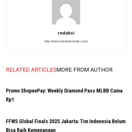
redaksi
http://www.hardwareholic.com/
RELATED ARTICLES
MORE FROM AUTHOR
Promo ShopeePay: Weekly Diamond Pass MLBB Cuma
Rp1
FFWS Global Finals 2025 Jakarta: Tim Indonesia Belum
Bisa Raih Kemenangan