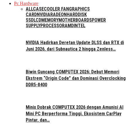
Pc Hardware
ALL
CASE
COOLER FAN
GRAPHICS
CARD
NVIDIA
RADEON
HARDDISK
SSD
LCD
MEMORY
MOTHERBOARDS
POWER
SUPPLY
PROCESSOR
AMD
INTEL
NVIDIA Hadirkan Deretan Update DLSS dan RTX di
Juni 2026, dari Subnautica 2 hingga Zenless…
Biwin Guncang COMPUTEX 2026: Debut Memori
Ekstrem “Origin Code” dan Dominasi Overclocking
DDR5-8400
Minix Dobrak COMPUTEX 2026 dengan Amunisi AI
Mini PC Berperforma Tinggi, Ekosistem CarPlay
Pintar, dan…