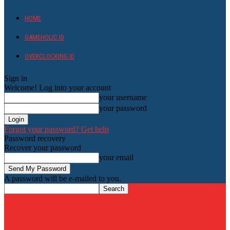
HOME
GAMEHOLIC.ID
OVERCLOCKING ID
Sign in
Welcome! Log into your account
your username
your password
Forgot your password? Get help
Password recovery
Recover your password
your email
A password will be e-mailed to you.
HardwareHolic.com