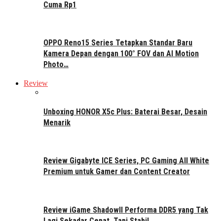
Cuma Rp1
OPPO Reno15 Series Tetapkan Standar Baru
Kamera Depan dengan 100° FOV dan AI Motion
Photo…
Review
Unboxing HONOR X5c Plus: Baterai Besar, Desain
Menarik
Review Gigabyte ICE Series, PC Gaming All White
Premium untuk Gamer dan Content Creator
Review iGame ShadowII Performa DDR5 yang Tak
Lagi Sekadar Cepat, Tapi Stabil