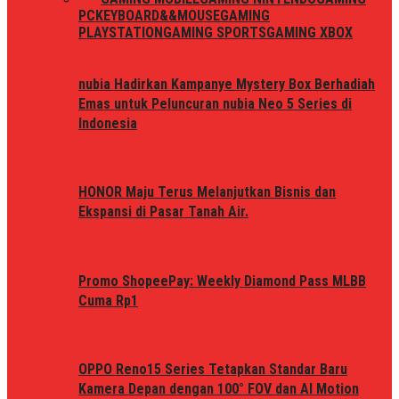
PC
KEYBOARD&&MOUSE
GAMING
PLAYSTATION
GAMING SPORTS
GAMING XBOX
nubia Hadirkan Kampanye Mystery Box Berhadiah
Emas untuk Peluncuran nubia Neo 5 Series di
Indonesia
HONOR Maju Terus Melanjutkan Bisnis dan
Ekspansi di Pasar Tanah Air.
Promo ShopeePay: Weekly Diamond Pass MLBB
Cuma Rp1
OPPO Reno15 Series Tetapkan Standar Baru
Kamera Depan dengan 100° FOV dan AI Motion