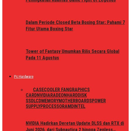
Dalam Periode Closed Beta Boxing Star: Pahami 7
Fitur Utama Boxing Star
Tower of Fantasy Umumkan Rilis Secara Global
Pada 11 Agustus
Pc Hardware
ALL
CASE
COOLER FAN
GRAPHICS
CARD
NVIDIA
RADEON
HARDDISK
SSD
LCD
MEMORY
MOTHERBOARDS
POWER
SUPPLY
PROCESSOR
AMD
INTEL
NVIDIA Hadirkan Deretan Update DLSS dan RTX di
Juni 2026, dari Subnautica 2 hingga Zenless…