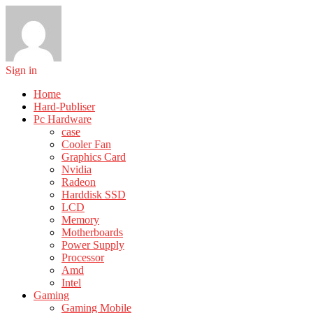
Sign in
Home
Hard-Publiser
Pc Hardware
case
Cooler Fan
Graphics Card
Nvidia
Radeon
Harddisk SSD
LCD
Memory
Motherboards
Power Supply
Processor
Amd
Intel
Gaming
Gaming Mobile