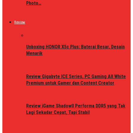
Photo…
Review
Unboxing HONOR X5c Plus: Baterai Besar, Desain
Menarik
Review Gigabyte ICE Series, PC Gaming All White
Premium untuk Gamer dan Content Creator
Review iGame ShadowII Performa DDR5 yang Tak
Lagi Sekadar Cepat, Tapi Stabil