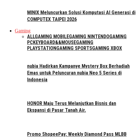
MINIX Meluncurkan Solusi Komputasi AI Generasi di
COMPUTEX TAIPEI 2026
Gaming
ALL
GAMING MOBILE
GAMING NINTENDO
GAMING
PC
KEYBOARD&&MOUSE
GAMING
PLAYSTATION
GAMING SPORTS
GAMING XBOX
nubia Hadirkan Kampanye Mystery Box Berhadiah
Emas untuk Peluncuran nubia Neo 5 Series di
Indonesia
HONOR Maju Terus Melanjutkan Bisnis dan
Ekspansi di Pasar Tanah Air.
Promo ShopeePay: Weekly Diamond Pass MLBB