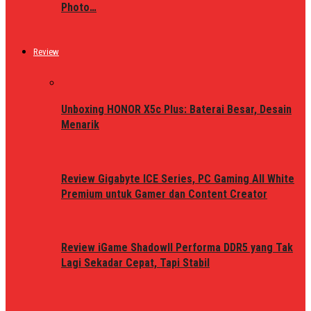
Photo…
Review
Unboxing HONOR X5c Plus: Baterai Besar, Desain
Menarik
Review Gigabyte ICE Series, PC Gaming All White
Premium untuk Gamer dan Content Creator
Review iGame ShadowII Performa DDR5 yang Tak
Lagi Sekadar Cepat, Tapi Stabil