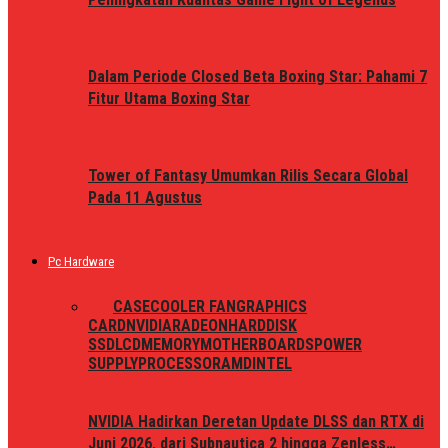
Dalam Periode Closed Beta Boxing Star: Pahami 7
Fitur Utama Boxing Star
Tower of Fantasy Umumkan Rilis Secara Global
Pada 11 Agustus
Pc Hardware
ALL
CASE
COOLER FAN
GRAPHICS
CARD
NVIDIA
RADEON
HARDDISK
SSD
LCD
MEMORY
MOTHERBOARDS
POWER
SUPPLY
PROCESSOR
AMD
INTEL
NVIDIA Hadirkan Deretan Update DLSS dan RTX di
Juni 2026, dari Subnautica 2 hingga Zenless…