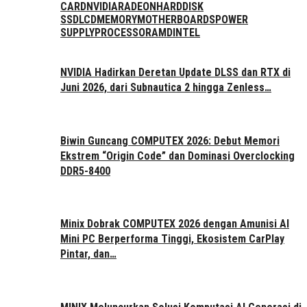
CARD
NVIDIA
RADEON
HARDDISK
SSD
LCD
MEMORY
MOTHERBOARDS
POWER
SUPPLY
PROCESSOR
AMD
INTEL
NVIDIA Hadirkan Deretan Update DLSS dan RTX di
Juni 2026, dari Subnautica 2 hingga Zenless…
Biwin Guncang COMPUTEX 2026: Debut Memori
Ekstrem “Origin Code” dan Dominasi Overclocking
DDR5-8400
Minix Dobrak COMPUTEX 2026 dengan Amunisi AI
Mini PC Berperforma Tinggi, Ekosistem CarPlay
Pintar, dan…