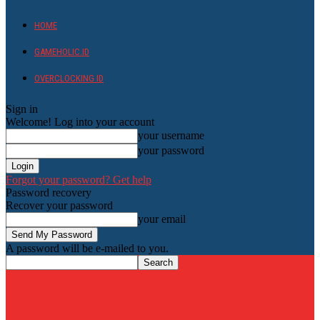
HOME
GAMEHOLIC.ID
OVERCLOCKING ID
Sign in
Welcome! Log into your account
your username
your password
Forgot your password? Get help
Password recovery
Recover your password
your email
A password will be e-mailed to you.
HardwareHolic.com