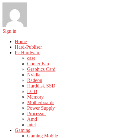
Sign in
Home
Hard-Publiser
Pc Hardware
case
Cooler Fan
Graphics Card
Nvidia
Radeon
Harddisk SSD
LCD
Memory
Motherboards
Power Supply
Processor
Amd
Intel
Gaming
Gaming Mobile