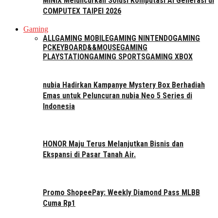
MINIX Meluncurkan Solusi Komputasi AI Generasi di
COMPUTEX TAIPEI 2026
Gaming
ALL
GAMING MOBILE
GAMING NINTENDO
GAMING
PC
KEYBOARD&&MOUSE
GAMING
PLAYSTATION
GAMING SPORTS
GAMING XBOX
nubia Hadirkan Kampanye Mystery Box Berhadiah
Emas untuk Peluncuran nubia Neo 5 Series di
Indonesia
HONOR Maju Terus Melanjutkan Bisnis dan
Ekspansi di Pasar Tanah Air.
Promo ShopeePay: Weekly Diamond Pass MLBB
Cuma Rp1