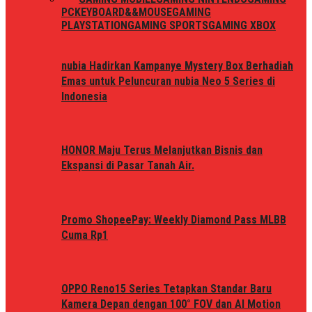
PC
KEYBOARD&&MOUSE
GAMING
PLAYSTATION
GAMING SPORTS
GAMING XBOX
nubia Hadirkan Kampanye Mystery Box Berhadiah
Emas untuk Peluncuran nubia Neo 5 Series di
Indonesia
HONOR Maju Terus Melanjutkan Bisnis dan
Ekspansi di Pasar Tanah Air.
Promo ShopeePay: Weekly Diamond Pass MLBB
Cuma Rp1
OPPO Reno15 Series Tetapkan Standar Baru
Kamera Depan dengan 100° FOV dan AI Motion