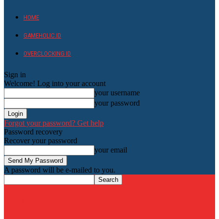
HOME
GAMEHOLIC.ID
OVERCLOCKING ID
Sign in
Welcome! Log into your account
your username
your password
Forgot your password? Get help
Password recovery
Recover your password
your email
A password will be e-mailed to you.
HardwareHolic.com