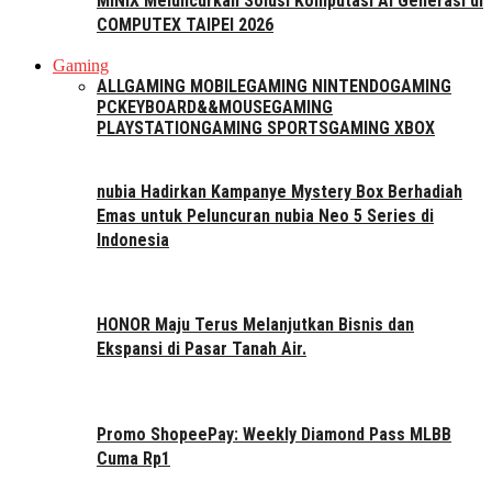
MINIX Meluncurkan Solusi Komputasi AI Generasi di
COMPUTEX TAIPEI 2026
Gaming
ALL
GAMING MOBILE
GAMING NINTENDO
GAMING
PC
KEYBOARD&&MOUSE
GAMING
PLAYSTATION
GAMING SPORTS
GAMING XBOX
nubia Hadirkan Kampanye Mystery Box Berhadiah
Emas untuk Peluncuran nubia Neo 5 Series di
Indonesia
HONOR Maju Terus Melanjutkan Bisnis dan
Ekspansi di Pasar Tanah Air.
Promo ShopeePay: Weekly Diamond Pass MLBB
Cuma Rp1