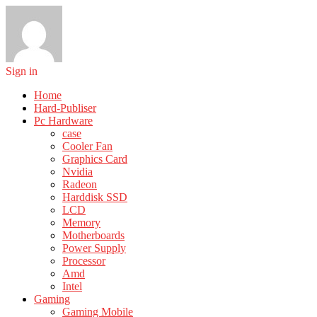
Sign in
Home
Hard-Publiser
Pc Hardware
case
Cooler Fan
Graphics Card
Nvidia
Radeon
Harddisk SSD
LCD
Memory
Motherboards
Power Supply
Processor
Amd
Intel
Gaming
Gaming Mobile