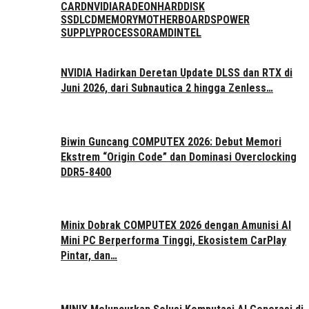
CARD
NVIDIA
RADEON
HARDDISK
SSD
LCD
MEMORY
MOTHERBOARDS
POWER
SUPPLY
PROCESSOR
AMD
INTEL
NVIDIA Hadirkan Deretan Update DLSS dan RTX di
Juni 2026, dari Subnautica 2 hingga Zenless…
Biwin Guncang COMPUTEX 2026: Debut Memori
Ekstrem “Origin Code” dan Dominasi Overclocking
DDR5-8400
Minix Dobrak COMPUTEX 2026 dengan Amunisi AI
Mini PC Berperforma Tinggi, Ekosistem CarPlay
Pintar, dan…