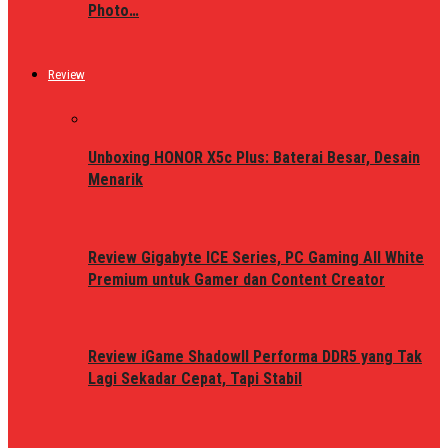
Photo…
Review
Unboxing HONOR X5c Plus: Baterai Besar, Desain
Menarik
Review Gigabyte ICE Series, PC Gaming All White
Premium untuk Gamer dan Content Creator
Review iGame ShadowII Performa DDR5 yang Tak
Lagi Sekadar Cepat, Tapi Stabil