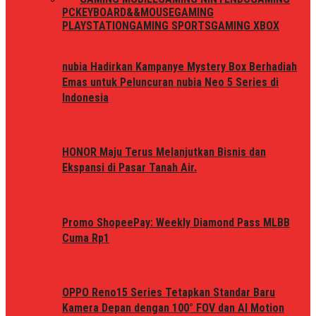
PC
KEYBOARD&&MOUSE
GAMING
PLAYSTATION
GAMING SPORTS
GAMING XBOX
nubia Hadirkan Kampanye Mystery Box Berhadiah
Emas untuk Peluncuran nubia Neo 5 Series di
Indonesia
HONOR Maju Terus Melanjutkan Bisnis dan
Ekspansi di Pasar Tanah Air.
Promo ShopeePay: Weekly Diamond Pass MLBB
Cuma Rp1
OPPO Reno15 Series Tetapkan Standar Baru
Kamera Depan dengan 100° FOV dan AI Motion