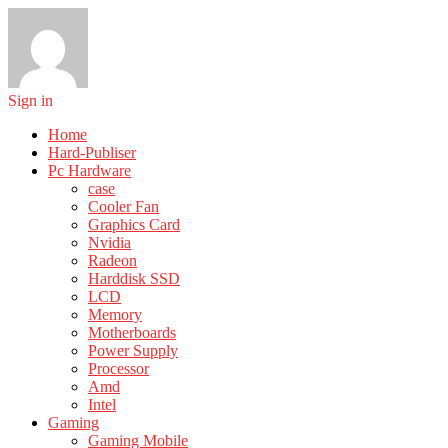
Sign in
Home
Hard-Publiser
Pc Hardware
case
Cooler Fan
Graphics Card
Nvidia
Radeon
Harddisk SSD
LCD
Memory
Motherboards
Power Supply
Processor
Amd
Intel
Gaming
Gaming Mobile