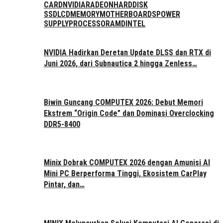
CARD
NVIDIA
RADEON
HARDDISK
SSD
LCD
MEMORY
MOTHERBOARDS
POWER
SUPPLY
PROCESSOR
AMD
INTEL
NVIDIA Hadirkan Deretan Update DLSS dan RTX di
Juni 2026, dari Subnautica 2 hingga Zenless…
Biwin Guncang COMPUTEX 2026: Debut Memori
Ekstrem “Origin Code” dan Dominasi Overclocking
DDR5-8400
Minix Dobrak COMPUTEX 2026 dengan Amunisi AI
Mini PC Berperforma Tinggi, Ekosistem CarPlay
Pintar, dan…