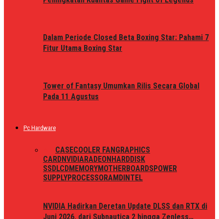
Dalam Periode Closed Beta Boxing Star: Pahami 7
Fitur Utama Boxing Star
Tower of Fantasy Umumkan Rilis Secara Global
Pada 11 Agustus
Pc Hardware
ALL
CASE
COOLER FAN
GRAPHICS
CARD
NVIDIA
RADEON
HARDDISK
SSD
LCD
MEMORY
MOTHERBOARDS
POWER
SUPPLY
PROCESSOR
AMD
INTEL
NVIDIA Hadirkan Deretan Update DLSS dan RTX di
Juni 2026, dari Subnautica 2 hingga Zenless…