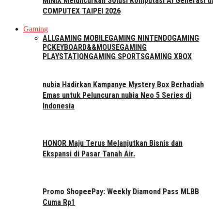
MINIX Meluncurkan Solusi Komputasi AI Generasi di
COMPUTEX TAIPEI 2026
Gaming
ALL
GAMING MOBILE
GAMING NINTENDO
GAMING
PC
KEYBOARD&&MOUSE
GAMING
PLAYSTATION
GAMING SPORTS
GAMING XBOX
nubia Hadirkan Kampanye Mystery Box Berhadiah
Emas untuk Peluncuran nubia Neo 5 Series di
Indonesia
HONOR Maju Terus Melanjutkan Bisnis dan
Ekspansi di Pasar Tanah Air.
Promo ShopeePay: Weekly Diamond Pass MLBB
Cuma Rp1