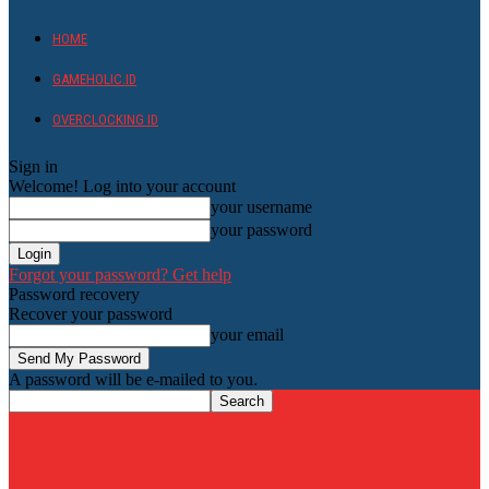
HOME
GAMEHOLIC.ID
OVERCLOCKING ID
Sign in
Welcome! Log into your account
your username
your password
Forgot your password? Get help
Password recovery
Recover your password
your email
A password will be e-mailed to you.
HardwareHolic.com