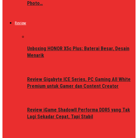
Photo…
Review
Unboxing HONOR X5c Plus: Baterai Besar, Desain
Menarik
Review Gigabyte ICE Series, PC Gaming All White
Premium untuk Gamer dan Content Creator
Review iGame ShadowII Performa DDR5 yang Tak
Lagi Sekadar Cepat, Tapi Stabil