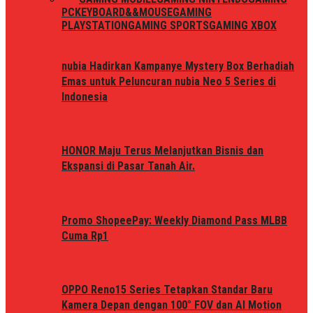
PC
KEYBOARD&&MOUSE
GAMING
PLAYSTATION
GAMING SPORTS
GAMING XBOX
nubia Hadirkan Kampanye Mystery Box Berhadiah
Emas untuk Peluncuran nubia Neo 5 Series di
Indonesia
HONOR Maju Terus Melanjutkan Bisnis dan
Ekspansi di Pasar Tanah Air.
Promo ShopeePay: Weekly Diamond Pass MLBB
Cuma Rp1
OPPO Reno15 Series Tetapkan Standar Baru
Kamera Depan dengan 100° FOV dan AI Motion