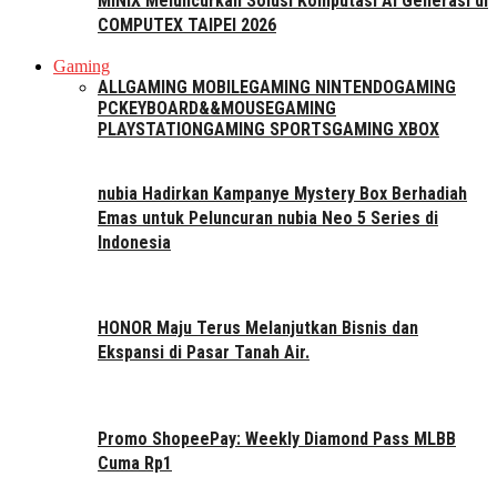
MINIX Meluncurkan Solusi Komputasi AI Generasi di
COMPUTEX TAIPEI 2026
Gaming
ALL
GAMING MOBILE
GAMING NINTENDO
GAMING
PC
KEYBOARD&&MOUSE
GAMING
PLAYSTATION
GAMING SPORTS
GAMING XBOX
nubia Hadirkan Kampanye Mystery Box Berhadiah
Emas untuk Peluncuran nubia Neo 5 Series di
Indonesia
HONOR Maju Terus Melanjutkan Bisnis dan
Ekspansi di Pasar Tanah Air.
Promo ShopeePay: Weekly Diamond Pass MLBB
Cuma Rp1