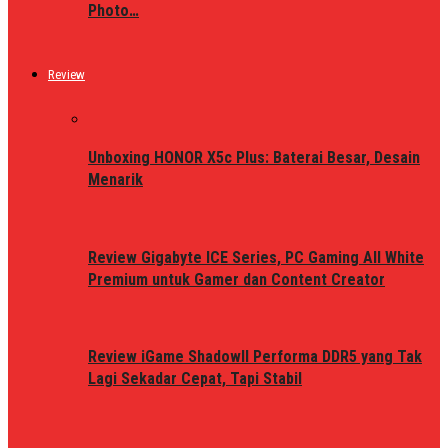
Photo…
Review
Unboxing HONOR X5c Plus: Baterai Besar, Desain
Menarik
Review Gigabyte ICE Series, PC Gaming All White
Premium untuk Gamer dan Content Creator
Review iGame ShadowII Performa DDR5 yang Tak
Lagi Sekadar Cepat, Tapi Stabil