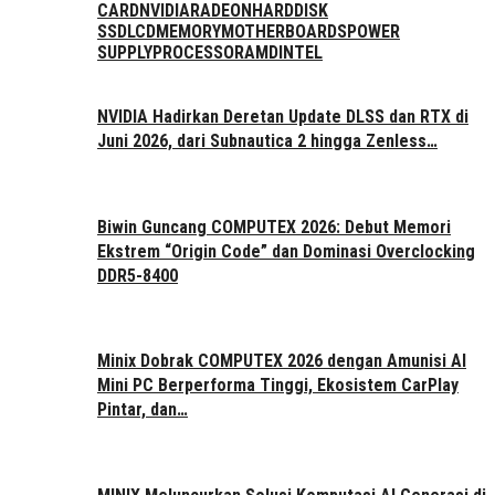
CARD
NVIDIA
RADEON
HARDDISK
SSD
LCD
MEMORY
MOTHERBOARDS
POWER
SUPPLY
PROCESSOR
AMD
INTEL
NVIDIA Hadirkan Deretan Update DLSS dan RTX di
Juni 2026, dari Subnautica 2 hingga Zenless…
Biwin Guncang COMPUTEX 2026: Debut Memori
Ekstrem “Origin Code” dan Dominasi Overclocking
DDR5-8400
Minix Dobrak COMPUTEX 2026 dengan Amunisi AI
Mini PC Berperforma Tinggi, Ekosistem CarPlay
Pintar, dan…