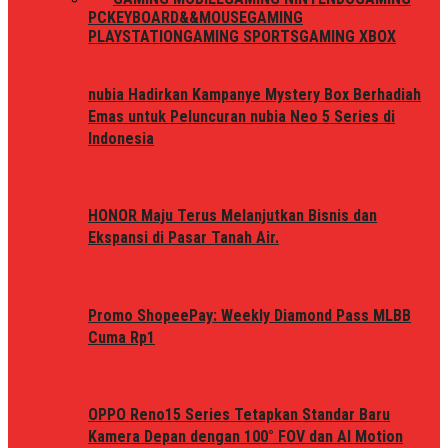
PC
KEYBOARD&&MOUSE
GAMING
PLAYSTATION
GAMING SPORTS
GAMING XBOX
nubia Hadirkan Kampanye Mystery Box Berhadiah
Emas untuk Peluncuran nubia Neo 5 Series di
Indonesia
HONOR Maju Terus Melanjutkan Bisnis dan
Ekspansi di Pasar Tanah Air.
Promo ShopeePay: Weekly Diamond Pass MLBB
Cuma Rp1
OPPO Reno15 Series Tetapkan Standar Baru
Kamera Depan dengan 100° FOV dan AI Motion