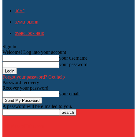
HOME
GAMEHOLIC.ID
OVERCLOCKING ID
Sign in
Welcome! Log into your account
your username
your password
Forgot your password? Get help
Password recovery
Recover your password
your email
A password will be e-mailed to you.
HardwareHolic.com