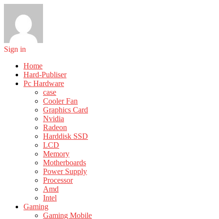
Sign in
Home
Hard-Publiser
Pc Hardware
case
Cooler Fan
Graphics Card
Nvidia
Radeon
Harddisk SSD
LCD
Memory
Motherboards
Power Supply
Processor
Amd
Intel
Gaming
Gaming Mobile