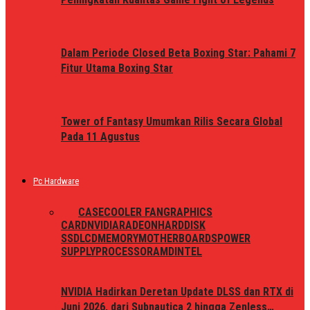
Dalam Periode Closed Beta Boxing Star: Pahami 7
Fitur Utama Boxing Star
Tower of Fantasy Umumkan Rilis Secara Global
Pada 11 Agustus
Pc Hardware
ALL
CASE
COOLER FAN
GRAPHICS
CARD
NVIDIA
RADEON
HARDDISK
SSD
LCD
MEMORY
MOTHERBOARDS
POWER
SUPPLY
PROCESSOR
AMD
INTEL
NVIDIA Hadirkan Deretan Update DLSS dan RTX di
Juni 2026, dari Subnautica 2 hingga Zenless…