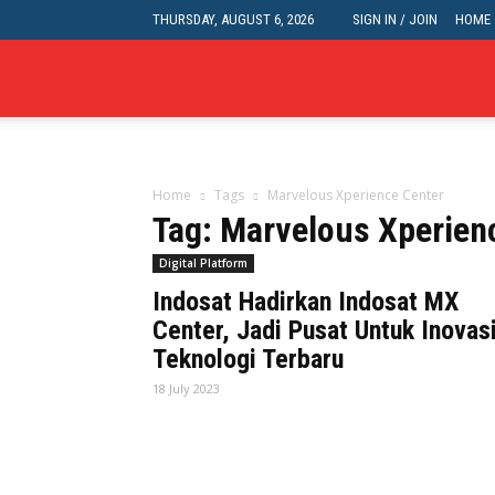
THURSDAY, AUGUST 6, 2026
SIGN IN / JOIN
HOME
HardwareHolic.com
Home
Tags
Marvelous Xperience Center
Tag: Marvelous Xperien
Digital Platform
Indosat Hadirkan Indosat MX
Center, Jadi Pusat Untuk Inovas
Teknologi Terbaru
18 July 2023