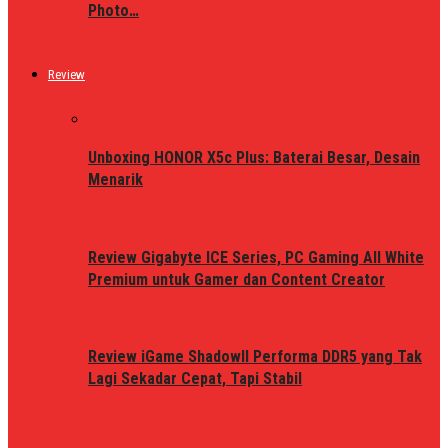
Photo…
Review
Unboxing HONOR X5c Plus: Baterai Besar, Desain
Menarik
Review Gigabyte ICE Series, PC Gaming All White
Premium untuk Gamer dan Content Creator
Review iGame ShadowII Performa DDR5 yang Tak
Lagi Sekadar Cepat, Tapi Stabil