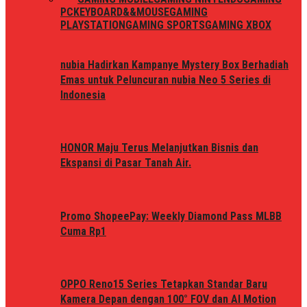
PC
KEYBOARD&&MOUSE
GAMING
PLAYSTATION
GAMING SPORTS
GAMING XBOX
nubia Hadirkan Kampanye Mystery Box Berhadiah
Emas untuk Peluncuran nubia Neo 5 Series di
Indonesia
HONOR Maju Terus Melanjutkan Bisnis dan
Ekspansi di Pasar Tanah Air.
Promo ShopeePay: Weekly Diamond Pass MLBB
Cuma Rp1
OPPO Reno15 Series Tetapkan Standar Baru
Kamera Depan dengan 100° FOV dan AI Motion