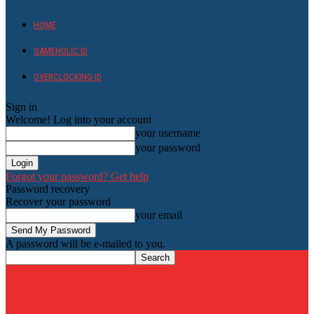
HOME
GAMEHOLIC.ID
OVERCLOCKING ID
Sign in
Welcome! Log into your account
your username
your password
Forgot your password? Get help
Password recovery
Recover your password
your email
A password will be e-mailed to you.
HardwareHolic.com