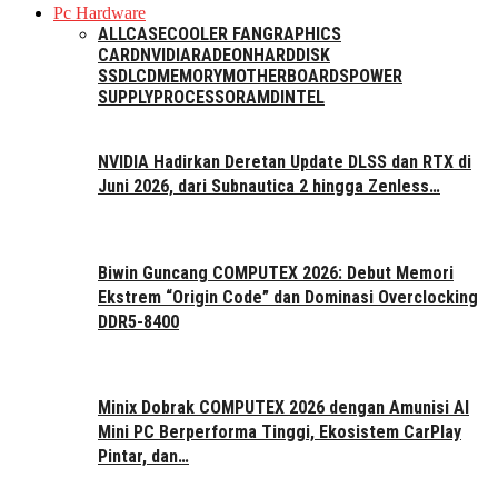
Pc Hardware
ALL
CASE
COOLER FAN
GRAPHICS
CARD
NVIDIA
RADEON
HARDDISK
SSD
LCD
MEMORY
MOTHERBOARDS
POWER
SUPPLY
PROCESSOR
AMD
INTEL
NVIDIA Hadirkan Deretan Update DLSS dan RTX di
Juni 2026, dari Subnautica 2 hingga Zenless…
Biwin Guncang COMPUTEX 2026: Debut Memori
Ekstrem “Origin Code” dan Dominasi Overclocking
DDR5-8400
Minix Dobrak COMPUTEX 2026 dengan Amunisi AI
Mini PC Berperforma Tinggi, Ekosistem CarPlay
Pintar, dan…