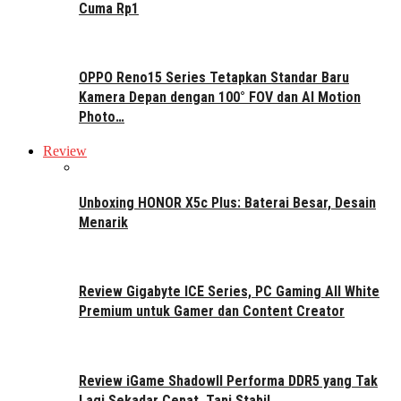
Cuma Rp1
OPPO Reno15 Series Tetapkan Standar Baru
Kamera Depan dengan 100° FOV dan AI Motion
Photo…
Review
Unboxing HONOR X5c Plus: Baterai Besar, Desain
Menarik
Review Gigabyte ICE Series, PC Gaming All White
Premium untuk Gamer dan Content Creator
Review iGame ShadowII Performa DDR5 yang Tak
Lagi Sekadar Cepat, Tapi Stabil