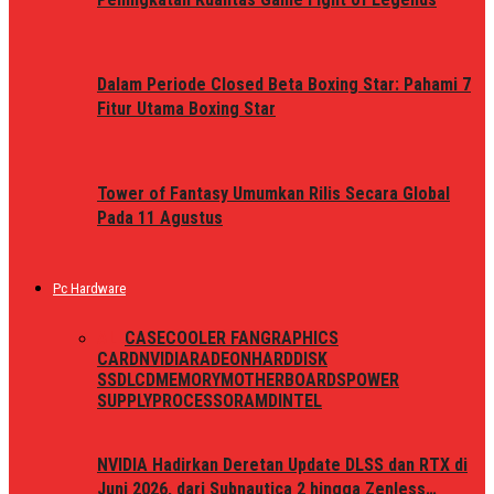
Dalam Periode Closed Beta Boxing Star: Pahami 7
Fitur Utama Boxing Star
Tower of Fantasy Umumkan Rilis Secara Global
Pada 11 Agustus
Pc Hardware
ALL
CASE
COOLER FAN
GRAPHICS
CARD
NVIDIA
RADEON
HARDDISK
SSD
LCD
MEMORY
MOTHERBOARDS
POWER
SUPPLY
PROCESSOR
AMD
INTEL
NVIDIA Hadirkan Deretan Update DLSS dan RTX di
Juni 2026, dari Subnautica 2 hingga Zenless…