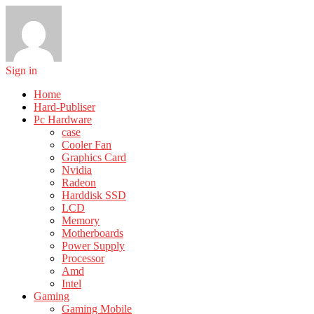
Sign in
Home
Hard-Publiser
Pc Hardware
case
Cooler Fan
Graphics Card
Nvidia
Radeon
Harddisk SSD
LCD
Memory
Motherboards
Power Supply
Processor
Amd
Intel
Gaming
Gaming Mobile