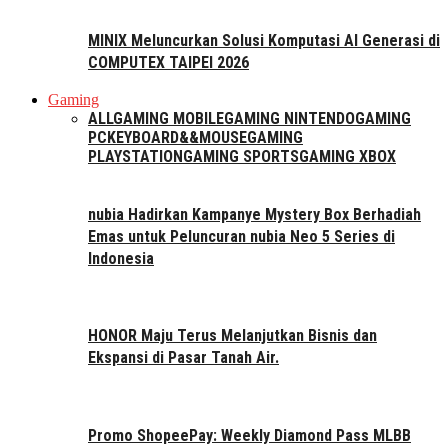
MINIX Meluncurkan Solusi Komputasi AI Generasi di
COMPUTEX TAIPEI 2026
Gaming
ALL
GAMING MOBILE
GAMING NINTENDO
GAMING
PC
KEYBOARD&&MOUSE
GAMING
PLAYSTATION
GAMING SPORTS
GAMING XBOX
nubia Hadirkan Kampanye Mystery Box Berhadiah
Emas untuk Peluncuran nubia Neo 5 Series di
Indonesia
HONOR Maju Terus Melanjutkan Bisnis dan
Ekspansi di Pasar Tanah Air.
Promo ShopeePay: Weekly Diamond Pass MLBB