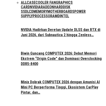
ALL
CASE
COOLER FAN
GRAPHICS
CARD
NVIDIA
RADEON
HARDDISK
SSD
LCD
MEMORY
MOTHERBOARDS
POWER
SUPPLY
PROCESSOR
AMD
INTEL
NVIDIA Hadirkan Deretan Update DLSS dan RTX di
Juni 2026, dari Subnautica 2 hingga Zenless…
Biwin Guncang COMPUTEX 2026: Debut Memori
Ekstrem “Origin Code” dan Dominasi Overclocking
DDR5-8400
Minix Dobrak COMPUTEX 2026 dengan Amunisi AI
Mini PC Berperforma Tinggi, Ekosistem CarPlay
Pintar, dan…