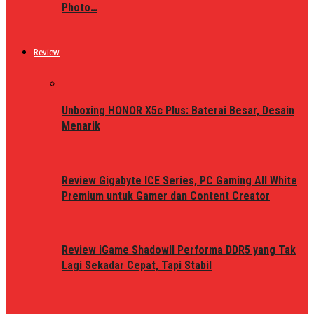
Photo…
Review
Unboxing HONOR X5c Plus: Baterai Besar, Desain
Menarik
Review Gigabyte ICE Series, PC Gaming All White
Premium untuk Gamer dan Content Creator
Review iGame ShadowII Performa DDR5 yang Tak
Lagi Sekadar Cepat, Tapi Stabil