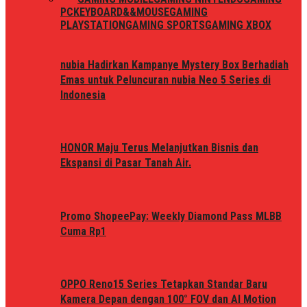
PC
KEYBOARD&&MOUSE
GAMING
PLAYSTATION
GAMING SPORTS
GAMING XBOX
nubia Hadirkan Kampanye Mystery Box Berhadiah
Emas untuk Peluncuran nubia Neo 5 Series di
Indonesia
HONOR Maju Terus Melanjutkan Bisnis dan
Ekspansi di Pasar Tanah Air.
Promo ShopeePay: Weekly Diamond Pass MLBB
Cuma Rp1
OPPO Reno15 Series Tetapkan Standar Baru
Kamera Depan dengan 100° FOV dan AI Motion