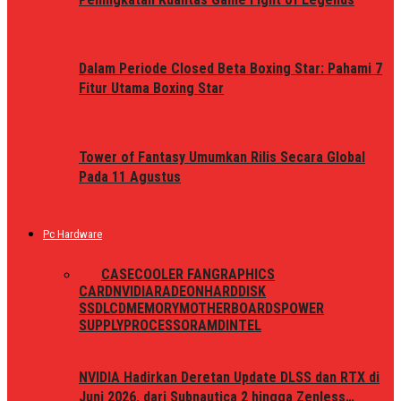
Dalam Periode Closed Beta Boxing Star: Pahami 7
Fitur Utama Boxing Star
Tower of Fantasy Umumkan Rilis Secara Global
Pada 11 Agustus
Pc Hardware
ALL
CASE
COOLER FAN
GRAPHICS
CARD
NVIDIA
RADEON
HARDDISK
SSD
LCD
MEMORY
MOTHERBOARDS
POWER
SUPPLY
PROCESSOR
AMD
INTEL
NVIDIA Hadirkan Deretan Update DLSS dan RTX di
Juni 2026, dari Subnautica 2 hingga Zenless…