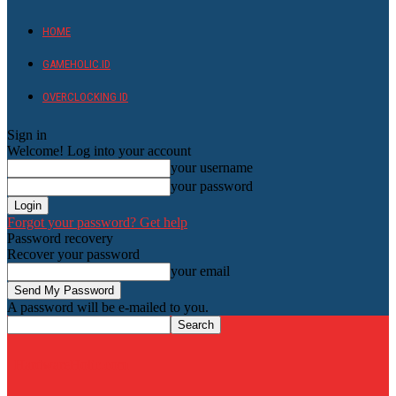
HOME
GAMEHOLIC.ID
OVERCLOCKING ID
Sign in
Welcome! Log into your account
your username
your password
Forgot your password? Get help
Password recovery
Recover your password
your email
A password will be e-mailed to you.
HardwareHolic.com