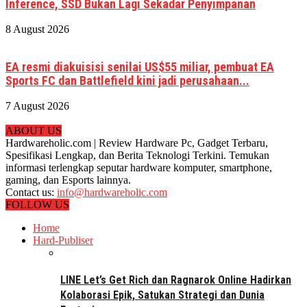
Inference, SSD Bukan Lagi Sekadar Penyimpanan
8 August 2026
EA resmi diakuisisi senilai US$55 miliar, pembuat EA
Sports FC dan Battlefield kini jadi perusahaan...
7 August 2026
ABOUT US
Hardwareholic.com | Review Hardware Pc, Gadget Terbaru,
Spesifikasi Lengkap, dan Berita Teknologi Terkini. Temukan
informasi terlengkap seputar hardware komputer, smartphone,
gaming, dan Esports lainnya.
Contact us:
info@hardwareholic.com
FOLLOW US
Home
Hard-Publiser
LINE Let’s Get Rich dan Ragnarok Online Hadirkan
Kolaborasi Epik, Satukan Strategi dan Dunia