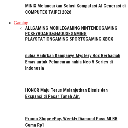
MINIX Meluncurkan Solusi Komputasi AI Generasi di
COMPUTEX TAIPEI 2026
Gaming
ALL
GAMING MOBILE
GAMING NINTENDO
GAMING
PC
KEYBOARD&&MOUSE
GAMING
PLAYSTATION
GAMING SPORTS
GAMING XBOX
nubia Hadirkan Kampanye Mystery Box Berhadiah
Emas untuk Peluncuran nubia Neo 5 Series di
Indonesia
HONOR Maju Terus Melanjutkan Bisnis dan
Ekspansi di Pasar Tanah Air.
Promo ShopeePay: Weekly Diamond Pass MLBB
Cuma Rp1