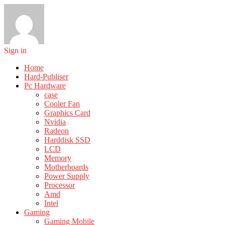
Sign in
Home
Hard-Publiser
Pc Hardware
case
Cooler Fan
Graphics Card
Nvidia
Radeon
Harddisk SSD
LCD
Memory
Motherboards
Power Supply
Processor
Amd
Intel
Gaming
Gaming Mobile