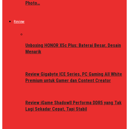
Photo…
Review
Unboxing HONOR X5c Plus: Baterai Besar, Desain
Menarik
Review Gigabyte ICE Series, PC Gaming All White
Premium untuk Gamer dan Content Creator
Review iGame ShadowII Performa DDR5 yang Tak
Lagi Sekadar Cepat, Tapi Stabil