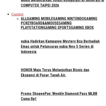
MINIX Meluncurkan Solusi Komputasi AI Generasi di
COMPUTEX TAIPEI 2026
Gaming
ALL
GAMING MOBILE
GAMING NINTENDO
GAMING
PC
KEYBOARD&&MOUSE
GAMING
PLAYSTATION
GAMING SPORTS
GAMING XBOX
nubia Hadirkan Kampanye Mystery Box Berhadiah
Emas untuk Peluncuran nubia Neo 5 Series di
Indonesia
HONOR Maju Terus Melanjutkan Bisnis dan
Ekspansi di Pasar Tanah Air.
Promo ShopeePay: Weekly Diamond Pass MLBB
Cuma Rp1