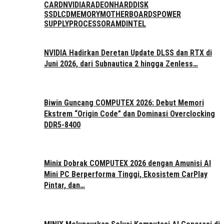
CARD
NVIDIA
RADEON
HARDDISK
SSD
LCD
MEMORY
MOTHERBOARDS
POWER
SUPPLY
PROCESSOR
AMD
INTEL
NVIDIA Hadirkan Deretan Update DLSS dan RTX di
Juni 2026, dari Subnautica 2 hingga Zenless…
Biwin Guncang COMPUTEX 2026: Debut Memori
Ekstrem “Origin Code” dan Dominasi Overclocking
DDR5-8400
Minix Dobrak COMPUTEX 2026 dengan Amunisi AI
Mini PC Berperforma Tinggi, Ekosistem CarPlay
Pintar, dan…