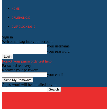
HOME
GAMEHOLIC.ID
OVERCLOCKING ID
Sign in
Welcome! Log into your account
your username
your password
Forgot your password? Get help
Password recovery
Recover your password
your email
A password will be e-mailed to you.
HardwareHolic.com