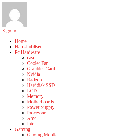
Sign in
Home
Hard-Publiser
Pc Hardware
case
Cooler Fan
Graphics Card
Nvidia
Radeon
Harddisk SSD
LCD
Memory
Motherboards
Power Supply
Processor
Amd
Intel
Gaming
Gaming Mobile