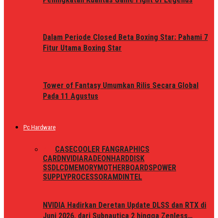
Dalam Periode Closed Beta Boxing Star: Pahami 7
Fitur Utama Boxing Star
Tower of Fantasy Umumkan Rilis Secara Global
Pada 11 Agustus
Pc Hardware
ALL
CASE
COOLER FAN
GRAPHICS
CARD
NVIDIA
RADEON
HARDDISK
SSD
LCD
MEMORY
MOTHERBOARDS
POWER
SUPPLY
PROCESSOR
AMD
INTEL
NVIDIA Hadirkan Deretan Update DLSS dan RTX di
Juni 2026, dari Subnautica 2 hingga Zenless…