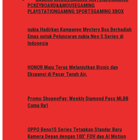
PC
KEYBOARD&&MOUSE
GAMING
PLAYSTATION
GAMING SPORTS
GAMING XBOX
nubia Hadirkan Kampanye Mystery Box Berhadiah
Emas untuk Peluncuran nubia Neo 5 Series di
Indonesia
HONOR Maju Terus Melanjutkan Bisnis dan
Ekspansi di Pasar Tanah Air.
Promo ShopeePay: Weekly Diamond Pass MLBB
Cuma Rp1
OPPO Reno15 Series Tetapkan Standar Baru
Kamera Depan dengan 100° FOV dan AI Motion