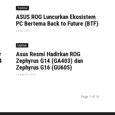
Techno
ASUS ROG Luncurkan Ekosistem
PC Bertema Back to Future (BTF)
2 July 2024
Laptop
r
Asus Resmi Hadirkan ROG
4
Zephyrus G14 (GA403) dan
Zephyrus G16 (GU605)
14 March 2024
Page 1 of 10