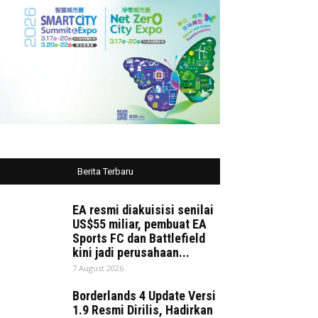
Berita Terbaru
EA resmi diakuisisi senilai
US$55 miliar, pembuat EA
Sports FC dan Battlefield
kini jadi perusahaan...
7 August 2026
Borderlands 4 Update Versi
1.9 Resmi Dirilis, Hadirkan