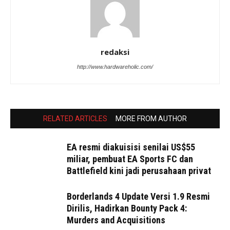
redaksi
http://www.hardwareholic.com/
RELATED ARTICLES
MORE FROM AUTHOR
EA resmi diakuisisi senilai US$55
miliar, pembuat EA Sports FC dan
Battlefield kini jadi perusahaan privat
Borderlands 4 Update Versi 1.9 Resmi
Dirilis, Hadirkan Bounty Pack 4:
Murders and Acquisitions