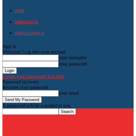
HOME
GAMEHOLIC.ID
OVERCLOCKING ID
Sign in
Welcome! Log into your account
your username
your password
Forgot your password? Get help
Password recovery
Recover your password
your email
A password will be e-mailed to you.
HardwareHolic.com