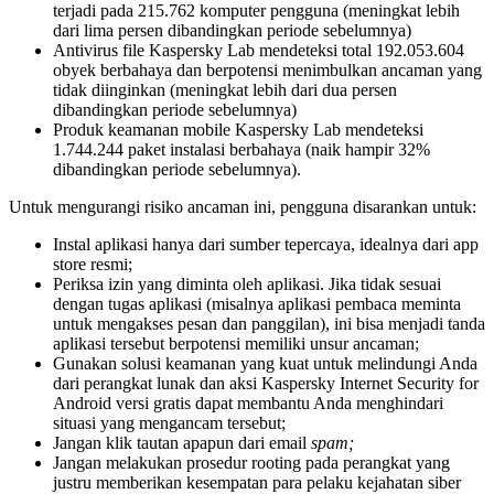
terjadi pada 215.762 komputer pengguna (meningkat lebih
dari lima persen dibandingkan periode sebelumnya)
Antivirus file Kaspersky Lab mendeteksi total 192.053.604
obyek berbahaya dan berpotensi menimbulkan ancaman yang
tidak diinginkan (meningkat lebih dari dua persen
dibandingkan periode sebelumnya)
Produk keamanan mobile Kaspersky Lab mendeteksi
1.744.244 paket instalasi berbahaya (naik hampir 32%
dibandingkan periode sebelumnya).
Untuk mengurangi risiko ancaman ini, pengguna disarankan untuk:
Instal aplikasi hanya dari sumber tepercaya, idealnya dari app
store resmi;
Periksa izin yang diminta oleh aplikasi. Jika tidak sesuai
dengan tugas aplikasi (misalnya aplikasi pembaca meminta
untuk mengakses pesan dan panggilan), ini bisa menjadi tanda
aplikasi tersebut berpotensi memiliki unsur ancaman;
Gunakan solusi keamanan yang kuat untuk melindungi Anda
dari perangkat lunak dan aksi Kaspersky Internet Security for
Android versi gratis dapat membantu Anda menghindari
situasi yang mengancam tersebut;
Jangan klik tautan apapun dari email
spam;
Jangan melakukan prosedur rooting pada perangkat yang
justru memberikan kesempatan para pelaku kejahatan siber