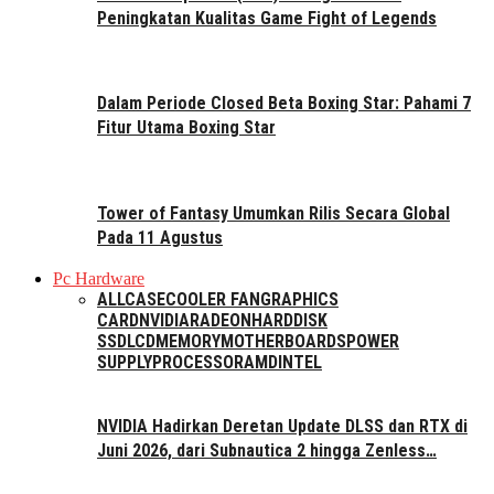
Peningkatan Kualitas Game Fight of Legends
Dalam Periode Closed Beta Boxing Star: Pahami 7
Fitur Utama Boxing Star
Tower of Fantasy Umumkan Rilis Secara Global
Pada 11 Agustus
Pc Hardware
ALL
CASE
COOLER FAN
GRAPHICS
CARD
NVIDIA
RADEON
HARDDISK
SSD
LCD
MEMORY
MOTHERBOARDS
POWER
SUPPLY
PROCESSOR
AMD
INTEL
NVIDIA Hadirkan Deretan Update DLSS dan RTX di
Juni 2026, dari Subnautica 2 hingga Zenless…