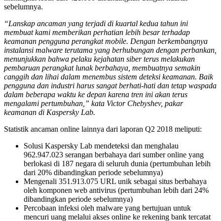
sebelumnya.
“Lanskap ancaman yang terjadi di kuartal kedua tahun ini
membuat kami memberikan perhatian lebih besar terhadap
keamanan pengguna perangkat mobile. Dengan berkembangnya
instalansi malware terutama yang berhubungan dengan perbankan,
menunjukkan bahwa pelaku kejahatan siber terus melakukan
pembaruan perangkat lunak berbahaya, membuatnya semakin
canggih dan lihai dalam menembus sistem deteksi keamanan. Baik
pengguna dan industri harus sangat berhati-hati dan tetap waspada
dalam beberapa waktu ke depan karena tren ini akan terus
mengalami pertumbuhan,” kata Victor Chebyshev, pakar
keamanan di Kaspersky Lab.
Statistik ancaman online lainnya dari laporan Q2 2018 meliputi:
Solusi Kaspersky Lab mendeteksi dan menghalau
962.947.023 serangan berbahaya dari sumber online yang
berlokasi di 187 negara di seluruh dunia (pertumbuhan lebih
dari 20% dibandingkan periode sebelumnya)
Mengenali 351.913.075 URL unik sebagai situs berbahaya
oleh komponen web antivirus (pertumbuhan lebih dari 24%
dibandingkan periode sebelumnya)
Percobaan infeksi oleh malware yang bertujuan untuk
mencuri uang melalui akses online ke rekening bank tercatat