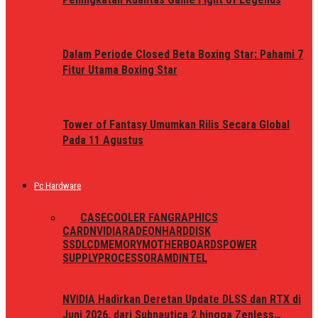
Dalam Periode Closed Beta Boxing Star: Pahami 7
Fitur Utama Boxing Star
Tower of Fantasy Umumkan Rilis Secara Global
Pada 11 Agustus
Pc Hardware
ALL
CASE
COOLER FAN
GRAPHICS
CARD
NVIDIA
RADEON
HARDDISK
SSD
LCD
MEMORY
MOTHERBOARDS
POWER
SUPPLY
PROCESSOR
AMD
INTEL
NVIDIA Hadirkan Deretan Update DLSS dan RTX di
Juni 2026, dari Subnautica 2 hingga Zenless…