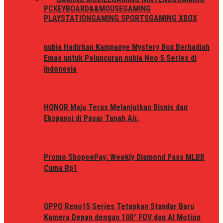
PC
KEYBOARD&&MOUSE
GAMING
PLAYSTATION
GAMING SPORTS
GAMING XBOX
nubia Hadirkan Kampanye Mystery Box Berhadiah
Emas untuk Peluncuran nubia Neo 5 Series di
Indonesia
HONOR Maju Terus Melanjutkan Bisnis dan
Ekspansi di Pasar Tanah Air.
Promo ShopeePay: Weekly Diamond Pass MLBB
Cuma Rp1
OPPO Reno15 Series Tetapkan Standar Baru
Kamera Depan dengan 100° FOV dan AI Motion