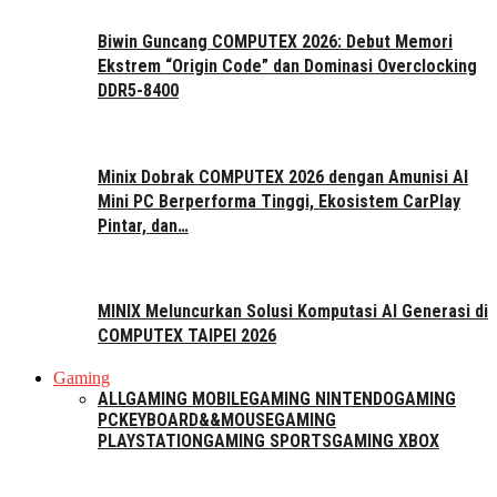
Biwin Guncang COMPUTEX 2026: Debut Memori
Ekstrem “Origin Code” dan Dominasi Overclocking
DDR5-8400
Minix Dobrak COMPUTEX 2026 dengan Amunisi AI
Mini PC Berperforma Tinggi, Ekosistem CarPlay
Pintar, dan…
MINIX Meluncurkan Solusi Komputasi AI Generasi di
COMPUTEX TAIPEI 2026
Gaming
ALL
GAMING MOBILE
GAMING NINTENDO
GAMING
PC
KEYBOARD&&MOUSE
GAMING
PLAYSTATION
GAMING SPORTS
GAMING XBOX