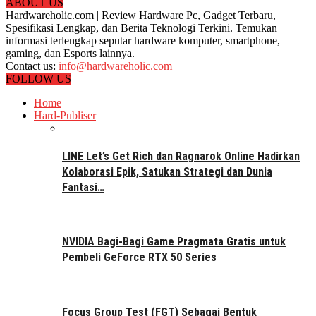
ABOUT US
Hardwareholic.com | Review Hardware Pc, Gadget Terbaru,
Spesifikasi Lengkap, dan Berita Teknologi Terkini. Temukan
informasi terlengkap seputar hardware komputer, smartphone,
gaming, dan Esports lainnya.
Contact us:
info@hardwareholic.com
FOLLOW US
Home
Hard-Publiser
LINE Let’s Get Rich dan Ragnarok Online Hadirkan
Kolaborasi Epik, Satukan Strategi dan Dunia
Fantasi…
NVIDIA Bagi-Bagi Game Pragmata Gratis untuk
Pembeli GeForce RTX 50 Series
Focus Group Test (FGT) Sebagai Bentuk