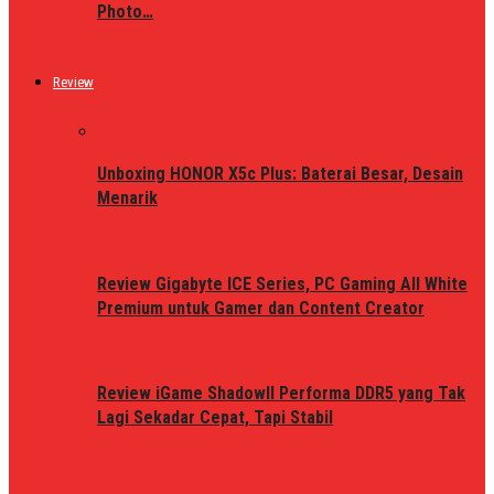
Photo…
Review
Unboxing HONOR X5c Plus: Baterai Besar, Desain
Menarik
Review Gigabyte ICE Series, PC Gaming All White
Premium untuk Gamer dan Content Creator
Review iGame ShadowII Performa DDR5 yang Tak
Lagi Sekadar Cepat, Tapi Stabil