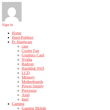
Sign in
Home
Hard-Publiser
Pc Hardware
case
Cooler Fan
Graphics Card
Nvidia
Radeon
Harddisk SSD
LCD
Memory
Motherboards
Power Supply
Processor
Amd
Intel
Gaming
Gaming Mobile