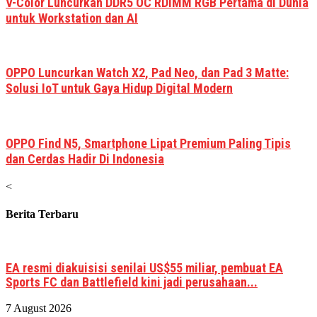
V-Color Luncurkan DDR5 OC RDIMM RGB Pertama di Dunia
untuk Workstation dan AI
OPPO Luncurkan Watch X2, Pad Neo, dan Pad 3 Matte:
Solusi IoT untuk Gaya Hidup Digital Modern
OPPO Find N5, Smartphone Lipat Premium Paling Tipis
dan Cerdas Hadir Di Indonesia
<
Berita Terbaru
EA resmi diakuisisi senilai US$55 miliar, pembuat EA
Sports FC dan Battlefield kini jadi perusahaan...
7 August 2026