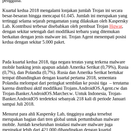
pengguna.
Kuartal kedua 2018 mengalami lonjakan jumlah Trojan ini secara
besar-besaran hingga mencapai 61.045. Jumlah ini merupakan yang
tertinggi selama sejarah pengamatan yang dilakukan oleh Kaspersky
Lab. Kontribusi terbesar disebabkan oleh pembuat Trojan
Hqwar
,
dengan sekitar setengah dari modifikasi terbaru yang ditemukan
berkaitan dengan jenis malware ini. Trojan Agent menempati posisi
kedua dengan sekitar 5.000 paket.
Pada kuartal kedua 2018, tiga negara teratas yang terkena malware
mobile banking jenis apapun adalah Amerika Serikat (0,79%), Rusia
(0,7%), dan Polandia (0,7%). Rusia dan Amerika Serikat bertukar
tempat dibandingkan dengan kuartal pertama 2018, sementara
Polandia melompat dari peringkat sembilan ke posisi tiga – terutama
karena distribusi aktif modifikasi Trojans.AndroidOS.Agent.cw dan
Trojan-Banker.AndroidOS.Marcher.w
.
Untuk Indonesia, Trojan-
Banker.AndroidOS terdeteksi sebanyak 218 kali di periode Januari
sampai Juli 2018.
Menurut para ahli Kaspersky Lab, tingginya angka tersebut
merupakan bagian dari tren global untuk pertumbuhan malware
mobile. Jumlah keseluruhan instalasi malware malware juga
meningkat lebih dari 421.000 dibandingkan dengan kuartal