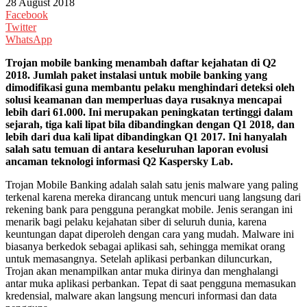
28 August 2018
Facebook
Twitter
WhatsApp
Trojan mobile banking menambah daftar kejahatan di Q2
2018. Jumlah paket instalasi untuk mobile banking yang
dimodifikasi guna membantu pelaku menghindari deteksi oleh
solusi keamanan dan memperluas daya rusaknya mencapai
lebih dari 61.000. Ini merupakan peningkatan tertinggi dalam
sejarah, tiga kali lipat bila dibandingkan dengan Q1 2018, dan
lebih dari dua kali lipat dibandingkan Q1 2017. Ini hanyalah
salah satu temuan di antara keseluruhan laporan evolusi
ancaman teknologi informasi Q2 Kaspersky Lab.
Trojan Mobile Banking adalah salah satu jenis malware yang paling
terkenal karena mereka dirancang untuk mencuri uang langsung dari
rekening bank para pengguna perangkat mobile. Jenis serangan ini
menarik bagi pelaku kejahatan siber di seluruh dunia, karena
keuntungan dapat diperoleh dengan cara yang mudah. Malware ini
biasanya berkedok sebagai aplikasi sah, sehingga memikat orang
untuk memasangnya. Setelah aplikasi perbankan diluncurkan,
Trojan akan menampilkan antar muka dirinya dan menghalangi
antar muka aplikasi perbankan. Tepat di saat pengguna memasukan
kredensial, malware akan langsung mencuri informasi dan data