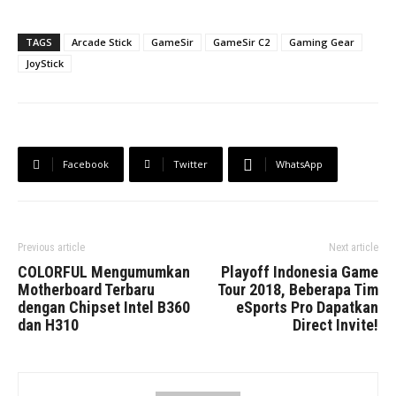
TAGS
Arcade Stick
GameSir
GameSir C2
Gaming Gear
JoyStick
Facebook
Twitter
WhatsApp
Previous article
Next article
COLORFUL Mengumumkan
Playoff Indonesia Game
Motherboard Terbaru
Tour 2018, Beberapa Tim
dengan Chipset Intel B360
eSports Pro Dapatkan
dan H310
Direct Invite!