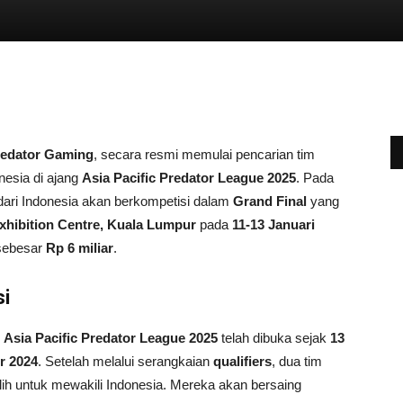
edator Gaming
, secara resmi memulai pencarian tim
nesia di ajang
Asia Pacific Predator League 2025
. Pada
k dari Indonesia akan berkompetisi dalam
Grand Final
yang
Exhibition Centre, Kuala Lumpur
pada
11-13 Januari
 sebesar
Rp 6 miliar
.
si
: Asia Pacific Predator League 2025
telah dibuka sejak
13
r 2024
. Setelah melalui serangkaian
qualifiers
, dua tim
ilih untuk mewakili Indonesia. Mereka akan bersaing