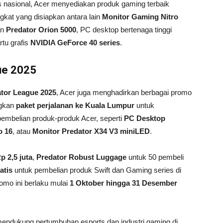
s nasional, Acer menyediakan produk gaming terbaik
kat yang disiapkan antara lain
Monitor Gaming Nitro
an
Predator Orion 5000
, PC desktop bertenaga tinggi
tu grafis
NVIDIA GeForce 40 series
.
ue 2025
ator League 2025
, Acer juga menghadirkan berbagai promo
ngkan
paket perjalanan ke Kuala Lumpur
untuk
embelian produk-produk Acer, seperti
PC Desktop
o 16
, atau
Monitor Predator X34 V3 miniLED
.
p 2,5 juta
,
Predator Robust Luggage
untuk 50 pembeli
atis
untuk pembelian produk Swift dan Gaming series di
romo ini berlaku mulai
1 Oktober hingga 31 Desember
ndukung pertumbuhan esports dan industri gaming di