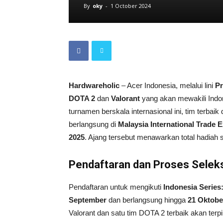
By
oky
-
1 October 2024
Hardwareholic
– Acer Indonesia, melalui lini
Pr
DOTA 2
dan
Valorant
yang akan mewakili Indo
turnamen berskala internasional ini, tim terbai
berlangsung di
Malaysia International Trade 
2025
. Ajang tersebut menawarkan total hadiah
Pendaftaran dan Proses Selek
Pendaftaran untuk mengikuti
Indonesia Series
September
dan berlangsung hingga
21 Oktobe
Valorant dan satu tim DOTA 2 terbaik akan terp