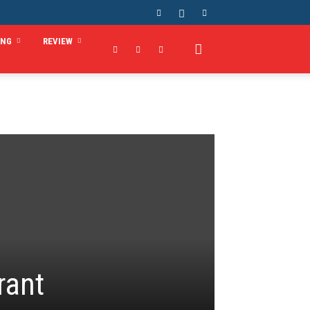
ING
REVIEW
rant