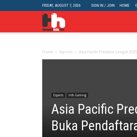
FRIDAY, AUGUST 7, 2026
SIGN IN / JOIN
HOME
HardwareHolic.com
Home
Esports
Asia Pacific Predator League 202
Esports
Info Gaming
Asia Pacific Pr
Buka Pendaftar