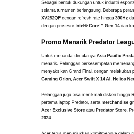
Sebagai bentuk dukungan untuk industri esport
selama turnamen berlangsung. Beberapa perang
XV252QF
dengan refresh rate hingga
390Hz
d
dengan prosesor
Intel® Core™ Gen-14
dan kar
Promo Menarik Predator Leag
Untuk menandai dimulainya
Asia Pacific Pred
menarik. Pelanggan berkesempatan memena
menyaksikan Grand Final, dengan melakukan p
Gaming Orion, Acer Swift X 14 AI, Helios Ne
Pelanggan juga bisa menikmati diskon hingga
R
pertama laptop Predator, serta
merchandise gr
Acer Exclusive Store
atau
Predator Store
. P
2024
.
Acer terus menunjukkan komitmennya dalam me