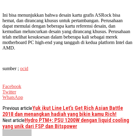
Ini bisa menunjukkan bahwa desain kartu grafis ASRock bisa
hemat, dan dirancang khusus untuk pertambangan. Perusahaan
dapat memulai dengan beberapa kartu referensi desain, dan
kemudian meluncurkan desain yang dirancang khusus. Perusahaan
telah melihat kesuksesan dalam beberapa kali sebagai merek
motherboard PC high-end yang tangguh di kedua platform Intel dan
AMD.
sumber ;
ocid
Facebook
Twitter
WhatsApp
Yuk ikut Line Let’s Get Rich Asian Battle
Previous article
2018 dan menangkan hadiah yang bikin kamu Rich!
Hydro PTM+: PSU 1200W dengan liquid cooling
Next article
yang unik dari FSP dan Bitspower