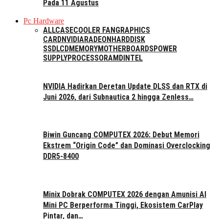
Pada 11 Agustus
Pc Hardware
ALL
CASE
COOLER FAN
GRAPHICS
CARD
NVIDIA
RADEON
HARDDISK
SSD
LCD
MEMORY
MOTHERBOARDS
POWER
SUPPLY
PROCESSOR
AMD
INTEL
NVIDIA Hadirkan Deretan Update DLSS dan RTX di
Juni 2026, dari Subnautica 2 hingga Zenless…
Biwin Guncang COMPUTEX 2026: Debut Memori
Ekstrem “Origin Code” dan Dominasi Overclocking
DDR5-8400
Minix Dobrak COMPUTEX 2026 dengan Amunisi AI
Mini PC Berperforma Tinggi, Ekosistem CarPlay
Pintar, dan…