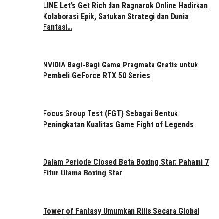
LINE Let’s Get Rich dan Ragnarok Online Hadirkan
Kolaborasi Epik, Satukan Strategi dan Dunia
Fantasi…
NVIDIA Bagi-Bagi Game Pragmata Gratis untuk
Pembeli GeForce RTX 50 Series
Focus Group Test (FGT) Sebagai Bentuk
Peningkatan Kualitas Game Fight of Legends
Dalam Periode Closed Beta Boxing Star: Pahami 7
Fitur Utama Boxing Star
Tower of Fantasy Umumkan Rilis Secara Global