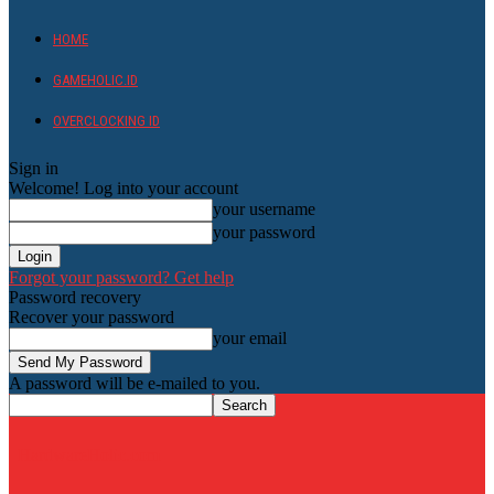
HOME
GAMEHOLIC.ID
OVERCLOCKING ID
Sign in
Welcome! Log into your account
your username
your password
Forgot your password? Get help
Password recovery
Recover your password
your email
A password will be e-mailed to you.
HardwareHolic.com