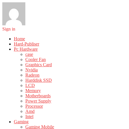
Sign in
Home
Hard-Publiser
Pc Hardware
case
Cooler Fan
Graphics Card
Nvidia
Radeon
Harddisk SSD
LCD
Memory
Motherboards
Power Supply
Processor
Amd
Intel
Gaming
Gaming Mobile