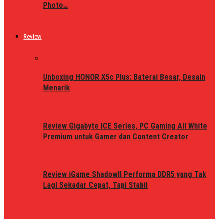
Photo…
Review
Unboxing HONOR X5c Plus: Baterai Besar, Desain
Menarik
Review Gigabyte ICE Series, PC Gaming All White
Premium untuk Gamer dan Content Creator
Review iGame ShadowII Performa DDR5 yang Tak
Lagi Sekadar Cepat, Tapi Stabil