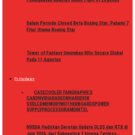
Dalam Periode Closed Beta Boxing Star: Pahami 7
Fitur Utama Boxing Star
Tower of Fantasy Umumkan Rilis Secara Global
Pada 11 Agustus
Pc Hardware
ALL
CASE
COOLER FAN
GRAPHICS
CARD
NVIDIA
RADEON
HARDDISK
SSD
LCD
MEMORY
MOTHERBOARDS
POWER
SUPPLY
PROCESSOR
AMD
INTEL
NVIDIA Hadirkan Deretan Update DLSS dan RTX di
Juni 2026, dari Subnautica 2 hingga Zenless…