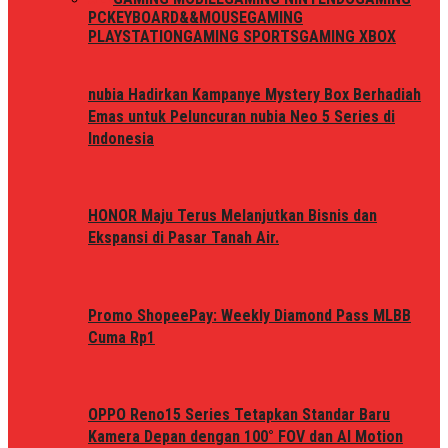
PC
KEYBOARD&&MOUSE
GAMING
PLAYSTATION
GAMING SPORTS
GAMING XBOX
nubia Hadirkan Kampanye Mystery Box Berhadiah
Emas untuk Peluncuran nubia Neo 5 Series di
Indonesia
HONOR Maju Terus Melanjutkan Bisnis dan
Ekspansi di Pasar Tanah Air.
Promo ShopeePay: Weekly Diamond Pass MLBB
Cuma Rp1
OPPO Reno15 Series Tetapkan Standar Baru
Kamera Depan dengan 100° FOV dan AI Motion