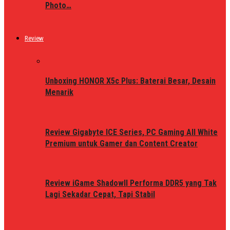
Photo…
Review
Unboxing HONOR X5c Plus: Baterai Besar, Desain
Menarik
Review Gigabyte ICE Series, PC Gaming All White
Premium untuk Gamer dan Content Creator
Review iGame ShadowII Performa DDR5 yang Tak
Lagi Sekadar Cepat, Tapi Stabil