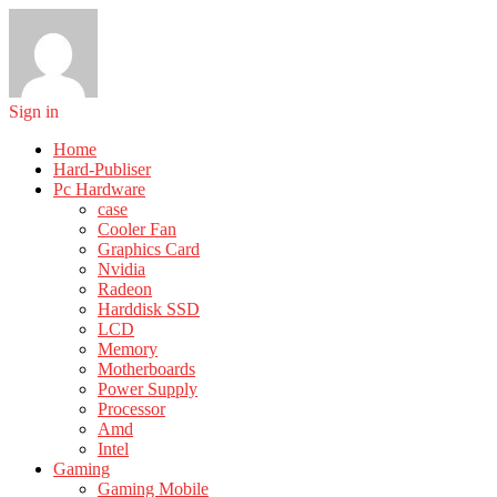
Sign in
Home
Hard-Publiser
Pc Hardware
case
Cooler Fan
Graphics Card
Nvidia
Radeon
Harddisk SSD
LCD
Memory
Motherboards
Power Supply
Processor
Amd
Intel
Gaming
Gaming Mobile