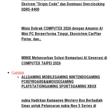
Ekstrem “Origin Code” dan Dominasi Overclocking
DDR5-8400
Minix Dobrak COMPUTEX 2026 dengan Amunisi AI
Mini PC Berperforma Tinggi, Ekosistem CarPlay
Pintar, dan…
MINIX Meluncurkan Solusi Komputasi AI Generasi di
COMPUTEX TAIPEI 2026
Gaming
ALL
GAMING MOBILE
GAMING NINTENDO
GAMING
PC
KEYBOARD&&MOUSE
GAMING
PLAYSTATION
GAMING SPORTS
GAMING XBOX
nubia Hadirkan Kampanye Mystery Box Berhadiah
Emas untuk Peluncuran nubia Neo 5 Series di