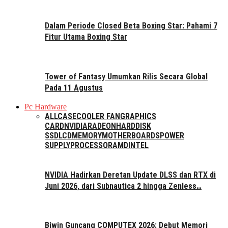
Dalam Periode Closed Beta Boxing Star: Pahami 7
Fitur Utama Boxing Star
Tower of Fantasy Umumkan Rilis Secara Global
Pada 11 Agustus
Pc Hardware
ALL
CASE
COOLER FAN
GRAPHICS
CARD
NVIDIA
RADEON
HARDDISK
SSD
LCD
MEMORY
MOTHERBOARDS
POWER
SUPPLY
PROCESSOR
AMD
INTEL
NVIDIA Hadirkan Deretan Update DLSS dan RTX di
Juni 2026, dari Subnautica 2 hingga Zenless…
Biwin Guncang COMPUTEX 2026: Debut Memori