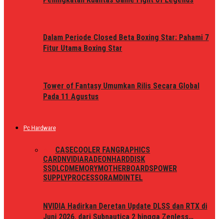
Dalam Periode Closed Beta Boxing Star: Pahami 7
Fitur Utama Boxing Star
Tower of Fantasy Umumkan Rilis Secara Global
Pada 11 Agustus
Pc Hardware
ALL
CASE
COOLER FAN
GRAPHICS
CARD
NVIDIA
RADEON
HARDDISK
SSD
LCD
MEMORY
MOTHERBOARDS
POWER
SUPPLY
PROCESSOR
AMD
INTEL
NVIDIA Hadirkan Deretan Update DLSS dan RTX di
Juni 2026, dari Subnautica 2 hingga Zenless…