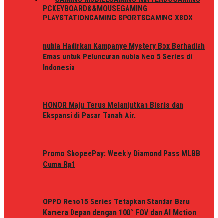
PC
KEYBOARD&&MOUSE
GAMING
PLAYSTATION
GAMING SPORTS
GAMING XBOX
nubia Hadirkan Kampanye Mystery Box Berhadiah
Emas untuk Peluncuran nubia Neo 5 Series di
Indonesia
HONOR Maju Terus Melanjutkan Bisnis dan
Ekspansi di Pasar Tanah Air.
Promo ShopeePay: Weekly Diamond Pass MLBB
Cuma Rp1
OPPO Reno15 Series Tetapkan Standar Baru
Kamera Depan dengan 100° FOV dan AI Motion