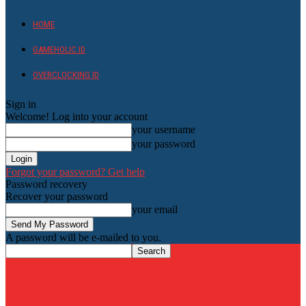
HOME
GAMEHOLIC.ID
OVERCLOCKING ID
Sign in
Welcome! Log into your account
your username
your password
Forgot your password? Get help
Password recovery
Recover your password
your email
A password will be e-mailed to you.
HardwareHolic.com