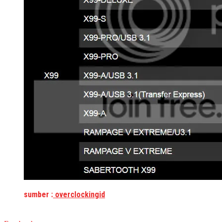
sumber :
overclockingid