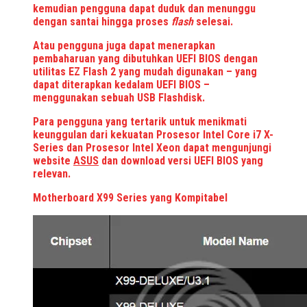
kemudian pengguna dapat duduk dan menunggu
dengan santai hingga proses
flash
selesai.
Atau pengguna juga dapat menerapkan
pembaharuan yang dibutuhkan UEFI BIOS dengan
utilitas EZ Flash 2 yang mudah digunakan – yang
dapat diterapkan kedalam UEFI BIOS –
menggunakan sebuah USB Flashdisk.
Para pengguna yang tertarik untuk menikmati
keunggulan dari kekuatan Prosesor Intel Core i7 X-
Series dan Prosesor Intel Xeon dapat mengunjungi
website
ASUS
dan download versi UEFI BIOS yang
relevan.
Motherboard X99 Series yang Kompitabel