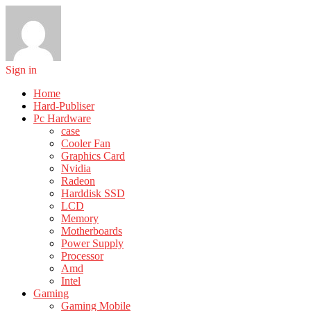
Sign in
Home
Hard-Publiser
Pc Hardware
case
Cooler Fan
Graphics Card
Nvidia
Radeon
Harddisk SSD
LCD
Memory
Motherboards
Power Supply
Processor
Amd
Intel
Gaming
Gaming Mobile