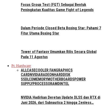
Focus Group Test (FGT) Sebagai Bentuk
Peningkatan Kualitas Game Fight of Legends
Dalam Periode Closed Beta Boxing Star: Pahami 7
Fitur Utama Boxing Star
Tower of Fantasy Umumkan Rilis Secara Global
Pada 11 Agustus
Pc Hardware
ALL
CASE
COOLER FAN
GRAPHICS
CARD
NVIDIA
RADEON
HARDDISK
SSD
LCD
MEMORY
MOTHERBOARDS
POWER
SUPPLY
PROCESSOR
AMD
INTEL
NVIDIA Hadirkan Deretan Update DLSS dan RTX di
Juni 2026, dari Subnautica 2 hingga Zenless…