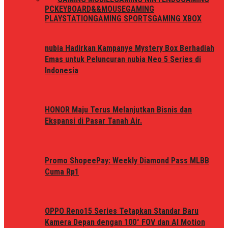
PC
KEYBOARD&&MOUSE
GAMING
PLAYSTATION
GAMING SPORTS
GAMING XBOX
nubia Hadirkan Kampanye Mystery Box Berhadiah
Emas untuk Peluncuran nubia Neo 5 Series di
Indonesia
HONOR Maju Terus Melanjutkan Bisnis dan
Ekspansi di Pasar Tanah Air.
Promo ShopeePay: Weekly Diamond Pass MLBB
Cuma Rp1
OPPO Reno15 Series Tetapkan Standar Baru
Kamera Depan dengan 100° FOV dan AI Motion