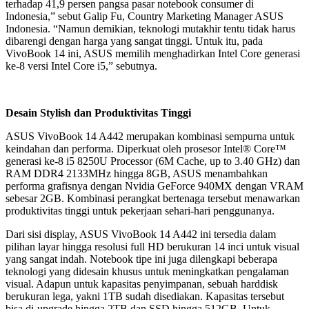
terhadap 41,9 persen pangsa pasar notebook consumer di
Indonesia,” sebut Galip Fu, Country Marketing Manager ASUS
Indonesia. “Namun demikian, teknologi mutakhir tentu tidak harus
dibarengi dengan harga yang sangat tinggi. Untuk itu, pada
VivoBook 14 ini, ASUS memilih menghadirkan Intel Core generasi
ke-8 versi Intel Core i5,” sebutnya.
Desain Stylish dan Produktivitas Tinggi
ASUS VivoBook 14 A442 merupakan kombinasi sempurna untuk
keindahan dan performa. Diperkuat oleh prosesor Intel® Core™
generasi ke-8 i5 8250U Processor (6M Cache, up to 3.40 GHz) dan
RAM DDR4 2133MHz hingga 8GB, ASUS menambahkan
performa grafisnya dengan Nvidia GeForce 940MX dengan VRAM
sebesar 2GB. Kombinasi perangkat bertenaga tersebut menawarkan
produktivitas tinggi untuk pekerjaan sehari-hari penggunanya.
Dari sisi display, ASUS VivoBook 14 A442 ini tersedia dalam
pilihan layar hingga resolusi full HD berukuran 14 inci untuk visual
yang sangat indah. Notebook tipe ini juga dilengkapi beberapa
teknologi yang didesain khusus untuk meningkatkan pengalaman
visual. Adapun untuk kapasitas penyimpanan, sebuah harddisk
berukuran lega, yakni 1TB sudah disediakan. Kapasitas tersebut
bisa di-upgrade hingga 2TB dan SSD hingga 512GB. Untuk