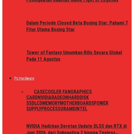
Dalam Periode Closed Beta Boxing Star: Pahami 7
Fitur Utama Boxing Star
Tower of Fantasy Umumkan Rilis Secara Global
Pada 11 Agustus
Pc Hardware
ALL
CASE
COOLER FAN
GRAPHICS
CARD
NVIDIA
RADEON
HARDDISK
SSD
LCD
MEMORY
MOTHERBOARDS
POWER
SUPPLY
PROCESSOR
AMD
INTEL
NVIDIA Hadirkan Deretan Update DLSS dan RTX di
Juni 2026, dari Subnautica 2 hingga Zenless…