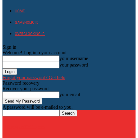
HOME
GAMEHOLIC.ID
OVERCLOCKING ID
Sign in
Welcome! Log into your account
your username
your password
Forgot your password? Get help
Password recovery
Recover your password
your email
A password will be e-mailed to you.
HardwareHolic.com