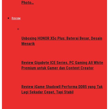
Photo…
Review
Unboxing HONOR X5c Plus: Baterai Besar, Desain
Menarik
Review Gigabyte ICE Series, PC Gaming All White
Premium untuk Gamer dan Content Creator
Review iGame ShadowII Performa DDR5 yang Tak
Lagi Sekadar Cepat, Tapi Stabil