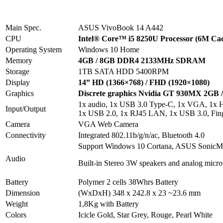
Main Spec.
ASUS VivoBook 14 A442
CPU
Intel® Core™ i
5
8250
U Processor
(6M Cach
Operating System
Windows 10 Home
Memory
4
GB
/ 8GB
DDR
4
2133MHz
SDRAM
Storage
1TB SATA HDD 5400RPM
Display
14” HD (1366×768)
/ FHD (1920×1080)
Graphics
Discrete graphics Nvidia GT 930MX 2GB
1x audio, 1x USB 3.0 Type-C, 1x VGA, 1x H
Input/Output
1x USB 2.0, 1x RJ45 LAN, 1x USB 3.0, Fing
Camera
VGA Web Camera
Connectivity
Integrated 802.11b/g/n/ac, Bluetooth 4.0
Support Windows 10 Cortana, ASUS SonicMa
Audio
Built-in Stereo 3W speakers and analog micr
Battery
Polymer 2 cells 38Whrs Battery
Dimension
(WxDxH) 348 x 242.8 x 23 ~23.6 mm
Weight
1,8Kg with Battery
Colors
Icicle Gold, Star Grey, Rouge, Pearl White