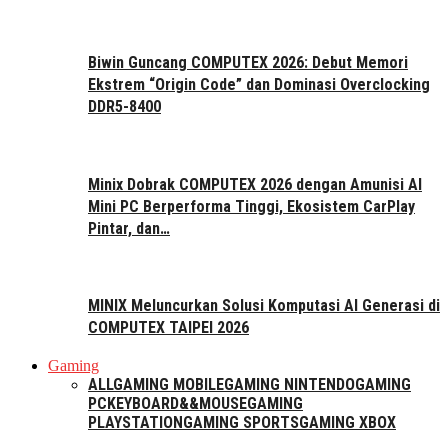
Biwin Guncang COMPUTEX 2026: Debut Memori
Ekstrem “Origin Code” dan Dominasi Overclocking
DDR5-8400
Minix Dobrak COMPUTEX 2026 dengan Amunisi AI
Mini PC Berperforma Tinggi, Ekosistem CarPlay
Pintar, dan…
MINIX Meluncurkan Solusi Komputasi AI Generasi di
COMPUTEX TAIPEI 2026
Gaming
ALL
GAMING MOBILE
GAMING NINTENDO
GAMING
PC
KEYBOARD&&MOUSE
GAMING
PLAYSTATION
GAMING SPORTS
GAMING XBOX