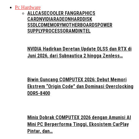
Pc Hardware
ALL
CASE
COOLER FAN
GRAPHICS
CARD
NVIDIA
RADEON
HARDDISK
SSD
LCD
MEMORY
MOTHERBOARDS
POWER
SUPPLY
PROCESSOR
AMD
INTEL
NVIDIA Hadirkan Deretan Update DLSS dan RTX di
Juni 2026, dari Subnautica 2 hingga Zenless…
Biwin Guncang COMPUTEX 2026: Debut Memori
Ekstrem “Origin Code” dan Dominasi Overclocking
DDR5-8400
Minix Dobrak COMPUTEX 2026 dengan Amunisi AI
Mini PC Berperforma Tinggi, Ekosistem CarPlay
Pintar, dan…