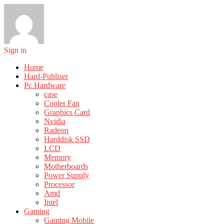
Sign in
Home
Hard-Publiser
Pc Hardware
case
Cooler Fan
Graphics Card
Nvidia
Radeon
Harddisk SSD
LCD
Memory
Motherboards
Power Supply
Processor
Amd
Intel
Gaming
Gaming Mobile