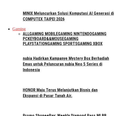
MINIX Meluncurkan Solusi Komputasi AI Generasi di
COMPUTEX TAIPEI 2026
Gaming
ALL
GAMING MOBILE
GAMING NINTENDO
GAMING
PC
KEYBOARD&&MOUSE
GAMING
PLAYSTATION
GAMING SPORTS
GAMING XBOX
nubia Hadirkan Kampanye Mystery Box Berhadiah
Emas untuk Peluncuran nubia Neo 5 Series di
Indonesia
HONOR Maju Terus Melanjutkan Bisnis dan
Ekspansi di Pasar Tanah Air.
Promo ShopeePay: Weekly Diamond Pass MLBB