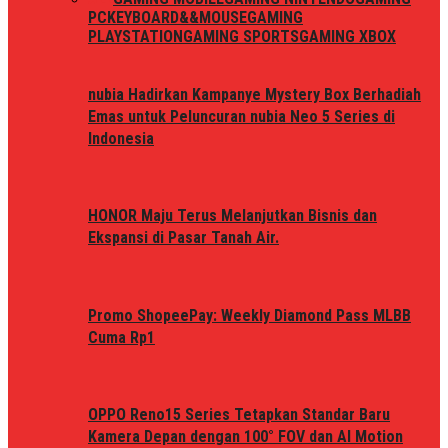
PC
KEYBOARD&&MOUSE
GAMING
PLAYSTATION
GAMING SPORTS
GAMING XBOX
nubia Hadirkan Kampanye Mystery Box Berhadiah
Emas untuk Peluncuran nubia Neo 5 Series di
Indonesia
HONOR Maju Terus Melanjutkan Bisnis dan
Ekspansi di Pasar Tanah Air.
Promo ShopeePay: Weekly Diamond Pass MLBB
Cuma Rp1
OPPO Reno15 Series Tetapkan Standar Baru
Kamera Depan dengan 100° FOV dan AI Motion