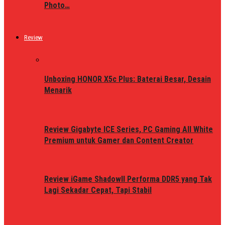
Photo…
Review
Unboxing HONOR X5c Plus: Baterai Besar, Desain
Menarik
Review Gigabyte ICE Series, PC Gaming All White
Premium untuk Gamer dan Content Creator
Review iGame ShadowII Performa DDR5 yang Tak
Lagi Sekadar Cepat, Tapi Stabil