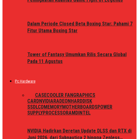
Dalam Periode Closed Beta Boxing Star: Pahami 7
Fitur Utama Boxing Star
Tower of Fantasy Umumkan Rilis Secara Global
Pada 11 Agustus
Pc Hardware
ALL
CASE
COOLER FAN
GRAPHICS
CARD
NVIDIA
RADEON
HARDDISK
SSD
LCD
MEMORY
MOTHERBOARDS
POWER
SUPPLY
PROCESSOR
AMD
INTEL
NVIDIA Hadirkan Deretan Update DLSS dan RTX di
Juni 2026, dari Subnautica 2 hingga Zenless…