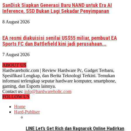
SanDisk Siapkan Generasi Baru NAND untuk Era AI
Inference, SSD Bukan Lagi Sekadar Penyimpanan
8 August 2026
EA resmi diakuisisi senilai US$55 miliar, pembuat EA
Sports FC dan Battlefield kini jadi perusahaan...
7 August 2026
ABOUT US
Hardwareholic.com | Review Hardware Pc, Gadget Terbaru,
Spesifikasi Lengkap, dan Berita Teknologi Terkini. Temukan
informasi terlengkap seputar hardware komputer, smartphone,
gaming, dan Esports lainnya.
Contact us:
info@hardwareholic.com
FOLLOW US
Home
Hard-Publiser
LINE Let’s Get Rich dan Ragnarok Online Hadirkan