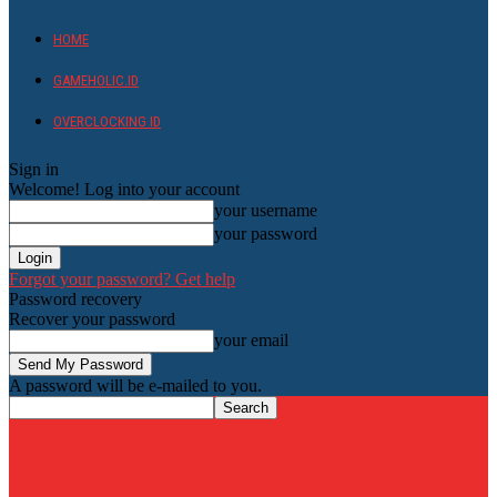
HOME
GAMEHOLIC.ID
OVERCLOCKING ID
Sign in
Welcome! Log into your account
your username
your password
Forgot your password? Get help
Password recovery
Recover your password
your email
A password will be e-mailed to you.
HardwareHolic.com