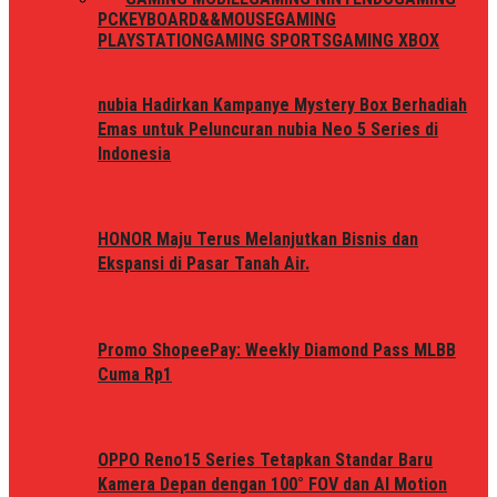
PC
KEYBOARD&&MOUSE
GAMING
PLAYSTATION
GAMING SPORTS
GAMING XBOX
nubia Hadirkan Kampanye Mystery Box Berhadiah
Emas untuk Peluncuran nubia Neo 5 Series di
Indonesia
HONOR Maju Terus Melanjutkan Bisnis dan
Ekspansi di Pasar Tanah Air.
Promo ShopeePay: Weekly Diamond Pass MLBB
Cuma Rp1
OPPO Reno15 Series Tetapkan Standar Baru
Kamera Depan dengan 100° FOV dan AI Motion