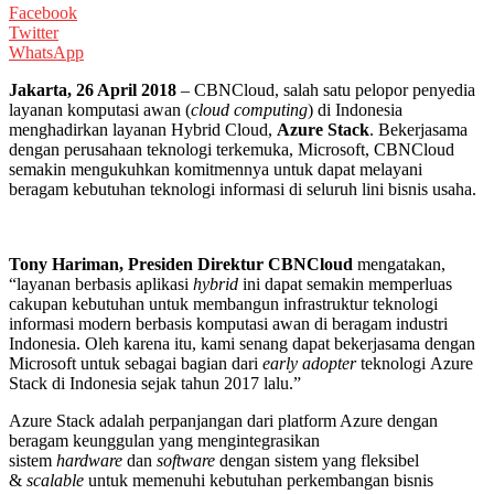
Facebook
Twitter
WhatsApp
Jakarta
,
26 April 2018
– CBNCloud, salah satu pelopor penyedia
layanan komputasi awan (
cloud computing
)
di Indonesia
menghadirkan layanan Hybrid Cloud,
Azure Stack
. Bekerjasama
dengan perusahaan teknologi terkemuka, Microsoft, CBNCloud
semakin mengukuhkan komitmennya untuk dapat melayani
beragam kebutuhan teknologi informasi di seluruh lini bisnis usaha.
Tony Hariman, Presiden Direktur CBNCloud
mengatakan,
“layanan berbasis aplikasi
hybrid
ini dapat semakin memperluas
cakupan kebutuhan untuk membangun infrastruktur teknologi
informasi modern berbasis komputasi awan di beragam industri
Indonesia. Oleh karena itu, kami senang dapat bekerjasama dengan
Microsoft untuk sebagai bagian dari
early adopter
teknologi
Azure
Stack di Indonesia sejak tahun 2017 lalu.”
Azure Stack adalah perpanjangan dari platform Azure dengan
beragam keunggulan yang mengintegrasikan
sistem
hardware
dan
software
dengan
sistem yang fleksibel
&
scalable
untuk memenuhi kebutuhan perkembangan bisnis