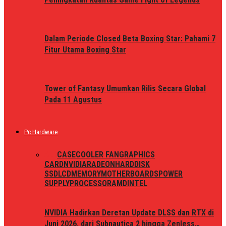
Dalam Periode Closed Beta Boxing Star: Pahami 7
Fitur Utama Boxing Star
Tower of Fantasy Umumkan Rilis Secara Global
Pada 11 Agustus
Pc Hardware
ALL
CASE
COOLER FAN
GRAPHICS
CARD
NVIDIA
RADEON
HARDDISK
SSD
LCD
MEMORY
MOTHERBOARDS
POWER
SUPPLY
PROCESSOR
AMD
INTEL
NVIDIA Hadirkan Deretan Update DLSS dan RTX di
Juni 2026, dari Subnautica 2 hingga Zenless…