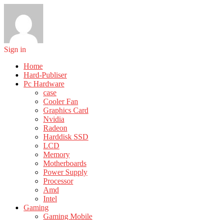
Sign in
Home
Hard-Publiser
Pc Hardware
case
Cooler Fan
Graphics Card
Nvidia
Radeon
Harddisk SSD
LCD
Memory
Motherboards
Power Supply
Processor
Amd
Intel
Gaming
Gaming Mobile