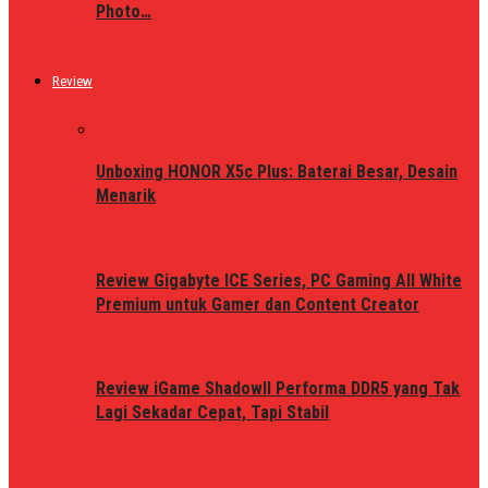
Photo…
Review
Unboxing HONOR X5c Plus: Baterai Besar, Desain
Menarik
Review Gigabyte ICE Series, PC Gaming All White
Premium untuk Gamer dan Content Creator
Review iGame ShadowII Performa DDR5 yang Tak
Lagi Sekadar Cepat, Tapi Stabil