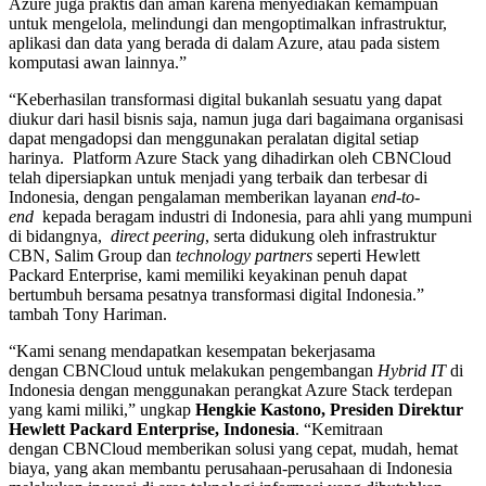
Azure juga praktis dan aman karena menyediakan kemampuan
untuk mengelola, melindungi dan mengoptimalkan infrastruktur,
aplikasi dan data yang berada di dalam Azure, atau pada sistem
komputasi awan lainnya.”
“Keberhasilan transformasi digital bukanlah sesuatu yang dapat
diukur dari hasil bisnis saja, namun juga dari bagaimana organisasi
dapat mengadopsi dan menggunakan peralatan digital setiap
harinya. Platform Azure Stack yang dihadirkan oleh CBNCloud
telah dipersiapkan untuk menjadi yang terbaik dan terbesar di
Indonesia, dengan pengalaman memberikan layanan
end-to-
end
kepada beragam industri di Indonesia, para ahli yang mumpuni
di bidangnya,
direct peering
, serta didukung oleh infrastruktur
CBN, Salim Group dan
technology partners
seperti Hewlett
Packard Enterprise, kami memiliki keyakinan penuh dapat
bertumbuh bersama pesatnya transformasi digital Indonesia.”
tambah Tony Hariman.
“Kami senang mendapatkan kesempatan bekerjasama
dengan CBNCloud untuk melakukan pengembangan
Hybrid IT
di
Indonesia dengan menggunakan perangkat Azure Stack terdepan
yang kami miliki,” ungkap
Hengkie Kastono, Presiden Direktur
Hewlett Packard Enterprise, Indonesia
. “Kemitraan
dengan CBNCloud memberikan solusi yang cepat, mudah, hemat
biaya, yang akan membantu perusahaan-perusahaan di Indonesia