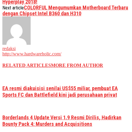
Hyperplay 2018!
COLORFUL Mengumumkan Motherboard Terbaru
Next article
dengan Chipset Intel B360 dan H310
redaksi
http://www.hardwareholic.com/
RELATED ARTICLES
MORE FROM AUTHOR
EA resmi diakuisisi senilai US$55 miliar, pembuat EA
Sports FC dan Battlefield kini jadi perusahaan privat
Borderlands 4 Update Versi 1.9 Resmi Dirilis, Hadirkan
Bounty Pack 4: Murders and Acquisitions