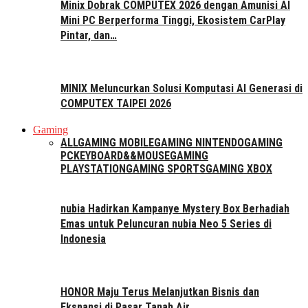
Minix Dobrak COMPUTEX 2026 dengan Amunisi AI
Mini PC Berperforma Tinggi, Ekosistem CarPlay
Pintar, dan…
MINIX Meluncurkan Solusi Komputasi AI Generasi di
COMPUTEX TAIPEI 2026
Gaming
ALL
GAMING MOBILE
GAMING NINTENDO
GAMING
PC
KEYBOARD&&MOUSE
GAMING
PLAYSTATION
GAMING SPORTS
GAMING XBOX
nubia Hadirkan Kampanye Mystery Box Berhadiah
Emas untuk Peluncuran nubia Neo 5 Series di
Indonesia
HONOR Maju Terus Melanjutkan Bisnis dan
Ekspansi di Pasar Tanah Air.