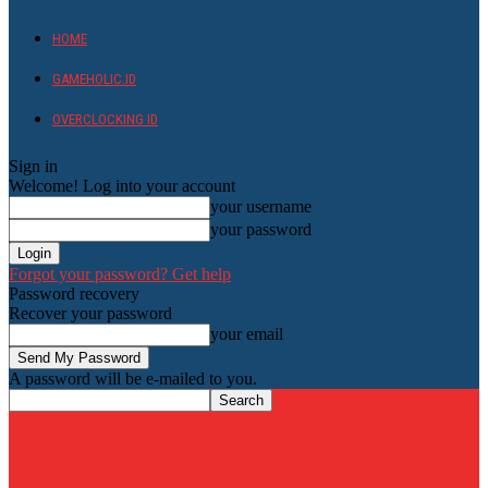
HOME
GAMEHOLIC.ID
OVERCLOCKING ID
Sign in
Welcome! Log into your account
your username
your password
Forgot your password? Get help
Password recovery
Recover your password
your email
A password will be e-mailed to you.
HardwareHolic.com