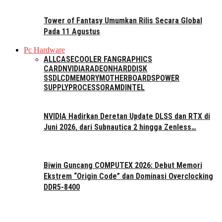
Tower of Fantasy Umumkan Rilis Secara Global
Pada 11 Agustus
Pc Hardware
ALL
CASE
COOLER FAN
GRAPHICS
CARD
NVIDIA
RADEON
HARDDISK
SSD
LCD
MEMORY
MOTHERBOARDS
POWER
SUPPLY
PROCESSOR
AMD
INTEL
NVIDIA Hadirkan Deretan Update DLSS dan RTX di
Juni 2026, dari Subnautica 2 hingga Zenless…
Biwin Guncang COMPUTEX 2026: Debut Memori
Ekstrem “Origin Code” dan Dominasi Overclocking
DDR5-8400