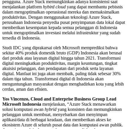
pengguna. Azure Stack memungkinkan adanya konsistensi saat
menjalankan platform
hybird cloud
yang dapat membantu pebisnis
dalam mengoptimalkan operasional mereka dan memaksimalkan
produktivitas. Dengan menggunakan teknologi Azure Stack,
perusahaan Indonesia penyedia pusat penyimpanan data lokal dapat
memberikan kesempatan kepada semua pelanggan di Indonesia
untuk mengoptimalkan investasi melalui infrastruktur yang sudah
tersedia di Indonesia.
Studi IDC yang diprakarsai oleh Microsoft memprediksi bahwa
sekitar 40% produk domestik bruto (GDP) Indonesia akan berasal
dari produk atau layanan digital hingga tahun 2021. Transformasi
digital meningkatkan produktivitas, margin keuntungan, tingkat
akuisisi pelanggan, dan pendapatan dari produk serta layanan
digital. Manfaat ini juga akan membaik, paling tidak sebesar 30%
dalam tiga tahun. Transformasi digital di Indonesia akan
menguntungkan masyarakat dengan menghadirkan kota yang lebih
cerdas, aman dan efisien.
Yos Vincenzo, Cloud and Enterprise Business Group Lead
Microsoft Indonesia
menjelaskan, “Azure Stack menawarkan
solusi komputasi awan
hybrid
yang konsisten dan memungkinkan
pelanggan untuk membuat, menyebarkan dan menyimpan
aplikasi/data di berbagai keadaan, dan memberikan akses ke
ekosistem Azure di seluruh pusat data dan komputasi awan publik.