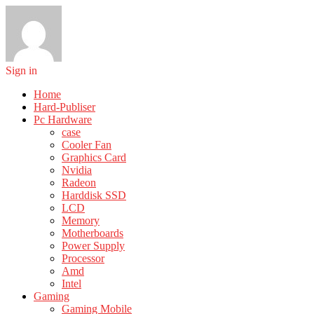
Sign in
Home
Hard-Publiser
Pc Hardware
case
Cooler Fan
Graphics Card
Nvidia
Radeon
Harddisk SSD
LCD
Memory
Motherboards
Power Supply
Processor
Amd
Intel
Gaming
Gaming Mobile