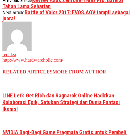
Review Asus Zenfone 4 Max Pro: Baterai
Previous article
Tahan Lama Seharian
Battle of Valor 2017: EVOS.AOV tampil sebagai
Next article
juara!
redaksi
http://www.hardwareholic.com/
RELATED ARTICLES
MORE FROM AUTHOR
LINE Let’s Get Rich dan Ragnarok Online Hadirkan
Kolaborasi Epik, Satukan Strategi dan Dunia Fantasi
Ikonis!
NVIDIA Bagi-Bagi Game Pragmata Gratis untuk Pembeli