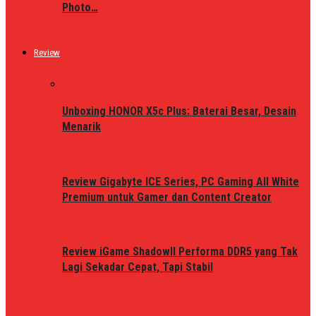
Photo…
Review
Unboxing HONOR X5c Plus: Baterai Besar, Desain
Menarik
Review Gigabyte ICE Series, PC Gaming All White
Premium untuk Gamer dan Content Creator
Review iGame ShadowII Performa DDR5 yang Tak
Lagi Sekadar Cepat, Tapi Stabil