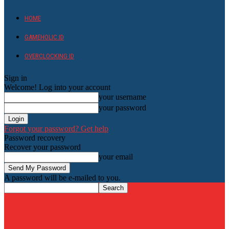
HOME
GAMEHOLIC.ID
OVERCLOCKING ID
Sign in
Welcome! Log into your account
your username
your password
Forgot your password? Get help
Password recovery
Recover your password
your email
A password will be e-mailed to you.
HardwareHolic.com