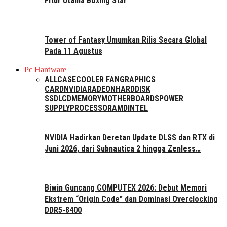
Fitur Utama Boxing Star
Tower of Fantasy Umumkan Rilis Secara Global
Pada 11 Agustus
Pc Hardware
ALL
CASE
COOLER FAN
GRAPHICS
CARD
NVIDIA
RADEON
HARDDISK
SSD
LCD
MEMORY
MOTHERBOARDS
POWER
SUPPLY
PROCESSOR
AMD
INTEL
NVIDIA Hadirkan Deretan Update DLSS dan RTX di
Juni 2026, dari Subnautica 2 hingga Zenless…
Biwin Guncang COMPUTEX 2026: Debut Memori
Ekstrem “Origin Code” dan Dominasi Overclocking
DDR5-8400