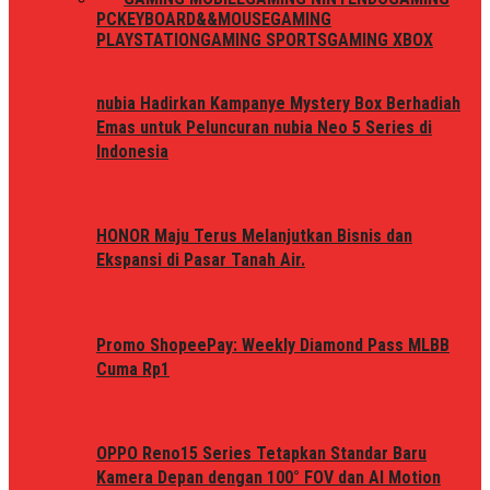
PC
KEYBOARD&&MOUSE
GAMING
PLAYSTATION
GAMING SPORTS
GAMING XBOX
nubia Hadirkan Kampanye Mystery Box Berhadiah
Emas untuk Peluncuran nubia Neo 5 Series di
Indonesia
HONOR Maju Terus Melanjutkan Bisnis dan
Ekspansi di Pasar Tanah Air.
Promo ShopeePay: Weekly Diamond Pass MLBB
Cuma Rp1
OPPO Reno15 Series Tetapkan Standar Baru
Kamera Depan dengan 100° FOV dan AI Motion