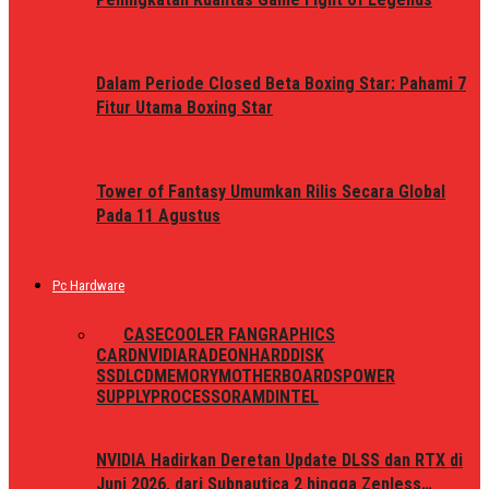
Dalam Periode Closed Beta Boxing Star: Pahami 7
Fitur Utama Boxing Star
Tower of Fantasy Umumkan Rilis Secara Global
Pada 11 Agustus
Pc Hardware
ALL
CASE
COOLER FAN
GRAPHICS
CARD
NVIDIA
RADEON
HARDDISK
SSD
LCD
MEMORY
MOTHERBOARDS
POWER
SUPPLY
PROCESSOR
AMD
INTEL
NVIDIA Hadirkan Deretan Update DLSS dan RTX di
Juni 2026, dari Subnautica 2 hingga Zenless…