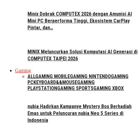
Minix Dobrak COMPUTEX 2026 dengan Amunisi AI
Mini PC Berperforma Tinggi, Ekosistem CarPlay
Pintar, dan…
MINIX Meluncurkan Solusi Komputasi AI Generasi di
COMPUTEX TAIPEI 2026
Gaming
ALL
GAMING MOBILE
GAMING NINTENDO
GAMING
PC
KEYBOARD&&MOUSE
GAMING
PLAYSTATION
GAMING SPORTS
GAMING XBOX
nubia Hadirkan Kampanye Mystery Box Berhadiah
Emas untuk Peluncuran nubia Neo 5 Series di
Indonesia