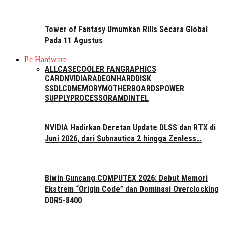
Tower of Fantasy Umumkan Rilis Secara Global
Pada 11 Agustus
Pc Hardware
ALL
CASE
COOLER FAN
GRAPHICS
CARD
NVIDIA
RADEON
HARDDISK
SSD
LCD
MEMORY
MOTHERBOARDS
POWER
SUPPLY
PROCESSOR
AMD
INTEL
NVIDIA Hadirkan Deretan Update DLSS dan RTX di
Juni 2026, dari Subnautica 2 hingga Zenless…
Biwin Guncang COMPUTEX 2026: Debut Memori
Ekstrem “Origin Code” dan Dominasi Overclocking
DDR5-8400