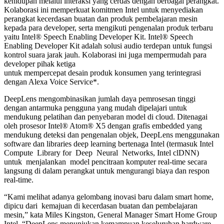
kehidupan melalui interaksi yang cerdas dengan berbagai perangkat.
Kolaborasi ini memperkuat komitmen Intel untuk menyediakan
perangkat kecerdasan buatan dan produk pembelajaran mesin
kepada para developer, serta mengikuti pengenalan produk terbaru
yaitu Intel® Speech Enabling Developer Kit. Intel® Speech
Enabling Developer Kit adalah solusi audio terdepan untuk fungsi
kontrol suara jarak jauh. Kolaborasi ini juga mempermudah para
developer pihak ketiga
untuk mempercepat desain produk konsumen yang terintegrasi
dengan Alexa Voice Service*.
DeepLens mengombinasikan jumlah daya pemrosesan tinggi
dengan antarmuka pengguna yang mudah dipelajari untuk
mendukung pelatihan dan penyebaran model di cloud. Ditenagai
oleh prosesor Intel® Atom® X5 dengan grafis embedded yang
mendukung deteksi dan pengenalan objek, DeepLens menggunakan
software dan libraries deep learning bertenaga Intel (termasuk Intel
Compute Library for Deep Neural Networks, Intel clDNN)
untuk menjalankan model pencitraan komputer real-time secara
langsung di dalam perangkat untuk mengurangi biaya dan respon
real-time.
“Kami melihat adanya gelombang inovasi baru dalam smart home,
dipicu dari kemajuan di kecerdasan buatan dan pembelajaran
mesin,” kata Miles Kingston, General Manager Smart Home Group
Intel. “DeepLens menunjukan kemampuan keseluruhan hardware