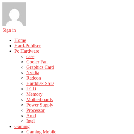
Sign in
Home
Hard-Publiser
Pc Hardware
case
Cooler Fan
Graphics Card
Nvidia
Radeon
Harddisk SSD
LCD
Memory
Motherboards
Power Supply
Processor
Amd
Intel
Gaming
Gaming Mobile