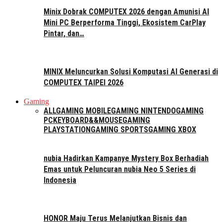
Minix Dobrak COMPUTEX 2026 dengan Amunisi AI
Mini PC Berperforma Tinggi, Ekosistem CarPlay
Pintar, dan…
MINIX Meluncurkan Solusi Komputasi AI Generasi di
COMPUTEX TAIPEI 2026
Gaming
ALL
GAMING MOBILE
GAMING NINTENDO
GAMING
PC
KEYBOARD&&MOUSE
GAMING
PLAYSTATION
GAMING SPORTS
GAMING XBOX
nubia Hadirkan Kampanye Mystery Box Berhadiah
Emas untuk Peluncuran nubia Neo 5 Series di
Indonesia
HONOR Maju Terus Melanjutkan Bisnis dan