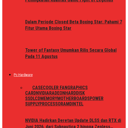
Dalam Periode Closed Beta Boxing Star: Pahami 7
Fitur Utama Boxing Star
Tower of Fantasy Umumkan Rilis Secara Global
Pada 11 Agustus
Pc Hardware
ALL
CASE
COOLER FAN
GRAPHICS
CARD
NVIDIA
RADEON
HARDDISK
SSD
LCD
MEMORY
MOTHERBOARDS
POWER
SUPPLY
PROCESSOR
AMD
INTEL
NVIDIA Hadirkan Deretan Update DLSS dan RTX di
Juni 2026, dari Subnautica 2 hingga Zenless…