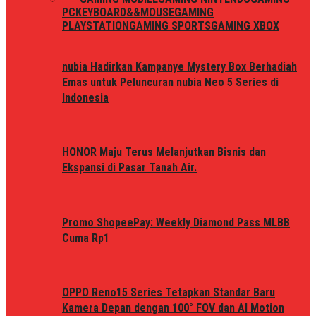
PC
KEYBOARD&&MOUSE
GAMING
PLAYSTATION
GAMING SPORTS
GAMING XBOX
nubia Hadirkan Kampanye Mystery Box Berhadiah
Emas untuk Peluncuran nubia Neo 5 Series di
Indonesia
HONOR Maju Terus Melanjutkan Bisnis dan
Ekspansi di Pasar Tanah Air.
Promo ShopeePay: Weekly Diamond Pass MLBB
Cuma Rp1
OPPO Reno15 Series Tetapkan Standar Baru
Kamera Depan dengan 100° FOV dan AI Motion