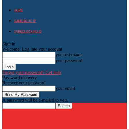
HOME
GAMEHOLIC.ID
OVERCLOCKING ID
Sign in
Welcome! Log into your account
your username
your password
Forgot your password? Get help
Password recovery
Recover your password
your email
A password will be e-mailed to you.
HardwareHolic.com