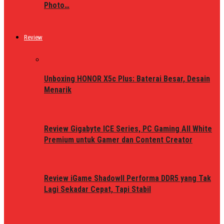
Photo…
Review
Unboxing HONOR X5c Plus: Baterai Besar, Desain
Menarik
Review Gigabyte ICE Series, PC Gaming All White
Premium untuk Gamer dan Content Creator
Review iGame ShadowII Performa DDR5 yang Tak
Lagi Sekadar Cepat, Tapi Stabil