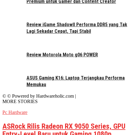
Premium untuk Gamer dan Content Creator
Review iGame ShadowII Performa DDR5 yang Tak
Lagi Sekadar Cepat, Tapi Stabil
Review Motorola Moto g06 POWER
ASUS Gaming K16: Laptop Terjangkau Performa
Memukau
© © Powered by Hardwareholic.com |
MORE STORIES
Pc Hardware
ASRock Rilis Radeon RX 9050 Series, GPU
Entry-Level Baru untuk Gaming 1080p