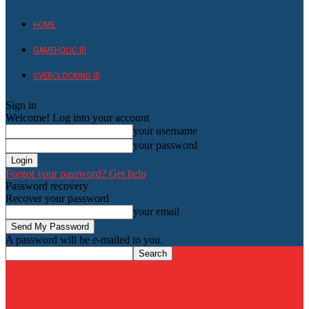
HOME
GAMEHOLIC.ID
OVERCLOCKING ID
Sign in
Welcome! Log into your account
your username
your password
Forgot your password? Get help
Password recovery
Recover your password
your email
A password will be e-mailed to you.
HardwareHolic.com