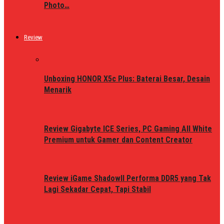
Photo…
Review
Unboxing HONOR X5c Plus: Baterai Besar, Desain
Menarik
Review Gigabyte ICE Series, PC Gaming All White
Premium untuk Gamer dan Content Creator
Review iGame ShadowII Performa DDR5 yang Tak
Lagi Sekadar Cepat, Tapi Stabil