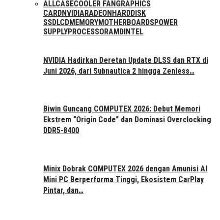
ALL
CASE
COOLER FAN
GRAPHICS
CARD
NVIDIA
RADEON
HARDDISK
SSD
LCD
MEMORY
MOTHERBOARDS
POWER
SUPPLY
PROCESSOR
AMD
INTEL
NVIDIA Hadirkan Deretan Update DLSS dan RTX di
Juni 2026, dari Subnautica 2 hingga Zenless…
Biwin Guncang COMPUTEX 2026: Debut Memori
Ekstrem “Origin Code” dan Dominasi Overclocking
DDR5-8400
Minix Dobrak COMPUTEX 2026 dengan Amunisi AI
Mini PC Berperforma Tinggi, Ekosistem CarPlay
Pintar, dan…