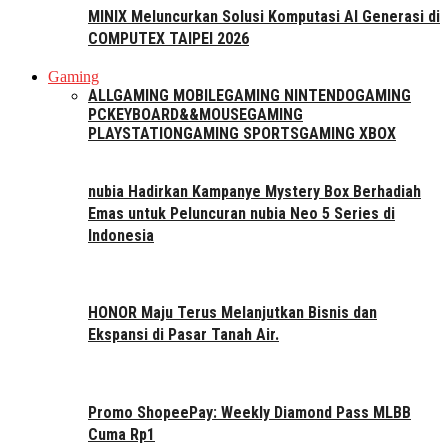
MINIX Meluncurkan Solusi Komputasi AI Generasi di
COMPUTEX TAIPEI 2026
Gaming
ALL
GAMING MOBILE
GAMING NINTENDO
GAMING
PC
KEYBOARD&&MOUSE
GAMING
PLAYSTATION
GAMING SPORTS
GAMING XBOX
nubia Hadirkan Kampanye Mystery Box Berhadiah
Emas untuk Peluncuran nubia Neo 5 Series di
Indonesia
HONOR Maju Terus Melanjutkan Bisnis dan
Ekspansi di Pasar Tanah Air.
Promo ShopeePay: Weekly Diamond Pass MLBB
Cuma Rp1