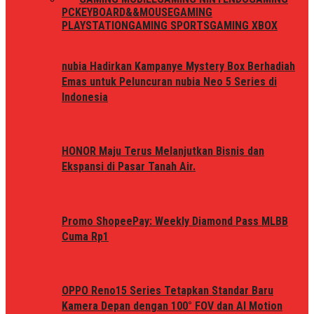
PC
KEYBOARD&&MOUSE
GAMING
PLAYSTATION
GAMING SPORTS
GAMING XBOX
nubia Hadirkan Kampanye Mystery Box Berhadiah
Emas untuk Peluncuran nubia Neo 5 Series di
Indonesia
HONOR Maju Terus Melanjutkan Bisnis dan
Ekspansi di Pasar Tanah Air.
Promo ShopeePay: Weekly Diamond Pass MLBB
Cuma Rp1
OPPO Reno15 Series Tetapkan Standar Baru
Kamera Depan dengan 100° FOV dan AI Motion