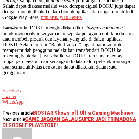
start-up
, sampai dengan
online seller
perorangan di Indonesia.
Selain dapat diakses melalui web, dompet digital DOKU juga dapat
dengan mudah dipakai dalam bentuk aplikasi dan dapat diunduh di
Google Play Store,
http://bit.ly/1kKe9Pz
Baru-baru ini DOKU menghadirkan fitur “
in-apps commerce
”
untuk memberikan kenyamanan kepada pengguna untuk berbelanja
atau membeli produk dan layanan yang ada di dalam aplikasi
DOKU. Selain itu fitur “Bank Transfer” juga dihadirkan untuk
mempermudah pengguna melakukan transfer dari DOKU ke
rekening bank dan juga sebaliknya. DOKU terus memperkaya
fungsi pembayaran dan keuangan di dalam dompet elektroniknya
agar semua aktivitas pengguna dapat dilakukan dalam satu
genggaman.
Facebook
Twitter
WhatsApp
BIOSTAR Shows-off Ultra Gaming Machines
Previous article
GAME JAGOAN GALAU SUPER JADI PRIMADONA
Next article
DI GOOGLE PLAYSTORE!