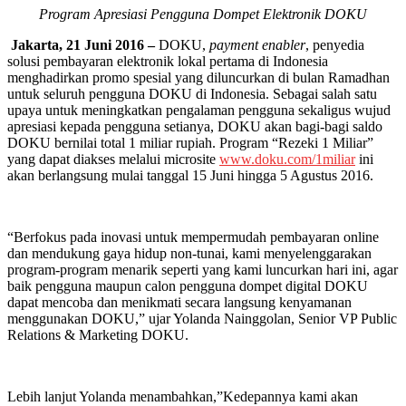
Program Apresiasi Pengguna Dompet Elektronik DOKU
Jakarta, 21 Juni 2016 –
DOKU,
payment enabler
, penyedia
solusi pembayaran elektronik lokal pertama di Indonesia
menghadirkan promo spesial yang diluncurkan di bulan Ramadhan
untuk seluruh pengguna DOKU di Indonesia. Sebagai salah satu
upaya untuk meningkatkan pengalaman pengguna sekaligus wujud
apresiasi kepada pengguna setianya, DOKU akan bagi-bagi saldo
DOKU bernilai total 1 miliar rupiah. Program “Rezeki 1 Miliar”
yang dapat diakses melalui microsite
www.doku.com/1miliar
ini
akan berlangsung mulai tanggal 15 Juni hingga 5 Agustus 2016.
“Berfokus pada inovasi untuk mempermudah pembayaran online
dan mendukung gaya hidup non-tunai, kami menyelenggarakan
program-program menarik seperti yang kami luncurkan hari ini, agar
baik pengguna maupun calon pengguna dompet digital DOKU
dapat mencoba dan menikmati secara langsung kenyamanan
menggunakan DOKU,” ujar Yolanda Nainggolan, Senior VP Public
Relations & Marketing DOKU.
Lebih lanjut Yolanda menambahkan,”Kedepannya kami akan