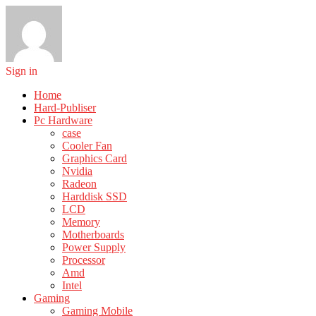
Sign in
Home
Hard-Publiser
Pc Hardware
case
Cooler Fan
Graphics Card
Nvidia
Radeon
Harddisk SSD
LCD
Memory
Motherboards
Power Supply
Processor
Amd
Intel
Gaming
Gaming Mobile