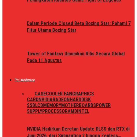
Dalam Periode Closed Beta Boxing Star: Pahami 7
Fitur Utama Boxing Star
Tower of Fantasy Umumkan Rilis Secara Global
Pada 11 Agustus
Pc Hardware
ALL
CASE
COOLER FAN
GRAPHICS
CARD
NVIDIA
RADEON
HARDDISK
SSD
LCD
MEMORY
MOTHERBOARDS
POWER
SUPPLY
PROCESSOR
AMD
INTEL
NVIDIA Hadirkan Deretan Update DLSS dan RTX di
Juni 2026, dari Subnautica 2 hingga Zenless…