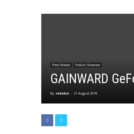
Press Release
Product Showcase
GAINWARD GeFo
By
redaksi
-
21 August 2018