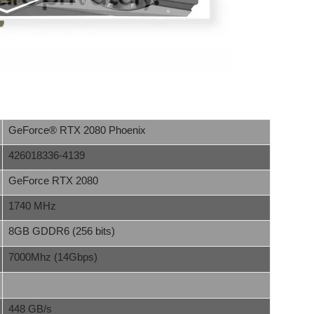
GeForce® RTX 2080 Phoenix
426018336-4139
GeForce RTX 2080
1740 MHz
8GB GDDR6 (256 bits)
7000Mhz (14Gbps)
448 GB/s