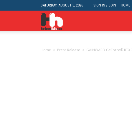
SATURDAY, AUGUST 8, 2026
SIGN IN / JOIN
HOME
HardwareHolic.com
Home
Press Release
GAINWARD GeForce® RTX 20