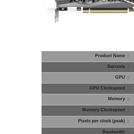
Product Name :
Barcode :
GPU :
GPU Clockspeed :
Memory :
Memory Clockspeed :
Pixels per clock (peak) :
Bandwidth :