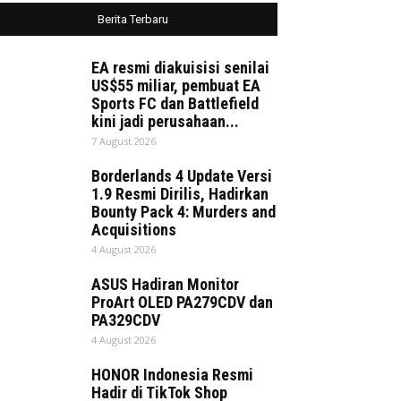
Berita Terbaru
EA resmi diakuisisi senilai
US$55 miliar, pembuat EA
Sports FC dan Battlefield
kini jadi perusahaan...
7 August 2026
Borderlands 4 Update Versi
1.9 Resmi Dirilis, Hadirkan
Bounty Pack 4: Murders and
Acquisitions
4 August 2026
ASUS Hadiran Monitor
ProArt OLED PA279CDV dan
PA329CDV
4 August 2026
HONOR Indonesia Resmi
Hadir di TikTok Shop