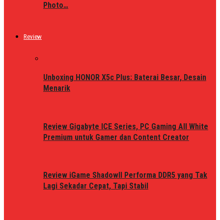
Photo…
Review
Unboxing HONOR X5c Plus: Baterai Besar, Desain
Menarik
Review Gigabyte ICE Series, PC Gaming All White
Premium untuk Gamer dan Content Creator
Review iGame ShadowII Performa DDR5 yang Tak
Lagi Sekadar Cepat, Tapi Stabil