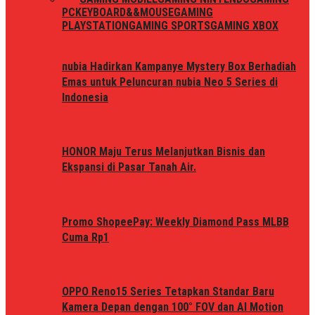
PC
KEYBOARD&&MOUSE
GAMING
PLAYSTATION
GAMING SPORTS
GAMING XBOX
nubia Hadirkan Kampanye Mystery Box Berhadiah
Emas untuk Peluncuran nubia Neo 5 Series di
Indonesia
HONOR Maju Terus Melanjutkan Bisnis dan
Ekspansi di Pasar Tanah Air.
Promo ShopeePay: Weekly Diamond Pass MLBB
Cuma Rp1
OPPO Reno15 Series Tetapkan Standar Baru
Kamera Depan dengan 100° FOV dan AI Motion