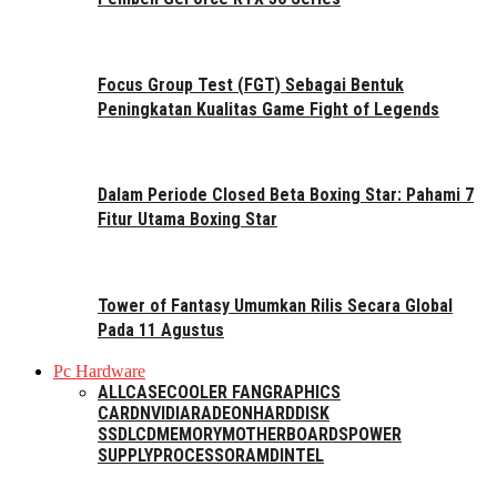
Focus Group Test (FGT) Sebagai Bentuk
Peningkatan Kualitas Game Fight of Legends
Dalam Periode Closed Beta Boxing Star: Pahami 7
Fitur Utama Boxing Star
Tower of Fantasy Umumkan Rilis Secara Global
Pada 11 Agustus
Pc Hardware
ALL
CASE
COOLER FAN
GRAPHICS
CARD
NVIDIA
RADEON
HARDDISK
SSD
LCD
MEMORY
MOTHERBOARDS
POWER
SUPPLY
PROCESSOR
AMD
INTEL