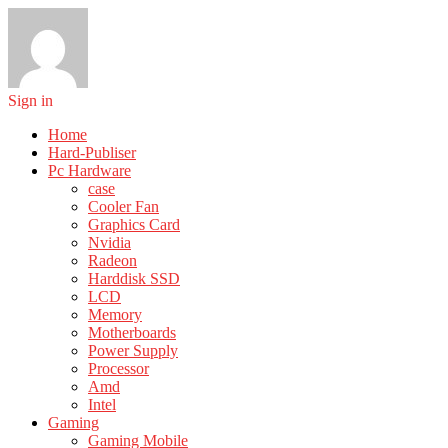
Sign in
Home
Hard-Publiser
Pc Hardware
case
Cooler Fan
Graphics Card
Nvidia
Radeon
Harddisk SSD
LCD
Memory
Motherboards
Power Supply
Processor
Amd
Intel
Gaming
Gaming Mobile