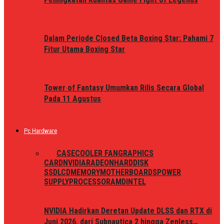
Dalam Periode Closed Beta Boxing Star: Pahami 7
Fitur Utama Boxing Star
Tower of Fantasy Umumkan Rilis Secara Global
Pada 11 Agustus
Pc Hardware
ALL
CASE
COOLER FAN
GRAPHICS
CARD
NVIDIA
RADEON
HARDDISK
SSD
LCD
MEMORY
MOTHERBOARDS
POWER
SUPPLY
PROCESSOR
AMD
INTEL
NVIDIA Hadirkan Deretan Update DLSS dan RTX di
Juni 2026, dari Subnautica 2 hingga Zenless…