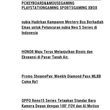
PC
KEYBOARD&&MOUSE
GAMING
PLAYSTATION
GAMING SPORTS
GAMING XBOX
nubia Hadirkan Kampanye Mystery Box Berhadiah
Emas untuk Peluncuran nubia Neo 5 Series di
Indonesia
HONOR Maju Terus Melanjutkan Bisnis dan
Ekspansi di Pasar Tanah Air.
Promo ShopeePay: Weekly Diamond Pass MLBB
Cuma Rp1
OPPO Reno15 Series Tetapkan Standar Baru
Kamera Depan dengan 100° FOV dan AI Motion