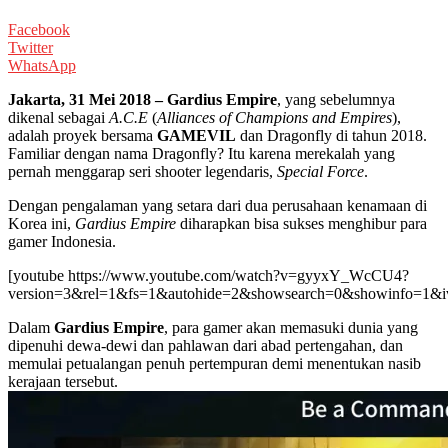
Facebook
Twitter
WhatsApp
Jakarta, 31 Mei 2018 – Gardius Empire
, yang sebelumnya
dikenal sebagai
A.C.E
(
Alliances of Champions and Empires
),
adalah proyek bersama
GAMEVIL
dan Dragonfly di tahun 2018.
Familiar dengan nama Dragonfly? Itu karena merekalah yang
pernah menggarap seri shooter legendaris,
Special Force
.
Dengan pengalaman yang setara dari dua perusahaan kenamaan di
Korea ini,
Gardius Empire
diharapkan bisa sukses menghibur para
gamer Indonesia.
[youtube https://www.youtube.com/watch?v=gyyxY_WcCU4?
version=3&rel=1&fs=1&autohide=2&showsearch=0&showinfo=1&iv
Dalam
Gardius Empire
, para gamer akan memasuki dunia yang
dipenuhi dewa-dewi dan pahlawan dari abad pertengahan, dan
memulai petualangan penuh pertempuran demi menentukan nasib
kerajaan tersebut.