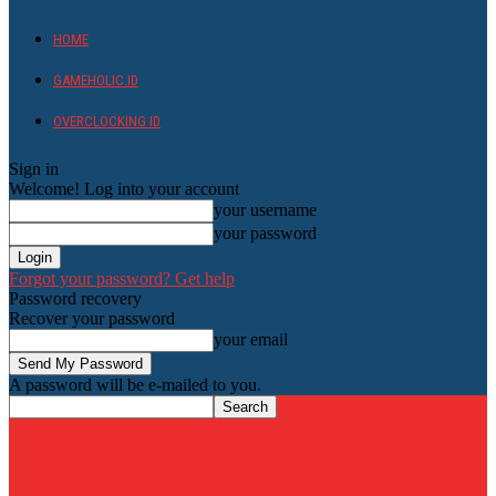
HOME
GAMEHOLIC.ID
OVERCLOCKING ID
Sign in
Welcome! Log into your account
your username
your password
Forgot your password? Get help
Password recovery
Recover your password
your email
A password will be e-mailed to you.
HardwareHolic.com