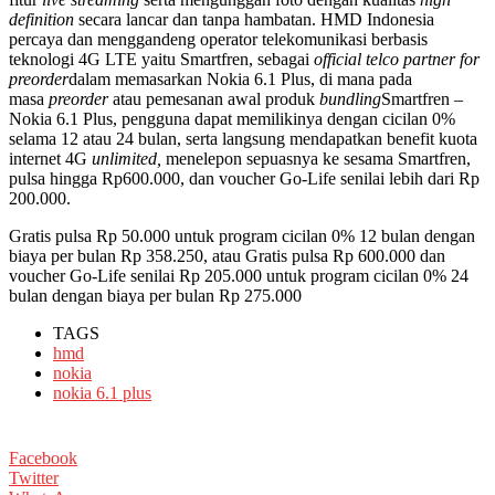
definition
secara lancar dan tanpa hambatan. HMD Indonesia
percaya dan menggandeng operator telekomunikasi berbasis
teknologi 4G LTE yaitu Smartfren, sebagai
official telco partner
for
preorder
dalam memasarkan Nokia 6.1 Plus, di mana pada
masa
preorder
atau pemesanan awal produk
bundling
Smartfren –
Nokia 6.1 Plus, pengguna dapat memilikinya dengan cicilan 0%
selama 12 atau 24 bulan, serta langsung mendapatkan benefit kuota
internet 4G
unlimited,
menelepon sepuasnya ke sesama Smartfren,
pulsa hingga Rp600.000, dan voucher Go-Life senilai lebih dari Rp
200.000.
Gratis pulsa Rp 50.000 untuk program cicilan 0% 12 bulan dengan
biaya per bulan Rp 358.250, atau Gratis pulsa Rp 600.000 dan
voucher Go-Life senilai Rp 205.000 untuk program cicilan 0% 24
bulan dengan biaya per bulan Rp 275.000
TAGS
hmd
nokia
nokia 6.1 plus
Facebook
Twitter