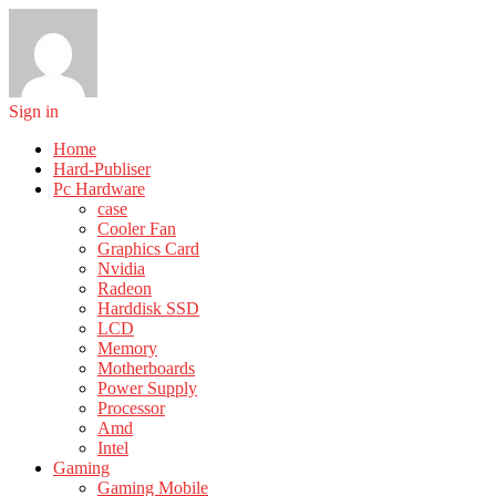
Sign in
Home
Hard-Publiser
Pc Hardware
case
Cooler Fan
Graphics Card
Nvidia
Radeon
Harddisk SSD
LCD
Memory
Motherboards
Power Supply
Processor
Amd
Intel
Gaming
Gaming Mobile