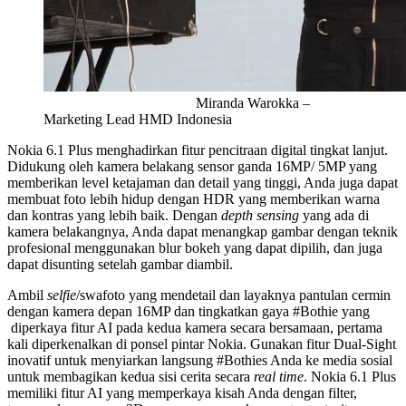
Miranda Warokka –
Marketing Lead HMD Indonesia
Nokia 6.1 Plus menghadirkan fitur pencitraan digital tingkat lanjut.
Didukung oleh kamera belakang sensor ganda 16MP/ 5MP yang
memberikan level ketajaman dan detail yang tinggi, Anda juga dapat
membuat foto lebih hidup dengan HDR yang memberikan warna
dan kontras yang lebih baik. Dengan
depth sensing
yang ada di
kamera belakangnya, Anda dapat menangkap gambar dengan teknik
profesional menggunakan blur bokeh yang dapat dipilih, dan juga
dapat disunting setelah gambar diambil.
Ambil
selfie
/swafoto yang mendetail dan layaknya pantulan cermin
dengan kamera depan 16MP dan tingkatkan gaya #Bothie yang
diperkaya fitur AI pada kedua kamera secara bersamaan, pertama
kali diperkenalkan di ponsel pintar Nokia. Gunakan fitur Dual-Sight
inovatif untuk menyiarkan langsung #Bothies Anda ke media sosial
untuk membagikan kedua sisi cerita secara
real time
. Nokia 6.1 Plus
memiliki fitur AI yang memperkaya kisah Anda dengan filter,