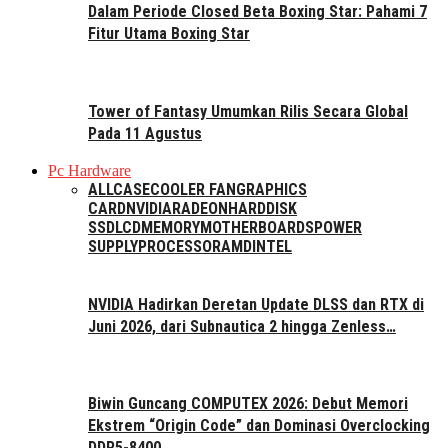
Dalam Periode Closed Beta Boxing Star: Pahami 7
Fitur Utama Boxing Star
Tower of Fantasy Umumkan Rilis Secara Global
Pada 11 Agustus
Pc Hardware
ALL
CASE
COOLER FAN
GRAPHICS
CARD
NVIDIA
RADEON
HARDDISK
SSD
LCD
MEMORY
MOTHERBOARDS
POWER
SUPPLY
PROCESSOR
AMD
INTEL
NVIDIA Hadirkan Deretan Update DLSS dan RTX di
Juni 2026, dari Subnautica 2 hingga Zenless…
Biwin Guncang COMPUTEX 2026: Debut Memori
Ekstrem “Origin Code” dan Dominasi Overclocking
DDR5-8400