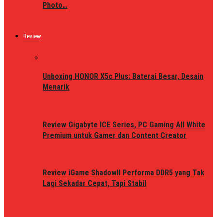
Photo…
Review
Unboxing HONOR X5c Plus: Baterai Besar, Desain
Menarik
Review Gigabyte ICE Series, PC Gaming All White
Premium untuk Gamer dan Content Creator
Review iGame ShadowII Performa DDR5 yang Tak
Lagi Sekadar Cepat, Tapi Stabil