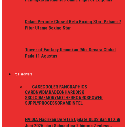
Dalam Periode Closed Beta Boxing Star: Pahami 7
Fitur Utama Boxing Star
Tower of Fantasy Umumkan Rilis Secara Global
Pada 11 Agustus
Pc Hardware
ALL
CASE
COOLER FAN
GRAPHICS
CARD
NVIDIA
RADEON
HARDDISK
SSD
LCD
MEMORY
MOTHERBOARDS
POWER
SUPPLY
PROCESSOR
AMD
INTEL
NVIDIA Hadirkan Deretan Update DLSS dan RTX di
Juni 2026, dari Subnautica 2 hingga Zenless…