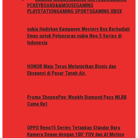
PC
KEYBOARD&&MOUSE
GAMING
PLAYSTATION
GAMING SPORTS
GAMING XBOX
nubia Hadirkan Kampanye Mystery Box Berhadiah
Emas untuk Peluncuran nubia Neo 5 Series di
Indonesia
HONOR Maju Terus Melanjutkan Bisnis dan
Ekspansi di Pasar Tanah Air.
Promo ShopeePay: Weekly Diamond Pass MLBB
Cuma Rp1
OPPO Reno15 Series Tetapkan Standar Baru
Kamera Depan dengan 100° FOV dan AI Motion