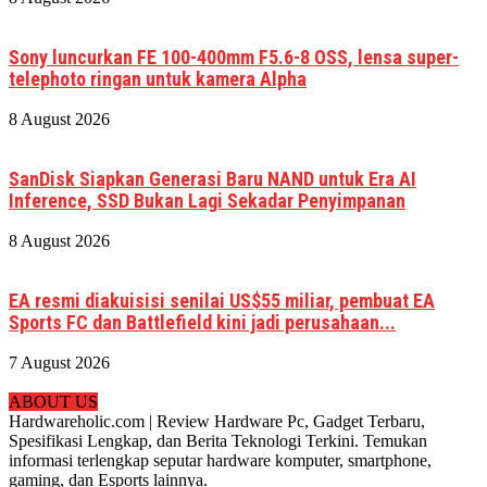
Sony luncurkan FE 100-400mm F5.6-8 OSS, lensa super-
telephoto ringan untuk kamera Alpha
8 August 2026
SanDisk Siapkan Generasi Baru NAND untuk Era AI
Inference, SSD Bukan Lagi Sekadar Penyimpanan
8 August 2026
EA resmi diakuisisi senilai US$55 miliar, pembuat EA
Sports FC dan Battlefield kini jadi perusahaan...
7 August 2026
ABOUT US
Hardwareholic.com | Review Hardware Pc, Gadget Terbaru,
Spesifikasi Lengkap, dan Berita Teknologi Terkini. Temukan
informasi terlengkap seputar hardware komputer, smartphone,
gaming, dan Esports lainnya.