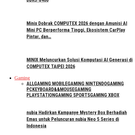
Minix Dobrak COMPUTEX 2026 dengan Amunisi AI
Mini PC Berperforma Tinggi, Ekosistem CarPlay
Pintar, dan…
MINIX Meluncurkan Solusi Komputasi AI Generasi di
COMPUTEX TAIPEI 2026
Gaming
ALL
GAMING MOBILE
GAMING NINTENDO
GAMING
PC
KEYBOARD&&MOUSE
GAMING
PLAYSTATION
GAMING SPORTS
GAMING XBOX
nubia Hadirkan Kampanye Mystery Box Berhadiah
Emas untuk Peluncuran nubia Neo 5 Series di
Indonesia