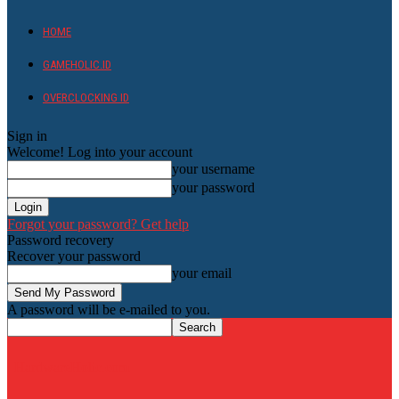
HOME
GAMEHOLIC.ID
OVERCLOCKING ID
Sign in
Welcome! Log into your account
your username
your password
Forgot your password? Get help
Password recovery
Recover your password
your email
A password will be e-mailed to you.
HardwareHolic.com