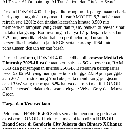
AI Eraser, AI Outpainting, AI Translation, dan Circle to Search.
Desain HONOR 400 Lite juga dirancang untuk penggunaan sehari-
hari yang tangguh dan nyaman. Layar AMOLED 6,7 inci dengan
refresh rate 120Hz dan tingkat kecerahan hingga 3.500 nits
memberikan tampilan yang cerah dan tajam, bahkan di bawah sinar
matahari langsung. Bodinya ringan hanya 171g dengan ketebalan
7,29mm, memiliki tekstur halus seperti beludru, dan sudah
bersertifikasi ketahanan jatuh SGS serta teknologi IP64 untuk
penggunaan dengan tangan basah.
Dari sisi performa, HONOR 400 Lite dibekali prosesor
MediaTek
Dimensity 7025-Ultra
dengan konektivitas 5G super cepat, RAM
8GB dan penyimpanan internal 256GB. Baterainya berkapasitas
besar 5230mAh yang mampu bertahan hingga 22,89 jam panggilan
atau 20,71 jam streaming YouTube, serta mendukung pengisian
cepat 35W yang mencapai 52% hanya dalam 30 menit. HONOR
400 Lite tersedia dalam dua warna elegan: Velvet Grey dan Marrs
Green.
Harga dan Ketersediaan
Peluncuran HONOR 400 Series semakin mendorong perluasan
ekosistem HONOR di Indonesia melalui kehadiran
HONOR
Brand Store di Gandaria City Jakarta dan Bintaro XChange