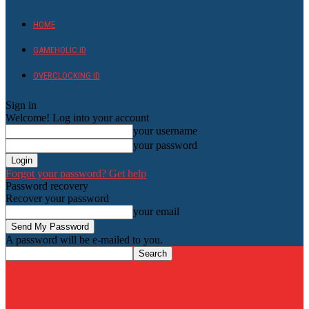
HOME
GAMEHOLIC.ID
OVERCLOCKING ID
Sign in
Welcome! Log into your account
your username
your password
Forgot your password? Get help
Password recovery
Recover your password
your email
A password will be e-mailed to you.
HardwareHolic.com