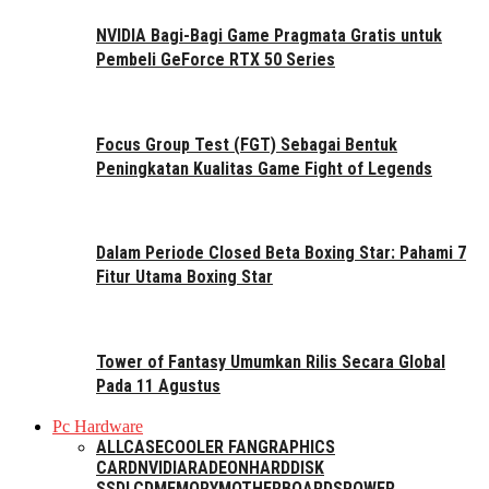
NVIDIA Bagi-Bagi Game Pragmata Gratis untuk
Pembeli GeForce RTX 50 Series
Focus Group Test (FGT) Sebagai Bentuk
Peningkatan Kualitas Game Fight of Legends
Dalam Periode Closed Beta Boxing Star: Pahami 7
Fitur Utama Boxing Star
Tower of Fantasy Umumkan Rilis Secara Global
Pada 11 Agustus
Pc Hardware
ALL
CASE
COOLER FAN
GRAPHICS
CARD
NVIDIA
RADEON
HARDDISK
SSD
LCD
MEMORY
MOTHERBOARDS
POWER