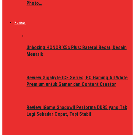
Photo…
Review
Unboxing HONOR X5c Plus: Baterai Besar, Desain
Menarik
Review Gigabyte ICE Series, PC Gaming All White
Premium untuk Gamer dan Content Creator
Review iGame ShadowII Performa DDR5 yang Tak
Lagi Sekadar Cepat, Tapi Stabil