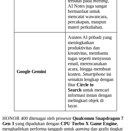
terbatas pada
meeting
,
AI Notes juga sangat
bermanfaat untuk
mencatat wawancara,
percakapan, maupun
materi perkuliahan.
Asisten AI pribadi yang
meningkatkan
produktivitas dan
kreativitas, membantu
tugas seperti menyusun
email, merencanakan
acara, hingga membuat
Google Gemini
konten.
Smartphone
ini
semakin lengkap dengan
fitur
Circle to
Search
untuk mencari
informasi instan dengan
melingkari objek di
layar.
HONOR 400 ditenagai oleh prosesor
Qualcomm Snapdragon 7
Gen 3
yang dipadukan dengan
CPU Turbo X Game Engine
,
menghadirkan performa tangguh untuk
gaming
dan grafis tingkat