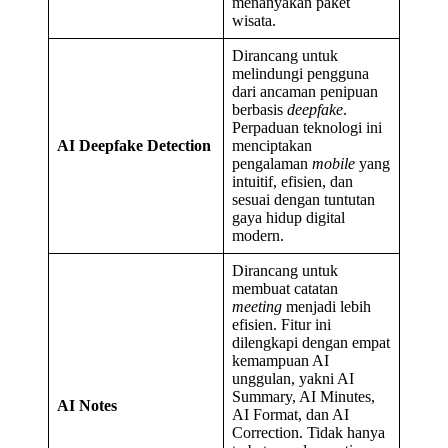
menanyakan paket
wisata.
Dirancang untuk
melindungi pengguna
dari ancaman penipuan
berbasis
deepfake
.
Perpaduan teknologi ini
AI Deepfake Detection
menciptakan
pengalaman
mobile
yang
intuitif, efisien, dan
sesuai dengan tuntutan
gaya hidup digital
modern.
Dirancang untuk
membuat catatan
meeting
menjadi lebih
efisien. Fitur ini
dilengkapi dengan empat
kemampuan AI
unggulan, yakni AI
Summary, AI Minutes,
AI Notes
AI Format, dan AI
Correction. Tidak hanya