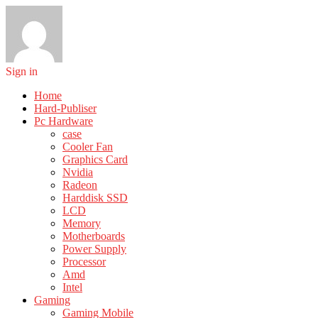
Sign in
Home
Hard-Publiser
Pc Hardware
case
Cooler Fan
Graphics Card
Nvidia
Radeon
Harddisk SSD
LCD
Memory
Motherboards
Power Supply
Processor
Amd
Intel
Gaming
Gaming Mobile