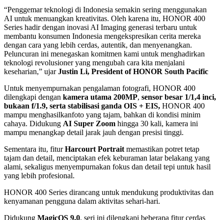
“Penggemar teknologi di Indonesia semakin sering menggunakan
AI untuk menuangkan kreativitas. Oleh karena itu, HONOR 400
Series hadir dengan inovasi AI Imaging generasi terbaru untuk
membantu konsumen Indonesia mengekspresikan cerita mereka
dengan cara yang lebih cerdas, autentik, dan menyenangkan.
Peluncuran ini menegaskan komitmen kami untuk menghadirkan
teknologi revolusioner yang mengubah cara kita menjalani
keseharian,” ujar
Justin Li, President of HONOR South Pacific
Untuk menyempurnakan pengalaman fotografi, HONOR 400
dilengkapi dengan
kamera utama 200MP
,
sensor besar 1/1,4 inci,
bukaan f/1.9, serta stabilisasi ganda OIS + EIS,
HONOR 400
mampu menghasilkanfoto yang tajam, bahkan di kondisi minim
cahaya. Didukung
AI Super Zoom
hingga 30 kali, kamera ini
mampu menangkap detail jarak jauh dengan presisi tinggi.
Sementara itu, fitur
Harcourt Portrait
memastikan potret tetap
tajam dan detail, menciptakan efek keburaman latar belakang yang
alami, sekaligus menyempurnakan fokus dan detail tepi untuk hasil
yang lebih profesional.
HONOR 400 Series dirancang untuk mendukung produktivitas dan
kenyamanan pengguna dalam aktivitas sehari-hari.
Didukung
MagicOS 9.0
, seri ini dilengkapi beberapa fitur cerdas