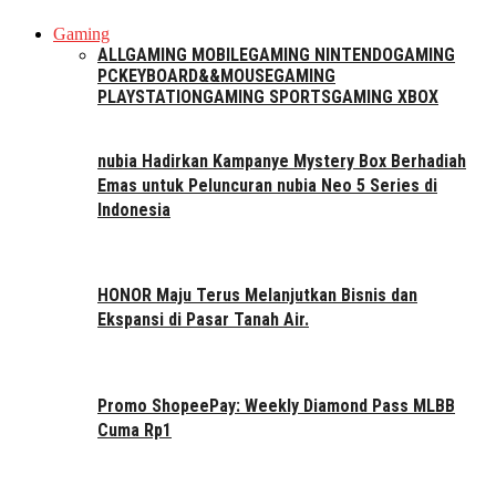
Gaming
ALL
GAMING MOBILE
GAMING NINTENDO
GAMING
PC
KEYBOARD&&MOUSE
GAMING
PLAYSTATION
GAMING SPORTS
GAMING XBOX
nubia Hadirkan Kampanye Mystery Box Berhadiah
Emas untuk Peluncuran nubia Neo 5 Series di
Indonesia
HONOR Maju Terus Melanjutkan Bisnis dan
Ekspansi di Pasar Tanah Air.
Promo ShopeePay: Weekly Diamond Pass MLBB
Cuma Rp1