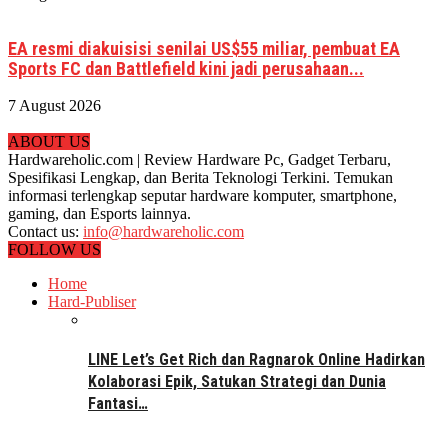
EA resmi diakuisisi senilai US$55 miliar, pembuat EA
Sports FC dan Battlefield kini jadi perusahaan...
7 August 2026
ABOUT US
Hardwareholic.com | Review Hardware Pc, Gadget Terbaru,
Spesifikasi Lengkap, dan Berita Teknologi Terkini. Temukan
informasi terlengkap seputar hardware komputer, smartphone,
gaming, dan Esports lainnya.
Contact us:
info@hardwareholic.com
FOLLOW US
Home
Hard-Publiser
LINE Let’s Get Rich dan Ragnarok Online Hadirkan
Kolaborasi Epik, Satukan Strategi dan Dunia
Fantasi…