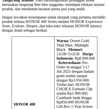
Tangerang Selatan.
Toko memungkinkan pelanggan untuk
merasakan langsung fitur-fitur unggulan, mendapat edukasi seputar
produk, dan menikmati layanan purna jual yang andal.
Jangan lewatkan kesempatan untuk menjadi yang pertama memiliki
produk terbaru HONOR 400 Series melalui HONOR Experience
Store, Erafone, Shopee, dan toko-toko rekanan HONOR lainnya
dengan detail sebagai berikut:
Warna:
Desert Gold,
Tidal Blue, Midnight
Black
Memori:
12GB+512GB
Harga
Indonesia:
Rp6.999.000
Ketersediaan:
Pre-
Order di tanggal 3-17
Juli 2025 dengan hadiah
gratis senilai sampai
dengan Rp3.950.000.
Terdiri dari: HONOR
CHOICE Earbuds Clip
senilai Rp1.999.000,
Cashbank bank hingga
Rp850.000 HONOR
HONOR 400
Gift Box 1-Year Screen