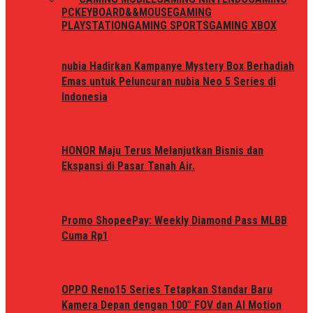
PC
KEYBOARD&&MOUSE
GAMING
PLAYSTATION
GAMING SPORTS
GAMING XBOX
nubia Hadirkan Kampanye Mystery Box Berhadiah
Emas untuk Peluncuran nubia Neo 5 Series di
Indonesia
HONOR Maju Terus Melanjutkan Bisnis dan
Ekspansi di Pasar Tanah Air.
Promo ShopeePay: Weekly Diamond Pass MLBB
Cuma Rp1
OPPO Reno15 Series Tetapkan Standar Baru
Kamera Depan dengan 100° FOV dan AI Motion