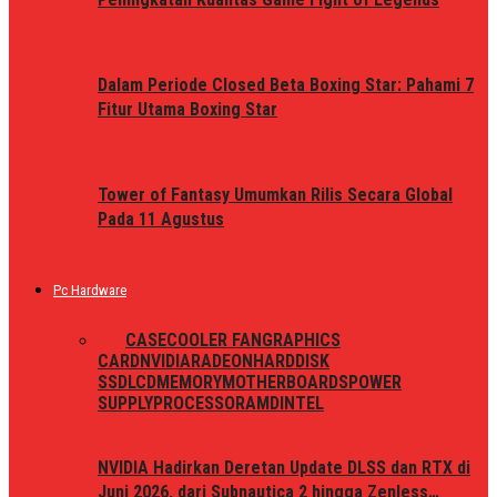
Dalam Periode Closed Beta Boxing Star: Pahami 7
Fitur Utama Boxing Star
Tower of Fantasy Umumkan Rilis Secara Global
Pada 11 Agustus
Pc Hardware
ALL
CASE
COOLER FAN
GRAPHICS
CARD
NVIDIA
RADEON
HARDDISK
SSD
LCD
MEMORY
MOTHERBOARDS
POWER
SUPPLY
PROCESSOR
AMD
INTEL
NVIDIA Hadirkan Deretan Update DLSS dan RTX di
Juni 2026, dari Subnautica 2 hingga Zenless…