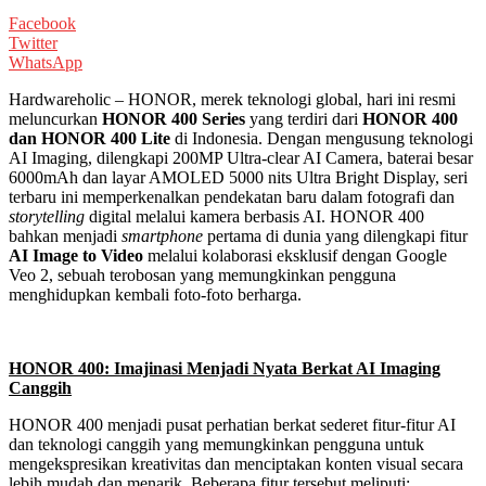
Facebook
Twitter
WhatsApp
Hardwareholic – HONOR, merek teknologi global, hari ini resmi
meluncurkan
HONOR 400 Series
yang terdiri dari
HONOR 400
dan HONOR 400 Lite
di Indonesia. Dengan mengusung teknologi
AI Imaging, dilengkapi 200MP Ultra-clear AI Camera, baterai besar
6000mAh dan layar AMOLED 5000 nits Ultra Bright Display, seri
terbaru ini memperkenalkan pendekatan baru dalam fotografi dan
storytelling
digital melalui kamera berbasis AI. HONOR 400
bahkan menjadi
smartphone
pertama di dunia yang dilengkapi fitur
AI Image to Video
melalui kolaborasi eksklusif dengan Google
Veo 2, sebuah terobosan yang memungkinkan pengguna
menghidupkan kembali foto-foto berharga.
HONOR 400: Imajinasi Menjadi Nyata Berkat AI Imaging
Canggih
HONOR 400 menjadi pusat perhatian berkat sederet fitur-fitur AI
dan teknologi canggih yang memungkinkan pengguna untuk
mengekspresikan kreativitas dan menciptakan konten visual secara
lebih mudah dan menarik. Beberapa fitur tersebut meliputi: