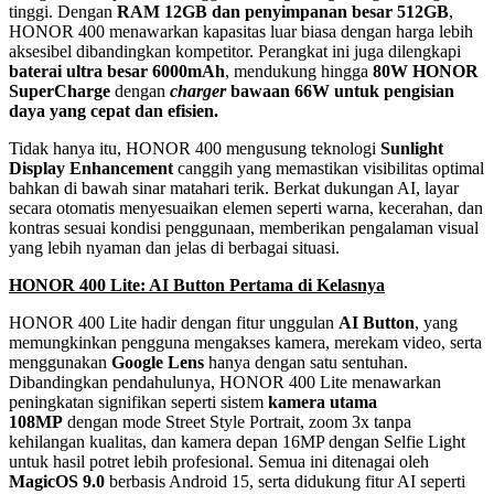
tinggi. Dengan
RAM 12GB dan penyimpanan besar 512GB
,
HONOR 400 menawarkan kapasitas luar biasa dengan harga lebih
aksesibel dibandingkan kompetitor. Perangkat ini juga dilengkapi
baterai ultra besar 6000mAh
, mendukung hingga
80W HONOR
SuperCharge
dengan
charger
bawaan 66W untuk pengisian
daya yang cepat dan efisien.
Tidak hanya itu, HONOR 400 mengusung teknologi
Sunlight
Display Enhancement
canggih yang memastikan visibilitas optimal
bahkan di bawah sinar matahari terik. Berkat dukungan AI, layar
secara otomatis menyesuaikan elemen seperti warna, kecerahan, dan
kontras sesuai kondisi penggunaan, memberikan pengalaman visual
yang lebih nyaman dan jelas di berbagai situasi.
HONOR 400 Lite: AI Button Pertama di Kelasnya
HONOR 400 Lite hadir dengan fitur unggulan
AI Button
, yang
memungkinkan pengguna mengakses kamera, merekam video, serta
menggunakan
Google Lens
hanya dengan satu sentuhan.
Dibandingkan pendahulunya, HONOR 400 Lite menawarkan
peningkatan signifikan seperti sistem
kamera utama
108MP
dengan mode Street Style Portrait, zoom 3x tanpa
kehilangan kualitas, dan kamera depan 16MP dengan Selfie Light
untuk hasil potret lebih profesional. Semua ini ditenagai oleh
MagicOS 9.0
berbasis Android 15, serta didukung fitur AI seperti