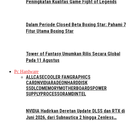
Peningkatan Kualitas Game Fight of Legends
Dalam Periode Closed Beta Boxing Star: Pahami 7
Fitur Utama Boxing Star
Tower of Fantasy Umumkan Rilis Secara Global
Pada 11 Agustus
Pc Hardware
ALL
CASE
COOLER FAN
GRAPHICS
CARD
NVIDIA
RADEON
HARDDISK
SSD
LCD
MEMORY
MOTHERBOARDS
POWER
SUPPLY
PROCESSOR
AMD
INTEL
NVIDIA Hadirkan Deretan Update DLSS dan RTX di
Juni 2026, dari Subnautica 2 hingga Zenless…