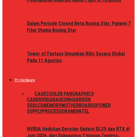
Dalam Periode Closed Beta Boxing Star: Pahami 7
Fitur Utama Boxing Star
Tower of Fantasy Umumkan Rilis Secara Global
Pada 11 Agustus
Pc Hardware
ALL
CASE
COOLER FAN
GRAPHICS
CARD
NVIDIA
RADEON
HARDDISK
SSD
LCD
MEMORY
MOTHERBOARDS
POWER
SUPPLY
PROCESSOR
AMD
INTEL
NVIDIA Hadirkan Deretan Update DLSS dan RTX di
Juni 2026, dari Subnautica 2 hingga Zenless…