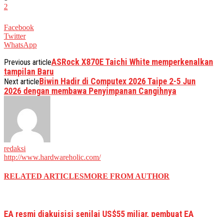
2
Facebook
Twitter
WhatsApp
ASRock X870E Taichi White memperkenalkan
Previous article
tampilan Baru
Biwin Hadir di Computex 2026 Taipe 2-5 Jun
Next article
2026 dengan membawa Penyimpanan Cangihnya
redaksi
http://www.hardwareholic.com/
RELATED ARTICLES
MORE FROM AUTHOR
EA resmi diakuisisi senilai US$55 miliar, pembuat EA