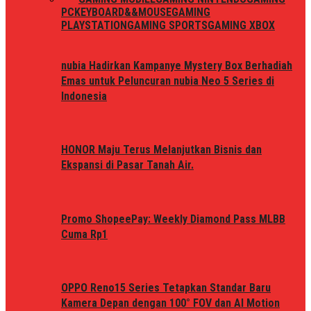
PC
KEYBOARD&&MOUSE
GAMING
PLAYSTATION
GAMING SPORTS
GAMING XBOX
nubia Hadirkan Kampanye Mystery Box Berhadiah
Emas untuk Peluncuran nubia Neo 5 Series di
Indonesia
HONOR Maju Terus Melanjutkan Bisnis dan
Ekspansi di Pasar Tanah Air.
Promo ShopeePay: Weekly Diamond Pass MLBB
Cuma Rp1
OPPO Reno15 Series Tetapkan Standar Baru
Kamera Depan dengan 100° FOV dan AI Motion