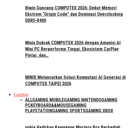
Biwin Guncang COMPUTEX 2026: Debut Memori
Ekstrem “Origin Code” dan Dominasi Overclocking
DDR5-8400
Minix Dobrak COMPUTEX 2026 dengan Amunisi AI
Mini PC Berperforma Tinggi, Ekosistem CarPlay
Pintar, dan…
MINIX Meluncurkan Solusi Komputasi AI Generasi di
COMPUTEX TAIPEI 2026
Gaming
ALL
GAMING MOBILE
GAMING NINTENDO
GAMING
PC
KEYBOARD&&MOUSE
GAMING
PLAYSTATION
GAMING SPORTS
GAMING XBOX
nubia Hadirkan Kampanye Mystery Box Berhadiah