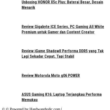
Unboxing HONOR X5c Plus: Baterai Besar, Desain
Menarik
Review Gigabyte ICE Series, PC Gaming All White
Premium untuk Gamer dan Content Creator
Review iGame ShadowII Performa DDR5 yang Tak
Lagi Sekadar Cepat, Tapi Stabil
Review Motorola Moto g06 POWER
ASUS Gaming K16: Laptop Terjangkau Performa
Memukau
© © Powered by Hardwareholic.com |