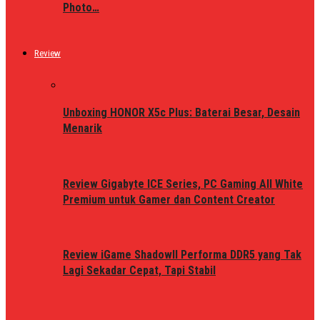
Photo…
Review
Unboxing HONOR X5c Plus: Baterai Besar, Desain
Menarik
Review Gigabyte ICE Series, PC Gaming All White
Premium untuk Gamer dan Content Creator
Review iGame ShadowII Performa DDR5 yang Tak
Lagi Sekadar Cepat, Tapi Stabil