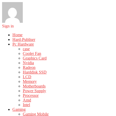
Sign in
Home
Hard-Publiser
Pc Hardware
case
Cooler Fan
Graphics Card
Nvidia
Radeon
Harddisk SSD
LCD
Memory
Motherboards
Power Supply
Processor
Amd
Intel
Gaming
Gaming Mobile