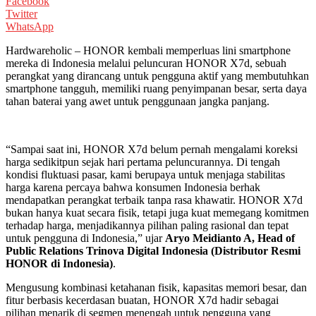
Facebook
Twitter
WhatsApp
Hardwareholic – HONOR kembali memperluas lini smartphone
mereka di Indonesia melalui peluncuran HONOR X7d, sebuah
perangkat yang dirancang untuk pengguna aktif yang membutuhkan
smartphone tangguh, memiliki ruang penyimpanan besar, serta daya
tahan baterai yang awet untuk penggunaan jangka panjang.
“Sampai saat ini, HONOR X7d belum pernah mengalami koreksi
harga sedikitpun sejak hari pertama peluncurannya. Di tengah
kondisi fluktuasi pasar, kami berupaya untuk menjaga stabilitas
harga karena percaya bahwa konsumen Indonesia berhak
mendapatkan perangkat terbaik tanpa rasa khawatir. HONOR X7d
bukan hanya kuat secara fisik, tetapi juga kuat memegang komitmen
terhadap harga, menjadikannya pilihan paling rasional dan tepat
untuk pengguna di Indonesia,” ujar
Aryo Meidianto A, Head of
Public Relations Trinova Digital Indonesia (Distributor Resmi
HONOR di Indonesia)
.
Mengusung kombinasi ketahanan fisik, kapasitas memori besar, dan
fitur berbasis kecerdasan buatan, HONOR X7d hadir sebagai
pilihan menarik di segmen menengah untuk pengguna yang