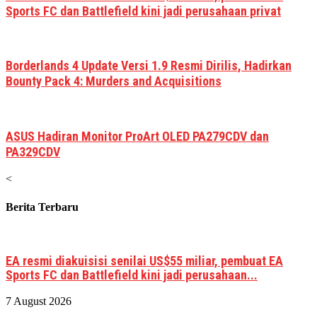
Sports FC dan Battlefield kini jadi perusahaan privat
Borderlands 4 Update Versi 1.9 Resmi Dirilis, Hadirkan
Bounty Pack 4: Murders and Acquisitions
ASUS Hadiran Monitor ProArt OLED PA279CDV dan
PA329CDV
<
Berita Terbaru
EA resmi diakuisisi senilai US$55 miliar, pembuat EA
Sports FC dan Battlefield kini jadi perusahaan...
7 August 2026