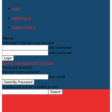
HOME
GAMEHOLIC.ID
OVERCLOCKING ID
Sign in
Welcome! Log into your account
your username
your password
Forgot your password? Get help
Password recovery
Recover your password
your email
A password will be e-mailed to you.
HardwareHolic.com