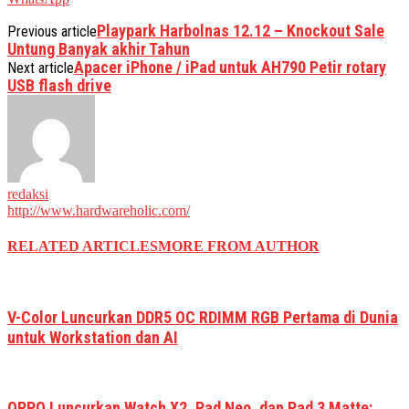
Playpark Harbolnas 12.12 – Knockout Sale
Previous article
Untung Banyak akhir Tahun
Apacer iPhone / iPad untuk AH790 Petir rotary
Next article
USB flash drive
redaksi
http://www.hardwareholic.com/
RELATED ARTICLES
MORE FROM AUTHOR
V-Color Luncurkan DDR5 OC RDIMM RGB Pertama di Dunia
untuk Workstation dan AI
OPPO Luncurkan Watch X2, Pad Neo, dan Pad 3 Matte: