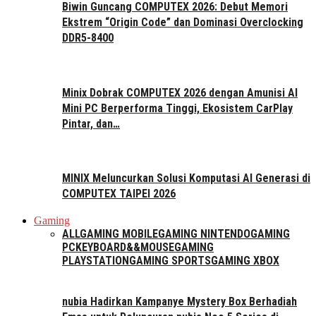
Biwin Guncang COMPUTEX 2026: Debut Memori
Ekstrem “Origin Code” dan Dominasi Overclocking
DDR5-8400
Minix Dobrak COMPUTEX 2026 dengan Amunisi AI
Mini PC Berperforma Tinggi, Ekosistem CarPlay
Pintar, dan…
MINIX Meluncurkan Solusi Komputasi AI Generasi di
COMPUTEX TAIPEI 2026
Gaming
ALL
GAMING MOBILE
GAMING NINTENDO
GAMING
PC
KEYBOARD&&MOUSE
GAMING
PLAYSTATION
GAMING SPORTS
GAMING XBOX
nubia Hadirkan Kampanye Mystery Box Berhadiah