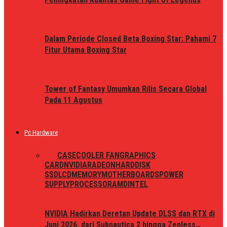
Dalam Periode Closed Beta Boxing Star: Pahami 7
Fitur Utama Boxing Star
Tower of Fantasy Umumkan Rilis Secara Global
Pada 11 Agustus
Pc Hardware
ALL
CASE
COOLER FAN
GRAPHICS
CARD
NVIDIA
RADEON
HARDDISK
SSD
LCD
MEMORY
MOTHERBOARDS
POWER
SUPPLY
PROCESSOR
AMD
INTEL
NVIDIA Hadirkan Deretan Update DLSS dan RTX di
Juni 2026, dari Subnautica 2 hingga Zenless…