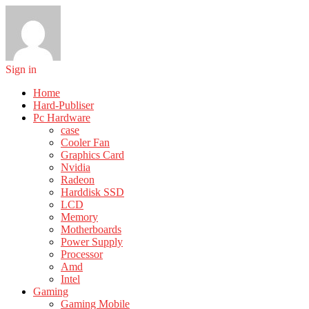
Sign in
Home
Hard-Publiser
Pc Hardware
case
Cooler Fan
Graphics Card
Nvidia
Radeon
Harddisk SSD
LCD
Memory
Motherboards
Power Supply
Processor
Amd
Intel
Gaming
Gaming Mobile