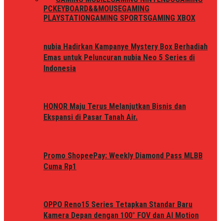
PC
KEYBOARD&&MOUSE
GAMING
PLAYSTATION
GAMING SPORTS
GAMING XBOX
nubia Hadirkan Kampanye Mystery Box Berhadiah
Emas untuk Peluncuran nubia Neo 5 Series di
Indonesia
HONOR Maju Terus Melanjutkan Bisnis dan
Ekspansi di Pasar Tanah Air.
Promo ShopeePay: Weekly Diamond Pass MLBB
Cuma Rp1
OPPO Reno15 Series Tetapkan Standar Baru
Kamera Depan dengan 100° FOV dan AI Motion