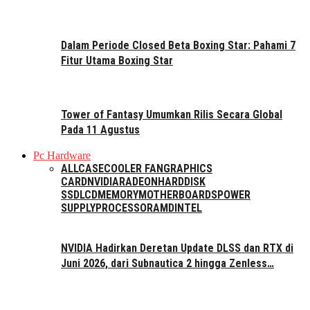
Dalam Periode Closed Beta Boxing Star: Pahami 7
Fitur Utama Boxing Star
Tower of Fantasy Umumkan Rilis Secara Global
Pada 11 Agustus
Pc Hardware
ALL
CASE
COOLER FAN
GRAPHICS
CARD
NVIDIA
RADEON
HARDDISK
SSD
LCD
MEMORY
MOTHERBOARDS
POWER
SUPPLY
PROCESSOR
AMD
INTEL
NVIDIA Hadirkan Deretan Update DLSS dan RTX di
Juni 2026, dari Subnautica 2 hingga Zenless…