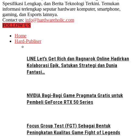
Spesifikasi Lengkap, dan Berita Teknologi Terkini. Temukan
informasi terlengkap seputar hardware komputer, smartphone,
gaming, dan Esports lainnya.
Contact us:
info@hardwareholic.com
FOLLOW US
Home
Hard-Publiser
LINE Let’s Get Rich dan Ragnarok Online Hadirkan
Kolaborasi Epik, Satukan Strategi dan Dunia
Fantasi…
NVIDIA Bagi-Bagi Game Pragmata Gratis untuk
Pembeli GeForce RTX 50 Series
Focus Group Test (FGT) Sebagai Bentuk
Peningkatan Kualitas Game Fight of Legends