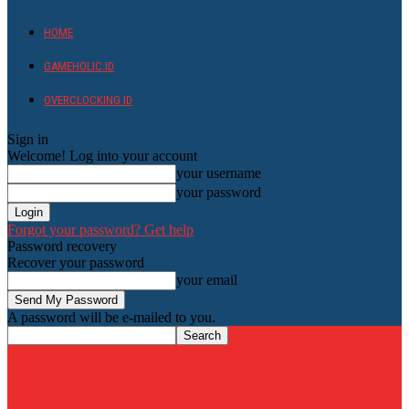
HOME
GAMEHOLIC.ID
OVERCLOCKING ID
Sign in
Welcome! Log into your account
your username
your password
Forgot your password? Get help
Password recovery
Recover your password
your email
A password will be e-mailed to you.
HardwareHolic.com