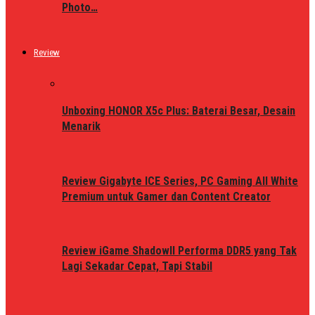
Photo…
Review
Unboxing HONOR X5c Plus: Baterai Besar, Desain
Menarik
Review Gigabyte ICE Series, PC Gaming All White
Premium untuk Gamer dan Content Creator
Review iGame ShadowII Performa DDR5 yang Tak
Lagi Sekadar Cepat, Tapi Stabil