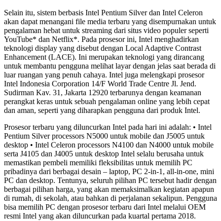
Selain itu, sistem berbasis Intel Pentium Silver dan Intel Celeron
akan dapat menangani file media terbaru yang disempurnakan untuk
pengalaman hebat untuk streaming dari situs video populer seperti
YouTube* dan Netflix*. Pada prosesor ini, Intel menghadirkan
teknologi display yang disebut dengan Local Adaptive Contrast
Enhancement (LACE). Ini merupakan teknologi yang dirancang
untuk membantu pengguna melihat layar dengan jelas saat berada di
luar ruangan yang penuh cahaya. Intel juga melengkapi prosesor
Intel Indonesia Corporation 14/F World Trade Centre Jl. Jend.
Sudirman Kav. 31, Jakarta 12920 terbarunya dengan keamanan
perangkat keras untuk sebuah pengalaman online yang lebih cepat
dan aman, seperti yang diharapkan pengguna dari produk Intel.
Prosesor terbaru yang diluncurkan Intel pada hari ini adalah: • Intel
Pentium Silver processors N5000 untuk mobile dan J5005 untuk
desktop • Intel Celeron processors N4100 dan N4000 untuk mobile
serta J4105 dan J4005 untuk desktop Intel selalu berusaha untuk
memastikan pembeli memiliki fleksibilitas untuk memilih PC
pribadinya dari berbagai desain – laptop, PC 2-in-1, all-in-one, mini
PC dan desktop. Tentunya, seluruh pilihan PC tersebut hadir dengan
berbagai pilihan harga, yang akan memaksimalkan kegiatan apapun
di rumah, di sekolah, atau bahkan di perjalanan sekalipun. Pengguna
bisa memilih PC dengan prosesor terbaru dari Intel melalui OEM
resmi Intel yang akan diluncurkan pada kuartal pertama 2018.