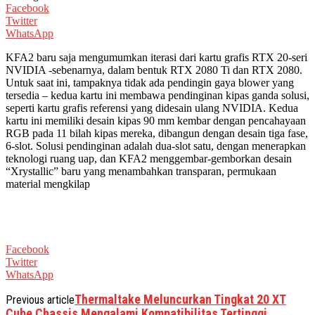
Facebook
Twitter
WhatsApp
KFA2 baru saja mengumumkan iterasi dari kartu grafis RTX 20-seri
NVIDIA -sebenarnya, dalam bentuk RTX 2080 Ti dan RTX 2080.
Untuk saat ini, tampaknya tidak ada pendingin gaya blower yang
tersedia – kedua kartu ini membawa pendinginan kipas ganda solusi,
seperti kartu grafis referensi yang didesain ulang NVIDIA. Kedua
kartu ini memiliki desain kipas 90 mm kembar dengan pencahayaan
RGB pada 11 bilah kipas mereka, dibangun dengan desain tiga fase,
6-slot. Solusi pendinginan adalah dua-slot satu, dengan menerapkan
teknologi ruang uap, dan KFA2 menggembar-gemborkan desain
“Xrystallic” baru yang menambahkan transparan, permukaan
material mengkilap
Facebook
Twitter
WhatsApp
Thermaltake Meluncurkan Tingkat 20 XT
Previous article
Cube Chassis Mengalami Kompatibilitas Tertinggi