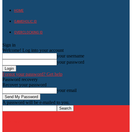
HOME
GAMEHOLIC.ID
OVERCLOCKING ID
Sign in
Welcome! Log into your account
your username
your password
Forgot your password? Get help
Password recovery
Recover your password
your email
A password will be e-mailed to you.
HardwareHolic.com