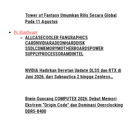
Tower of Fantasy Umumkan Rilis Secara Global
Pada 11 Agustus
Pc Hardware
ALL
CASE
COOLER FAN
GRAPHICS
CARD
NVIDIA
RADEON
HARDDISK
SSD
LCD
MEMORY
MOTHERBOARDS
POWER
SUPPLY
PROCESSOR
AMD
INTEL
NVIDIA Hadirkan Deretan Update DLSS dan RTX di
Juni 2026, dari Subnautica 2 hingga Zenless…
Biwin Guncang COMPUTEX 2026: Debut Memori
Ekstrem “Origin Code” dan Dominasi Overclocking
DDR5-8400