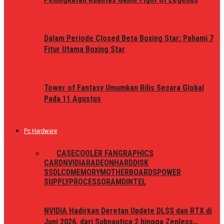
Dalam Periode Closed Beta Boxing Star: Pahami 7
Fitur Utama Boxing Star
Tower of Fantasy Umumkan Rilis Secara Global
Pada 11 Agustus
Pc Hardware
ALL
CASE
COOLER FAN
GRAPHICS
CARD
NVIDIA
RADEON
HARDDISK
SSD
LCD
MEMORY
MOTHERBOARDS
POWER
SUPPLY
PROCESSOR
AMD
INTEL
NVIDIA Hadirkan Deretan Update DLSS dan RTX di
Juni 2026, dari Subnautica 2 hingga Zenless…