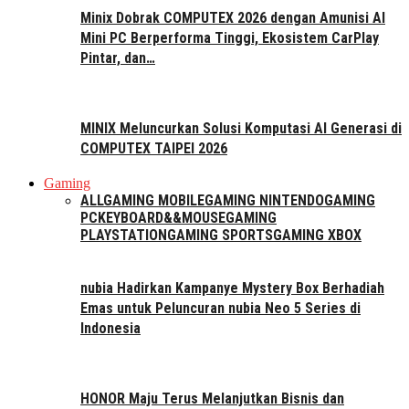
Minix Dobrak COMPUTEX 2026 dengan Amunisi AI
Mini PC Berperforma Tinggi, Ekosistem CarPlay
Pintar, dan…
MINIX Meluncurkan Solusi Komputasi AI Generasi di
COMPUTEX TAIPEI 2026
Gaming
ALL
GAMING MOBILE
GAMING NINTENDO
GAMING
PC
KEYBOARD&&MOUSE
GAMING
PLAYSTATION
GAMING SPORTS
GAMING XBOX
nubia Hadirkan Kampanye Mystery Box Berhadiah
Emas untuk Peluncuran nubia Neo 5 Series di
Indonesia
HONOR Maju Terus Melanjutkan Bisnis dan