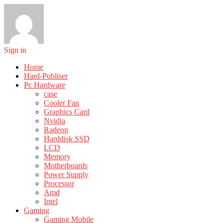
Sign in
Home
Hard-Publiser
Pc Hardware
case
Cooler Fan
Graphics Card
Nvidia
Radeon
Harddisk SSD
LCD
Memory
Motherboards
Power Supply
Processor
Amd
Intel
Gaming
Gaming Mobile