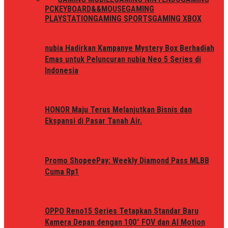
PC
KEYBOARD&&MOUSE
GAMING
PLAYSTATION
GAMING SPORTS
GAMING XBOX
nubia Hadirkan Kampanye Mystery Box Berhadiah
Emas untuk Peluncuran nubia Neo 5 Series di
Indonesia
HONOR Maju Terus Melanjutkan Bisnis dan
Ekspansi di Pasar Tanah Air.
Promo ShopeePay: Weekly Diamond Pass MLBB
Cuma Rp1
OPPO Reno15 Series Tetapkan Standar Baru
Kamera Depan dengan 100° FOV dan AI Motion