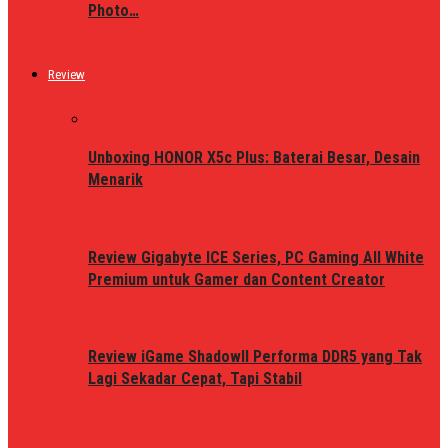
Photo…
Review
Unboxing HONOR X5c Plus: Baterai Besar, Desain
Menarik
Review Gigabyte ICE Series, PC Gaming All White
Premium untuk Gamer dan Content Creator
Review iGame ShadowII Performa DDR5 yang Tak
Lagi Sekadar Cepat, Tapi Stabil