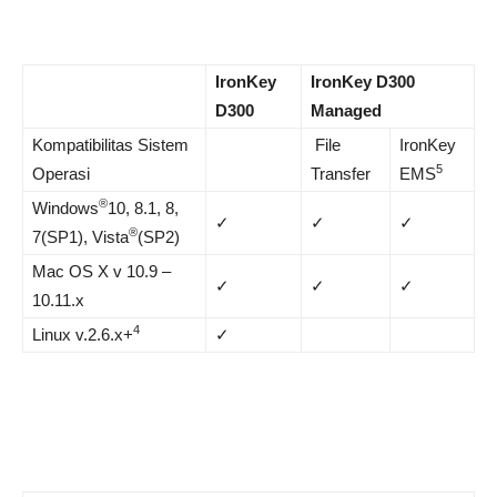
IronKey
IronKey D300
D300
Managed
Kompatibilitas Sistem
File
IronKey
5
Operasi
Transfer
EMS
®
Windows
10, 8.1, 8,
✓
✓
✓
®
7(SP1), Vista
(SP2)
Mac OS X v 10.9 –
✓
✓
✓
10.11.x
4
Linux v.2.6.x+
✓