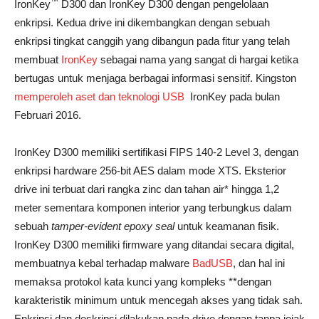
™
IronKey
D300 dan IronKey D300 dengan pengelolaan
enkripsi. Kedua drive ini dikembangkan dengan sebuah
enkripsi tingkat canggih yang dibangun pada fitur yang telah
membuat
IronKey
sebagai nama yang sangat di hargai ketika
bertugas untuk menjaga berbagai informasi sensitif. Kingston
memperoleh aset dan teknologi USB
IronKey pada bulan
Februari 2016.
IronKey D300 memiliki sertifikasi FIPS 140-2 Level 3, dengan
enkripsi hardware 256-bit AES dalam mode XTS. Eksterior
drive ini terbuat dari rangka zinc dan tahan air* hingga 1,2
meter sementara komponen interior yang terbungkus dalam
sebuah
tamper-evident epoxy seal
untuk keamanan fisik.
IronKey D300 memiliki firmware yang ditandai secara digital,
membuatnya kebal terhadap malware
BadUSB
, dan hal ini
memaksa protokol kata kunci yang kompleks **dengan
karakteristik minimum untuk mencegah akses yang tidak sah.
Enkripsi dan deskripsi dilakukan pada drive dengan tanpa jejak