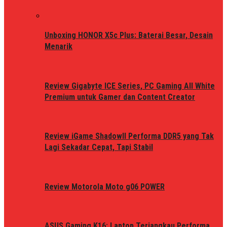
Unboxing HONOR X5c Plus: Baterai Besar, Desain
Menarik
Review Gigabyte ICE Series, PC Gaming All White
Premium untuk Gamer dan Content Creator
Review iGame ShadowII Performa DDR5 yang Tak
Lagi Sekadar Cepat, Tapi Stabil
Review Motorola Moto g06 POWER
ASUS Gaming K16: Laptop Terjangkau Performa