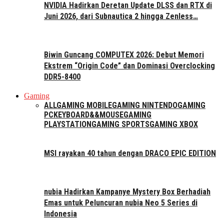
NVIDIA Hadirkan Deretan Update DLSS dan RTX di
Juni 2026, dari Subnautica 2 hingga Zenless…
Biwin Guncang COMPUTEX 2026: Debut Memori
Ekstrem “Origin Code” dan Dominasi Overclocking
DDR5-8400
Gaming
ALL
GAMING MOBILE
GAMING NINTENDO
GAMING
PC
KEYBOARD&&MOUSE
GAMING
PLAYSTATION
GAMING SPORTS
GAMING XBOX
MSI rayakan 40 tahun dengan DRACO EPIC EDITION
nubia Hadirkan Kampanye Mystery Box Berhadiah
Emas untuk Peluncuran nubia Neo 5 Series di
Indonesia