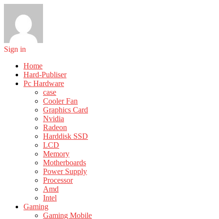
Sign in
Home
Hard-Publiser
Pc Hardware
case
Cooler Fan
Graphics Card
Nvidia
Radeon
Harddisk SSD
LCD
Memory
Motherboards
Power Supply
Processor
Amd
Intel
Gaming
Gaming Mobile