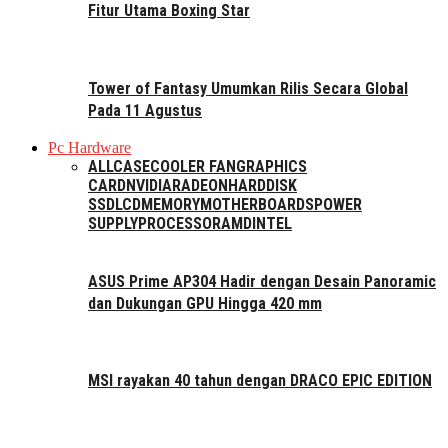
Fitur Utama Boxing Star
Tower of Fantasy Umumkan Rilis Secara Global
Pada 11 Agustus
Pc Hardware
ALL
CASE
COOLER FAN
GRAPHICS
CARD
NVIDIA
RADEON
HARDDISK
SSD
LCD
MEMORY
MOTHERBOARDS
POWER
SUPPLY
PROCESSOR
AMD
INTEL
ASUS Prime AP304 Hadir dengan Desain Panoramic
dan Dukungan GPU Hingga 420 mm
MSI rayakan 40 tahun dengan DRACO EPIC EDITION