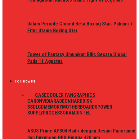
Dalam Periode Closed Beta Boxing Star: Pahami 7
Fitur Utama Boxing Star
Tower of Fantasy Umumkan Rilis Secara Global
Pada 11 Agustus
Pc Hardware
ALL
CASE
COOLER FAN
GRAPHICS
CARD
NVIDIA
RADEON
HARDDISK
SSD
LCD
MEMORY
MOTHERBOARDS
POWER
SUPPLY
PROCESSOR
AMD
INTEL
ASUS Prime AP304 Hadir dengan Desain Panoramic
dan Dukungan GPU Hingga 420 mm