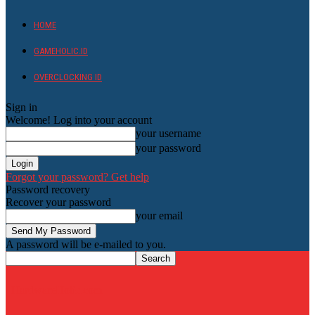
HOME
GAMEHOLIC.ID
OVERCLOCKING ID
Sign in
Welcome! Log into your account
your username
your password
Forgot your password? Get help
Password recovery
Recover your password
your email
A password will be e-mailed to you.
HardwareHolic.com