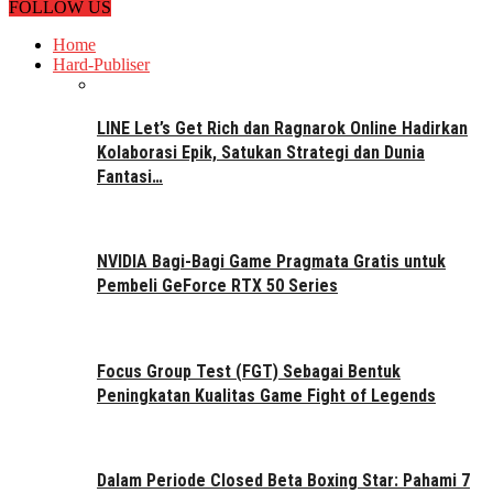
FOLLOW US
Home
Hard-Publiser
LINE Let’s Get Rich dan Ragnarok Online Hadirkan
Kolaborasi Epik, Satukan Strategi dan Dunia
Fantasi…
NVIDIA Bagi-Bagi Game Pragmata Gratis untuk
Pembeli GeForce RTX 50 Series
Focus Group Test (FGT) Sebagai Bentuk
Peningkatan Kualitas Game Fight of Legends
Dalam Periode Closed Beta Boxing Star: Pahami 7