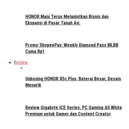
HONOR Maju Terus Melanjutkan Bisnis dan
Ekspansi di Pasar Tanah Air.
Promo ShopeePay: Weekly Diamond Pass MLBB
Cuma Rp1
Review
Unboxing HONOR X5c Plus: Baterai Besar, Desain
Menarik
Review Gigabyte ICE Series, PC Gaming All White
Premium untuk Gamer dan Content Creator