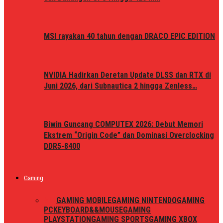
MSI rayakan 40 tahun dengan DRACO EPIC EDITION
NVIDIA Hadirkan Deretan Update DLSS dan RTX di
Juni 2026, dari Subnautica 2 hingga Zenless…
Biwin Guncang COMPUTEX 2026: Debut Memori
Ekstrem “Origin Code” dan Dominasi Overclocking
DDR5-8400
Gaming
ALL
GAMING MOBILE
GAMING NINTENDO
GAMING
PC
KEYBOARD&&MOUSE
GAMING
PLAYSTATION
GAMING SPORTS
GAMING XBOX