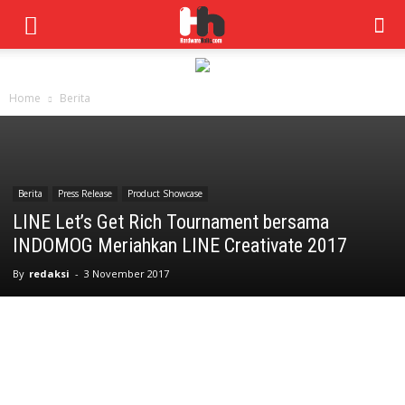
Home
Berita
Berita
Press Release
Product Showcase
LINE Let’s Get Rich Tournament bersama
INDOMOG Meriahkan LINE Creativate 2017
By
redaksi
-
3 November 2017