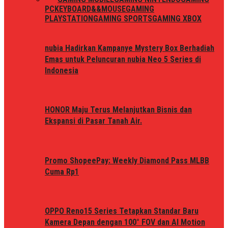
PC
KEYBOARD&&MOUSE
GAMING
PLAYSTATION
GAMING SPORTS
GAMING XBOX
nubia Hadirkan Kampanye Mystery Box Berhadiah
Emas untuk Peluncuran nubia Neo 5 Series di
Indonesia
HONOR Maju Terus Melanjutkan Bisnis dan
Ekspansi di Pasar Tanah Air.
Promo ShopeePay: Weekly Diamond Pass MLBB
Cuma Rp1
OPPO Reno15 Series Tetapkan Standar Baru
Kamera Depan dengan 100° FOV dan AI Motion