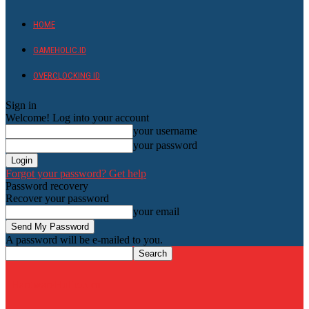
HOME
GAMEHOLIC.ID
OVERCLOCKING ID
Sign in
Welcome! Log into your account
your username
your password
Forgot your password? Get help
Password recovery
Recover your password
your email
A password will be e-mailed to you.
HardwareHolic.com