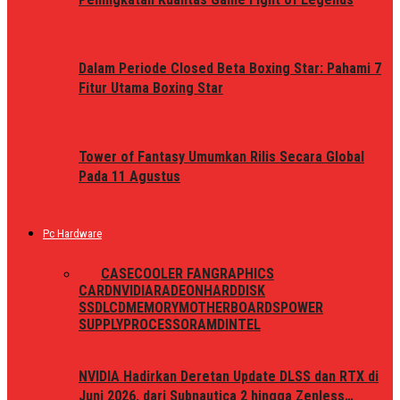
Dalam Periode Closed Beta Boxing Star: Pahami 7
Fitur Utama Boxing Star
Tower of Fantasy Umumkan Rilis Secara Global
Pada 11 Agustus
Pc Hardware
ALL
CASE
COOLER FAN
GRAPHICS
CARD
NVIDIA
RADEON
HARDDISK
SSD
LCD
MEMORY
MOTHERBOARDS
POWER
SUPPLY
PROCESSOR
AMD
INTEL
NVIDIA Hadirkan Deretan Update DLSS dan RTX di
Juni 2026, dari Subnautica 2 hingga Zenless…