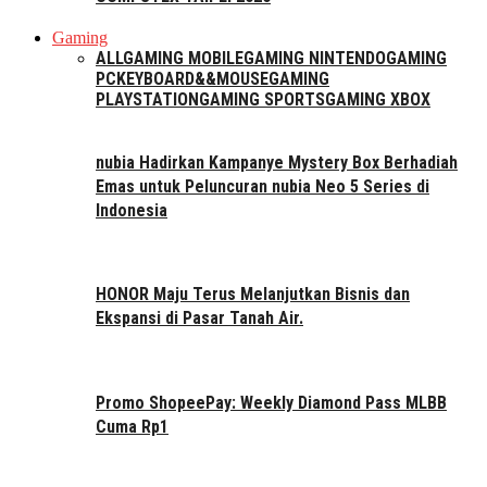
Gaming
ALL
GAMING MOBILE
GAMING NINTENDO
GAMING
PC
KEYBOARD&&MOUSE
GAMING
PLAYSTATION
GAMING SPORTS
GAMING XBOX
nubia Hadirkan Kampanye Mystery Box Berhadiah
Emas untuk Peluncuran nubia Neo 5 Series di
Indonesia
HONOR Maju Terus Melanjutkan Bisnis dan
Ekspansi di Pasar Tanah Air.
Promo ShopeePay: Weekly Diamond Pass MLBB
Cuma Rp1