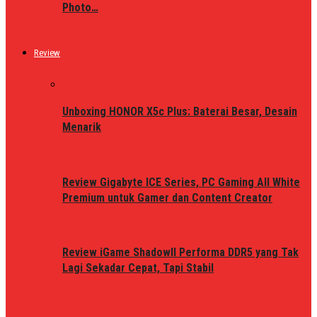
Photo…
Review
Unboxing HONOR X5c Plus: Baterai Besar, Desain
Menarik
Review Gigabyte ICE Series, PC Gaming All White
Premium untuk Gamer dan Content Creator
Review iGame ShadowII Performa DDR5 yang Tak
Lagi Sekadar Cepat, Tapi Stabil