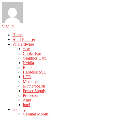
Sign in
Home
Hard-Publiser
Pc Hardware
case
Cooler Fan
Graphics Card
Nvidia
Radeon
Harddisk SSD
LCD
Memory
Motherboards
Power Supply
Processor
Amd
Intel
Gaming
Gaming Mobile