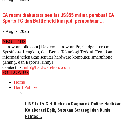
EA resmi diakuisisi senilai US$55 miliar, pembuat EA
Sports FC dan Battlefield kini jadi perusahaan...
7 August 2026
ABOUT US
Hardwareholic.com | Review Hardware Pc, Gadget Terbaru,
Spesifikasi Lengkap, dan Berita Teknologi Terkini. Temukan
informasi terlengkap seputar hardware komputer, smartphone,
gaming, dan Esports lainnya.
Contact us:
info@hardwareholic.com
FOLLOW US
Home
Hard-Publiser
LINE Let’s Get Rich dan Ragnarok Online Hadirkan
Kolaborasi Epik, Satukan Strategi dan Dunia
Fantasi…