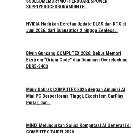
SSD
LCD
MEMORY
MOTHERBOARDS
POWER
SUPPLY
PROCESSOR
AMD
INTEL
NVIDIA Hadirkan Deretan Update DLSS dan RTX di
Juni 2026, dari Subnautica 2 hingga Zenless…
Biwin Guncang COMPUTEX 2026: Debut Memori
Ekstrem “Origin Code” dan Dominasi Overclocking
DDR5-8400
Minix Dobrak COMPUTEX 2026 dengan Amunisi AI
Mini PC Berperforma Tinggi, Ekosistem CarPlay
Pintar, dan…
MINIX Meluncurkan Solusi Komputasi AI Generasi di
COMPUTEX TAIPEI 2026