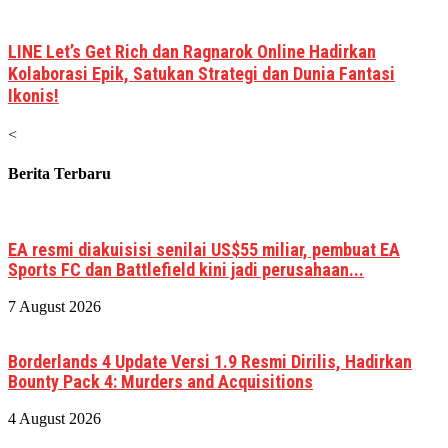
LINE Let’s Get Rich dan Ragnarok Online Hadirkan
Kolaborasi Epik, Satukan Strategi dan Dunia Fantasi
Ikonis!
<
Berita Terbaru
EA resmi diakuisisi senilai US$55 miliar, pembuat EA
Sports FC dan Battlefield kini jadi perusahaan...
7 August 2026
Borderlands 4 Update Versi 1.9 Resmi Dirilis, Hadirkan
Bounty Pack 4: Murders and Acquisitions
4 August 2026