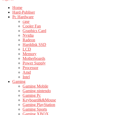
Home
Hard-Publiser
Pc Hardware
case
Cooler Fan
Graphics Card
Nvidia
Radeon
Harddisk SSD
LCD
Memory
Motherboards
Power Supply
Processor
Amd
Intel
Gaming
Gaming Mobile
Gaming nintendo
Gaming Pc
Keyboard&&Mouse
Gaming PlayStation
Gaming Sports
Gaming XBOX