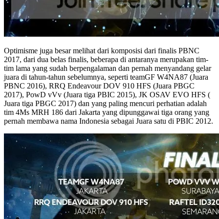
Optimisme juga besar melihat dari komposisi dari finalis PBNC
2017, dari dua belas finalis, beberapa di antaranya merupakan tim-
tim lama yang sudah berpengalaman dan pernah menyandang gelar
juara di tahun-tahun sebelumnya, seperti teamGF W4NA87 (Juara
PBNC 2016), RRQ Endeavour DOV 910 HFS (Juara PBGC
2017), PowD vVv (Juara tiga PBIC 2015), JK OSAV EVO HFS (
Juara tiga PBGC 2017) dan yang paling mencuri perhatian adalah
tim 4Ms MRH 186 dari Jakarta yang dipunggawai tiga orang yang
pernah membawa nama Indonesia sebagai Juara satu di PBIC 2012.