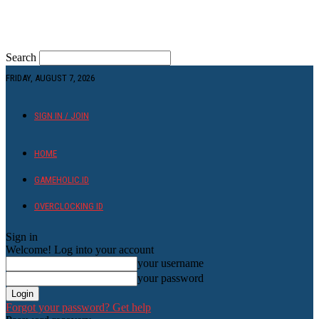
Search
FRIDAY, AUGUST 7, 2026
SIGN IN / JOIN
HOME
GAMEHOLIC.ID
OVERCLOCKING ID
Sign in
Welcome! Log into your account
your username
your password
Forgot your password? Get help