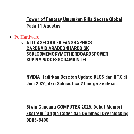
Tower of Fantasy Umumkan Rilis Secara Global
Pada 11 Agustus
Pc Hardware
ALL
CASE
COOLER FAN
GRAPHICS
CARD
NVIDIA
RADEON
HARDDISK
SSD
LCD
MEMORY
MOTHERBOARDS
POWER
SUPPLY
PROCESSOR
AMD
INTEL
NVIDIA Hadirkan Deretan Update DLSS dan RTX di
Juni 2026, dari Subnautica 2 hingga Zenless…
Biwin Guncang COMPUTEX 2026: Debut Memori
Ekstrem “Origin Code” dan Dominasi Overclocking
DDR5-8400