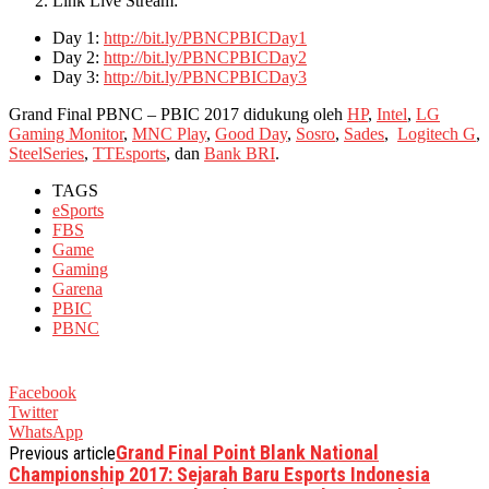
Link Live Stream:
Day 1:
http://bit.ly/PBNCPBICDay1
Day 2:
http://bit.ly/PBNCPBICDay2
Day 3:
http://bit.ly/PBNCPBICDay3
Grand Final PBNC – PBIC 2017 didukung oleh
HP
,
Intel
,
LG
Gaming Monitor
,
MNC Play
,
Good Day
,
Sosro
,
Sades
,
Logitech G
,
SteelSeries
,
TTEsports
, dan
Bank BRI
.
TAGS
eSports
FBS
Game
Gaming
Garena
PBIC
PBNC
Facebook
Twitter
WhatsApp
Grand Final Point Blank National
Previous article
Championship 2017: Sejarah Baru Esports Indonesia