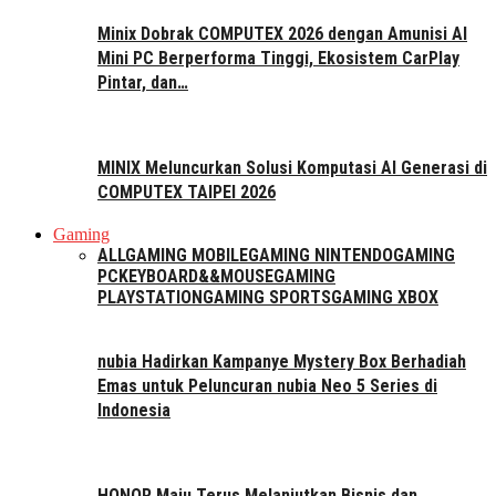
Minix Dobrak COMPUTEX 2026 dengan Amunisi AI
Mini PC Berperforma Tinggi, Ekosistem CarPlay
Pintar, dan…
MINIX Meluncurkan Solusi Komputasi AI Generasi di
COMPUTEX TAIPEI 2026
Gaming
ALL
GAMING MOBILE
GAMING NINTENDO
GAMING
PC
KEYBOARD&&MOUSE
GAMING
PLAYSTATION
GAMING SPORTS
GAMING XBOX
nubia Hadirkan Kampanye Mystery Box Berhadiah
Emas untuk Peluncuran nubia Neo 5 Series di
Indonesia
HONOR Maju Terus Melanjutkan Bisnis dan