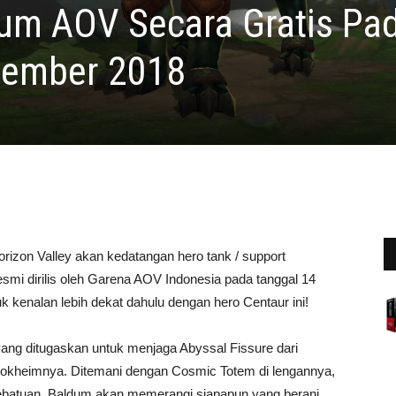
dum AOV Secara Gratis Pa
tember 2018
on Valley akan kedatangan hero tank / support
smi dirilis oleh Garena AOV Indonesia pada tanggal 14
 kenalan lebih dekat dahulu dengan hero Centaur ini!
ng ditugaskan untuk menjaga Abyssal Fissure dari
Lokheimnya. Ditemani dengan Cosmic Totem di lengannya,
 bebatuan, Baldum akan memerangi siapapun yang berani