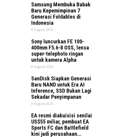
Samsung Membuka Babak
Baru Kepemimpinan 7
Generasi Foldables di
Indonesia
8 August 2026
Sony luncurkan FE 100-
400mm F5.6-8 OSS, lensa
super-telephoto ringan
untuk kamera Alpha
8 August 2026
SanDisk Siapkan Generasi
Baru NAND untuk Era AI
Inference, SSD Bukan Lagi
Sekadar Penyimpanan
8 August 2026
EA resmi diakuisisi senilai
US$55 miliar, pembuat EA
Sports FC dan Battlefield
kini jadi perusahaan...