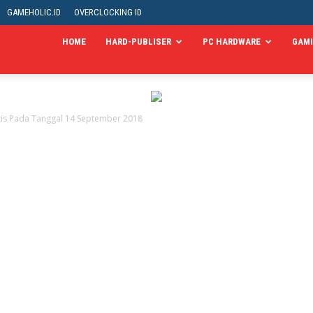
GAMEHOLIC.ID
OVERCLOCKING ID
HOME
HARD-PUBLISER
PC HARDWARE
GAM
tis Pada Tanggal 14 September 2018