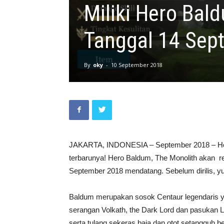
Miliki Hero Bal
Tanggal 14 Sep
By
oky
-
10 September 2018
JAKARTA, INDONESIA – September 2018 – Horiz
terbarunya! Hero Baldum, The Monolith akan re
September 2018 mendatang. Sebelum dirilis, yuk
Baldum merupakan sosok Centaur legendaris ya
serangan Volkath, the Dark Lord dan pasukan 
serta tulang sekeras baja dan otot setangguh