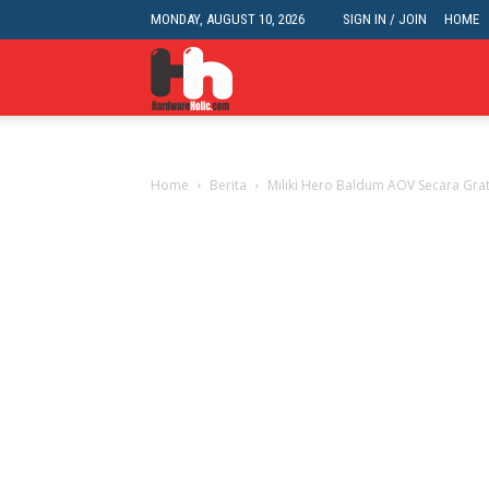
MONDAY, AUGUST 10, 2026
SIGN IN / JOIN
HOME
HardwareHolic.com
Home
Berita
Miliki Hero Baldum AOV Secara Gra