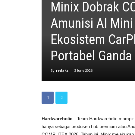
Minix Dobrak 
Amunisi AI Mini
Ekosistem CarPl
Portabel Ganda
By
redaksi
-
3 June 2026
Hardwareholic
– Team Hardwareholic mampir k
hanya sebagai produsen hub premium atau Andr
COMPUTEX 2026. Tahun ini, Minix melakukan