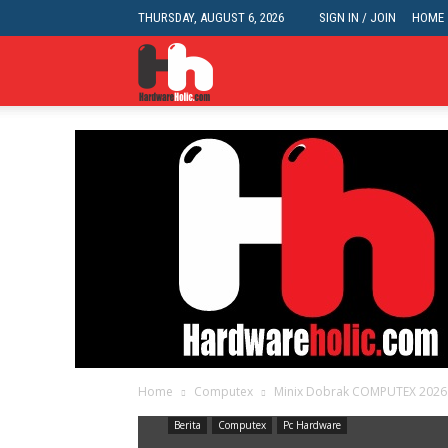
THURSDAY, AUGUST 6, 2026
SIGN IN / JOIN
HOME
HardwareHolic.com
Home
Computex
Minix Dobrak COMPUTEX 2026 d
Berita
Computex
Pc Hardware