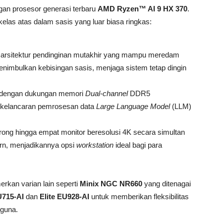
gan prosesor generasi terbaru
AMD Ryzen™ AI 9 HX 370
.
elas atas dalam sasis yang luar biasa ringkas:
rsitektur pendinginan mutakhir yang mampu meredam
imbulkan kebisingan sasis, menjaga sistem tetap dingin
 dengan dukungan memori
Dual-channel
DDR5
n kelancaran pemrosesan data
Large Language Model
(LLM)
ng hingga empat monitor beresolusi 4K secara simultan
ern, menjadikannya opsi
workstation
ideal bagi para
rkan varian lain seperti
Minix NGC NR660
yang ditenagai
U715-AI
dan
Elite EU928-AI
untuk memberikan fleksibilitas
gguna.