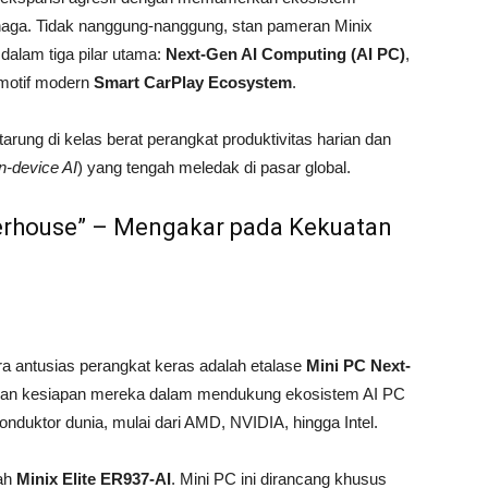
enaga. Tidak nanggung-nanggung, stan pameran Minix
dalam tiga pilar utama:
Next-Gen AI Computing (AI PC)
,
tomotif modern
Smart CarPlay Ecosystem
.
rung di kelas berat perangkat produktivitas harian dan
n-device AI
) yang tengah meledak di pasar global.
werhouse” – Mengakar pada Kekuatan
ra antusias perangkat keras adalah etalase
Mini PC Next-
rkan kesiapan mereka dalam mendukung ekosistem AI PC
nduktor dunia, mulai dari AMD, NVIDIA, hingga Intel.
lah
Minix Elite ER937-AI
. Mini PC ini dirancang khusus