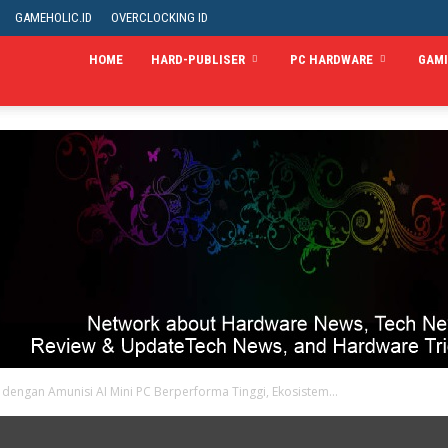
GAMEHOLIC.ID
OVERCLOCKING ID
HOME
HARD-PUBLISER
PC HARDWARE
GAM
engan Amunisi AI Mini PC Berperforma Tinggi, Ekosistem...