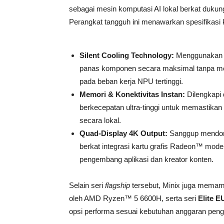
sebagai mesin komputasi AI lokal berkat dukun
Perangkat tangguh ini menawarkan spesifikasi k
Silent Cooling Technology:
Menggunakan a
panas komponen secara maksimal tanpa men
pada beban kerja NPU tertinggi.
Memori & Konektivitas Instan:
Dilengkapi
berkecepatan ultra-tinggi untuk memastika
secara lokal.
Quad-Display 4K Output:
Sanggup mendoro
berkat integrasi kartu grafis Radeon™ mod
pengembang aplikasi dan kreator konten.
Selain seri
flagship
tersebut, Minix juga memame
oleh AMD Ryzen™ 5 6600H, serta seri
Elite E
opsi performa sesuai kebutuhan anggaran pen