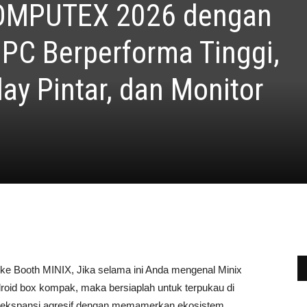
COMPUTEX 2026 dengan
 PC Berperforma Tinggi,
ay Pintar, dan Monitor
e Booth MINIX, Jika selama ini Anda mengenal Minix
oid box kompak, maka bersiaplah untuk terpukau di
 ekspansi agresif dengan memamerkan ekosistem