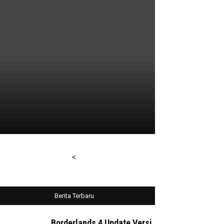
<
Berita Terbaru
Borderlands 4 Update Versi