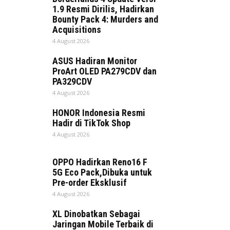
1.9 Resmi Dirilis, Hadirkan
Bounty Pack 4: Murders and
Acquisitions
4 August 2026
ASUS Hadiran Monitor
ProArt OLED PA279CDV dan
PA329CDV
4 August 2026
HONOR Indonesia Resmi
Hadir di TikTok Shop
4 August 2026
OPPO Hadirkan Reno16 F
5G Eco Pack,Dibuka untuk
Pre-order Eksklusif
4 August 2026
XL Dinobatkan Sebagai
Jaringan Mobile Terbaik di