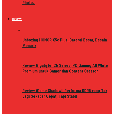
Photo…
Review
Unboxing HONOR X5c Plus: Baterai Besar, Desain
Menarik
Review Gigabyte ICE Series, PC Gaming All White
Premium untuk Gamer dan Content Creator
Review iGame ShadowII Performa DDR5 yang Tak
Lagi Sekadar Cepat, Tapi Stabil