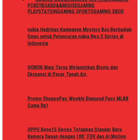
PC
KEYBOARD&&MOUSE
GAMING
PLAYSTATION
GAMING SPORTS
GAMING XBOX
nubia Hadirkan Kampanye Mystery Box Berhadiah
Emas untuk Peluncuran nubia Neo 5 Series di
Indonesia
HONOR Maju Terus Melanjutkan Bisnis dan
Ekspansi di Pasar Tanah Air.
Promo ShopeePay: Weekly Diamond Pass MLBB
Cuma Rp1
OPPO Reno15 Series Tetapkan Standar Baru
Kamera Depan dengan 100° FOV dan AI Motion