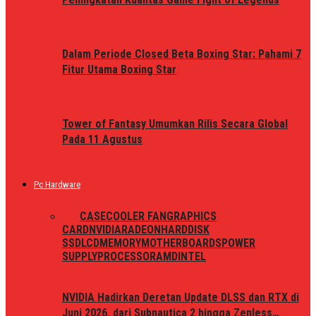
Dalam Periode Closed Beta Boxing Star: Pahami 7
Fitur Utama Boxing Star
Tower of Fantasy Umumkan Rilis Secara Global
Pada 11 Agustus
Pc Hardware
ALL
CASE
COOLER FAN
GRAPHICS
CARD
NVIDIA
RADEON
HARDDISK
SSD
LCD
MEMORY
MOTHERBOARDS
POWER
SUPPLY
PROCESSOR
AMD
INTEL
NVIDIA Hadirkan Deretan Update DLSS dan RTX di
Juni 2026, dari Subnautica 2 hingga Zenless…