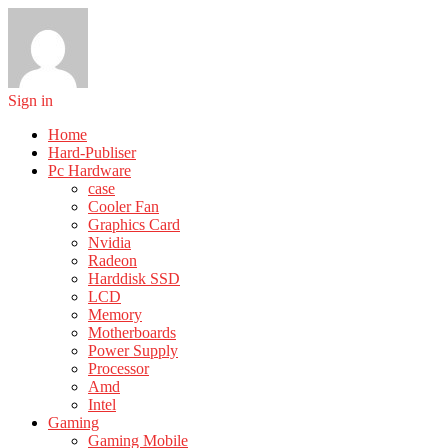
Sign in
Home
Hard-Publiser
Pc Hardware
case
Cooler Fan
Graphics Card
Nvidia
Radeon
Harddisk SSD
LCD
Memory
Motherboards
Power Supply
Processor
Amd
Intel
Gaming
Gaming Mobile