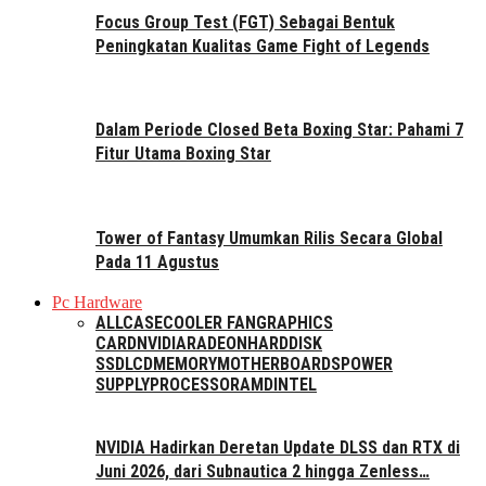
Focus Group Test (FGT) Sebagai Bentuk
Peningkatan Kualitas Game Fight of Legends
Dalam Periode Closed Beta Boxing Star: Pahami 7
Fitur Utama Boxing Star
Tower of Fantasy Umumkan Rilis Secara Global
Pada 11 Agustus
Pc Hardware
ALL
CASE
COOLER FAN
GRAPHICS
CARD
NVIDIA
RADEON
HARDDISK
SSD
LCD
MEMORY
MOTHERBOARDS
POWER
SUPPLY
PROCESSOR
AMD
INTEL
NVIDIA Hadirkan Deretan Update DLSS dan RTX di
Juni 2026, dari Subnautica 2 hingga Zenless…