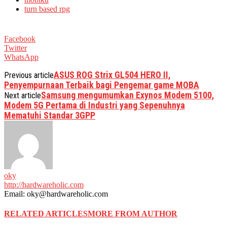
turn based rpg
Facebook
Twitter
WhatsApp
ASUS ROG Strix GL504 HERO II,
Previous article
Penyempurnaan Terbaik bagi Pengemar game MOBA
Samsung mengumumkan Exynos Modem 5100,
Next article
Modem 5G Pertama di Industri yang Sepenuhnya
Mematuhi Standar 3GPP
oky
http://hardwareholic.com
Email: oky@hardwareholic.com
RELATED ARTICLES
MORE FROM AUTHOR