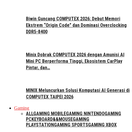
Biwin Guncang COMPUTEX 2026: Debut Memori
Ekstrem “Origin Code” dan Dominasi Overclocking
DDR5-8400
Minix Dobrak COMPUTEX 2026 dengan Amunisi AI
Mini PC Berperforma Tinggi, Ekosistem CarPlay
Pintar, dan…
MINIX Meluncurkan Solusi Komputasi AI Generasi di
COMPUTEX TAIPEI 2026
Gaming
ALL
GAMING MOBILE
GAMING NINTENDO
GAMING
PC
KEYBOARD&&MOUSE
GAMING
PLAYSTATION
GAMING SPORTS
GAMING XBOX