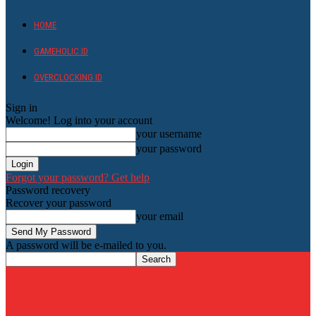
HOME
GAMEHOLIC.ID
OVERCLOCKING ID
Sign in
Welcome! Log into your account
your username
your password
Forgot your password? Get help
Password recovery
Recover your password
your email
A password will be e-mailed to you.
HardwareHolic.com