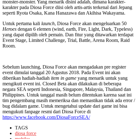
monster-monster. Yang menarik disini adalah, dimana karakter-
karakter pada Diosa Force diisi oleh artis-artis terkenal dari Jepang
seperti Ryota Osaka, Kana Hanazawa dan Akihisa Wakayama.
Untuk pertama kali
launch
, Diosa Force akan mengeluarkan 50
Heroes
dengan 6 elemen (wind, earth, Fire, Light, Dark, Typeless)
yang dapat dipilih oleh pemain. Dan fitur yang ditawarkan terdapat
Event Stage, Limited Challenge, Trial, Battle, Arena Room, Raid
Room.
Sebelum launching, Diosa Force akan mengadakan pre register
event dimulai tanggal 20 Agustus 2018. Pada Event ini akan
diberikan hadiah-hadiah
item in game
yang menarik untuk yang
mengikuti event ini. Closed Beta akan dilakukan di beberapa
negara SEA seperti Indonesia, Singapore, Malaysia, Thailand dan
Philippines. Untuk tanggal masih belum ditentukan karena saat ini
tim pengembang masih memeriksa dan memastikan tidak ada error /
bug didalam game. Untuk mengetahui update dari game ini bisa
mengukuti fanpage resmi dari Diosa Force di
https://www.facebook.com/DiosaForceSEA/
TAGS
diosa force
mobiku