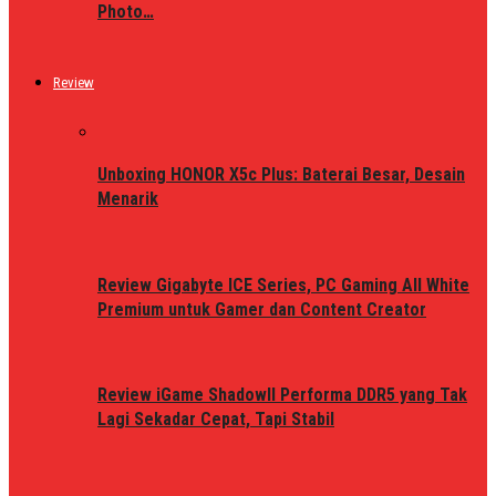
Photo…
Review
Unboxing HONOR X5c Plus: Baterai Besar, Desain
Menarik
Review Gigabyte ICE Series, PC Gaming All White
Premium untuk Gamer dan Content Creator
Review iGame ShadowII Performa DDR5 yang Tak
Lagi Sekadar Cepat, Tapi Stabil