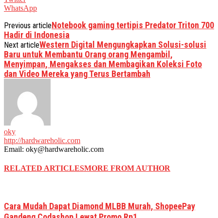
WhatsApp
Notebook gaming tertipis Predator Triton 700
Previous article
Hadir di Indonesia
Western Digital Mengungkapkan Solusi-solusi
Next article
Baru untuk Membantu Orang orang Mengambil,
Menyimpan, Mengakses dan Membagikan Koleksi Foto
dan Video Mereka yang Terus Bertambah
oky
http://hardwareholic.com
Email: oky@hardwareholic.com
RELATED ARTICLES
MORE FROM AUTHOR
Cara Mudah Dapat Diamond MLBB Murah, ShopeePay
Gandeng Codashop Lewat Promo Rp1