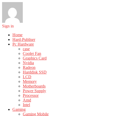
Sign in
Home
Hard-Publiser
Pc Hardware
case
Cooler Fan
Graphics Card
Nvidia
Radeon
Harddisk SSD
LCD
Memory
Motherboards
Power Supply
Processor
Amd
Intel
Gaming
Gaming Mobile