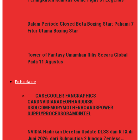
Dalam Periode Closed Beta Boxing Star: Pahami 7
Fitur Utama Boxing Star
Tower of Fantasy Umumkan Rilis Secara Global
Pada 11 Agustus
Pc Hardware
ALL
CASE
COOLER FAN
GRAPHICS
CARD
NVIDIA
RADEON
HARDDISK
SSD
LCD
MEMORY
MOTHERBOARDS
POWER
SUPPLY
PROCESSOR
AMD
INTEL
NVIDIA Hadirkan Deretan Update DLSS dan RTX di
Juni 2026, dari Subnautica 2 hingga Zenless…