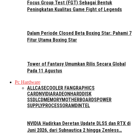
Focus Group Test (FGT) Sebagai Bentuk
Peningkatan Kualitas Game Fight of Legends
Dalam Periode Closed Beta Boxing Star: Pahami 7
Fitur Utama Boxing Star
Tower of Fantasy Umumkan Rilis Secara Global
Pada 11 Agustus
Pc Hardware
ALL
CASE
COOLER FAN
GRAPHICS
CARD
NVIDIA
RADEON
HARDDISK
SSD
LCD
MEMORY
MOTHERBOARDS
POWER
SUPPLY
PROCESSOR
AMD
INTEL
NVIDIA Hadirkan Deretan Update DLSS dan RTX di
Juni 2026, dari Subnautica 2 hingga Zenless…