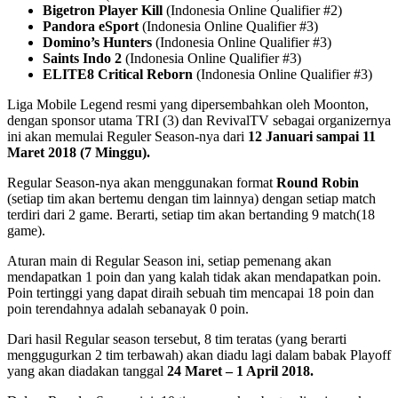
Bigetron Player Kill
(Indonesia Online Qualifier #2)
Pandora eSport
(Indonesia Online Qualifier #3)
Domino’s Hunters
(Indonesia Online Qualifier #3)
Saints Indo 2
(Indonesia Online Qualifier #3)
ELITE8 Critical Reborn
(Indonesia Online Qualifier #3)
Liga Mobile Legend resmi yang dipersembahkan oleh Moonton,
dengan sponsor utama TRI (3) dan RevivalTV sebagai organizernya
ini akan memulai Reguler Season-nya dari
12 Januari sampai 11
Maret 2018 (7 Minggu).
Regular Season-nya akan menggunakan format
Round Robin
(setiap tim akan bertemu dengan tim lainnya) dengan setiap match
terdiri dari 2 game. Berarti, setiap tim akan bertanding 9 match(18
game).
Aturan main di Regular Season ini, setiap pemenang akan
mendapatkan 1 poin dan yang kalah tidak akan mendapatkan poin.
Poin tertinggi yang dapat diraih sebuah tim mencapai 18 poin dan
poin terendahnya adalah sebanayak 0 poin.
Dari hasil Regular season tersebut, 8 tim teratas (yang berarti
menggugurkan 2 tim terbawah) akan diadu lagi dalam babak Playoff
yang akan diadakan tanggal
24 Maret – 1 April 2018.