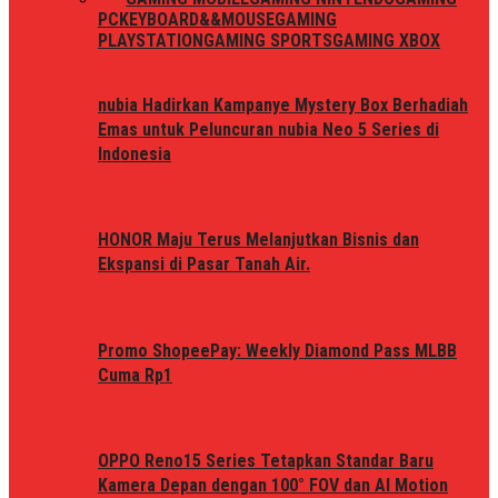
PC
KEYBOARD&&MOUSE
GAMING
PLAYSTATION
GAMING SPORTS
GAMING XBOX
nubia Hadirkan Kampanye Mystery Box Berhadiah
Emas untuk Peluncuran nubia Neo 5 Series di
Indonesia
HONOR Maju Terus Melanjutkan Bisnis dan
Ekspansi di Pasar Tanah Air.
Promo ShopeePay: Weekly Diamond Pass MLBB
Cuma Rp1
OPPO Reno15 Series Tetapkan Standar Baru
Kamera Depan dengan 100° FOV dan AI Motion