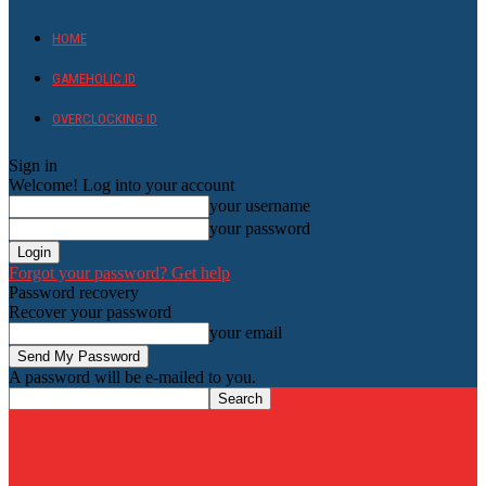
HOME
GAMEHOLIC.ID
OVERCLOCKING ID
Sign in
Welcome! Log into your account
your username
your password
Forgot your password? Get help
Password recovery
Recover your password
your email
A password will be e-mailed to you.
HardwareHolic.com