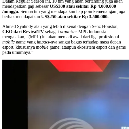
Dalam Regular Season ini, 10 tim yang akan bertanding juga akan
mendapatkan gaji sebesar
US$300 atau sekitar Rp 4.000.000
/minggu
. Semua tim yang mendapatkan tiap poin kemenangan juga
berhak mendapatkan
US$250 atau sekitar Rp 3.500.000.
Ahmad Syahndy atau yang lebih dikenal dengan Senz Houston,
CEO dari RevivalTV
sebagai
organizer
MPL Indonesia
mengatakan, “(MPL) ini akan menjadi awal dari liga profesional
mobile
game yang
impact-
nya sangat bagus terhadap masa depan
esport, khususnya
mobile
game; ataupun ekosistem esport dan game
pada umumnya.”