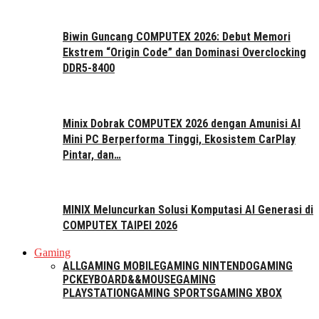
Biwin Guncang COMPUTEX 2026: Debut Memori
Ekstrem “Origin Code” dan Dominasi Overclocking
DDR5-8400
Minix Dobrak COMPUTEX 2026 dengan Amunisi AI
Mini PC Berperforma Tinggi, Ekosistem CarPlay
Pintar, dan…
MINIX Meluncurkan Solusi Komputasi AI Generasi di
COMPUTEX TAIPEI 2026
Gaming
ALL
GAMING MOBILE
GAMING NINTENDO
GAMING
PC
KEYBOARD&&MOUSE
GAMING
PLAYSTATION
GAMING SPORTS
GAMING XBOX