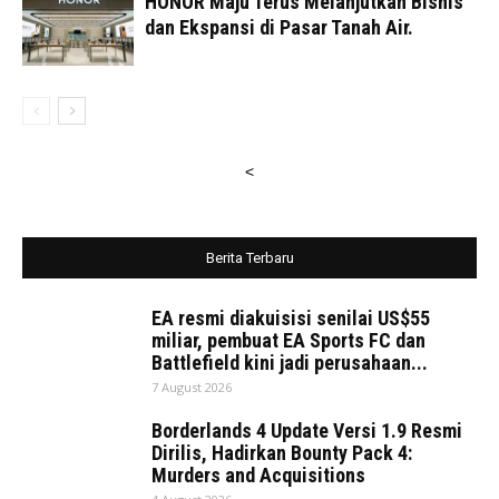
HONOR Maju Terus Melanjutkan Bisnis
dan Ekspansi di Pasar Tanah Air.
<
Berita Terbaru
EA resmi diakuisisi senilai US$55
miliar, pembuat EA Sports FC dan
Battlefield kini jadi perusahaan...
7 August 2026
Borderlands 4 Update Versi 1.9 Resmi
Dirilis, Hadirkan Bounty Pack 4:
Murders and Acquisitions