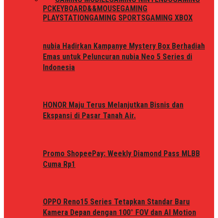
PC
KEYBOARD&&MOUSE
GAMING
PLAYSTATION
GAMING SPORTS
GAMING XBOX
nubia Hadirkan Kampanye Mystery Box Berhadiah
Emas untuk Peluncuran nubia Neo 5 Series di
Indonesia
HONOR Maju Terus Melanjutkan Bisnis dan
Ekspansi di Pasar Tanah Air.
Promo ShopeePay: Weekly Diamond Pass MLBB
Cuma Rp1
OPPO Reno15 Series Tetapkan Standar Baru
Kamera Depan dengan 100° FOV dan AI Motion