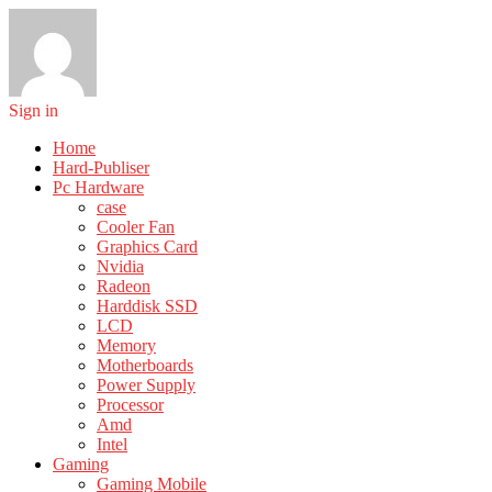
Sign in
Home
Hard-Publiser
Pc Hardware
case
Cooler Fan
Graphics Card
Nvidia
Radeon
Harddisk SSD
LCD
Memory
Motherboards
Power Supply
Processor
Amd
Intel
Gaming
Gaming Mobile