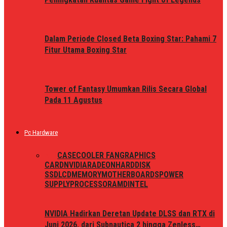
Dalam Periode Closed Beta Boxing Star: Pahami 7
Fitur Utama Boxing Star
Tower of Fantasy Umumkan Rilis Secara Global
Pada 11 Agustus
Pc Hardware
ALL
CASE
COOLER FAN
GRAPHICS
CARD
NVIDIA
RADEON
HARDDISK
SSD
LCD
MEMORY
MOTHERBOARDS
POWER
SUPPLY
PROCESSOR
AMD
INTEL
NVIDIA Hadirkan Deretan Update DLSS dan RTX di
Juni 2026, dari Subnautica 2 hingga Zenless…