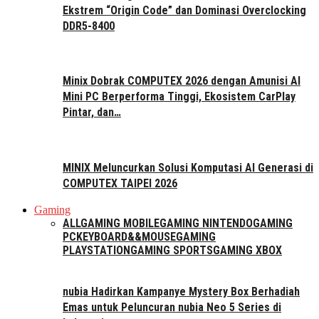
Ekstrem “Origin Code” dan Dominasi Overclocking
DDR5-8400
Minix Dobrak COMPUTEX 2026 dengan Amunisi AI
Mini PC Berperforma Tinggi, Ekosistem CarPlay
Pintar, dan…
MINIX Meluncurkan Solusi Komputasi AI Generasi di
COMPUTEX TAIPEI 2026
Gaming
ALL
GAMING MOBILE
GAMING NINTENDO
GAMING
PC
KEYBOARD&&MOUSE
GAMING
PLAYSTATION
GAMING SPORTS
GAMING XBOX
nubia Hadirkan Kampanye Mystery Box Berhadiah
Emas untuk Peluncuran nubia Neo 5 Series di