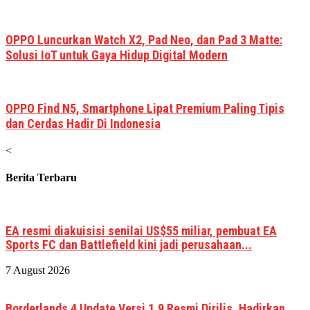
OPPO Luncurkan Watch X2, Pad Neo, dan Pad 3 Matte:
Solusi IoT untuk Gaya Hidup Digital Modern
OPPO Find N5, Smartphone Lipat Premium Paling Tipis
dan Cerdas Hadir Di Indonesia
<
Berita Terbaru
EA resmi diakuisisi senilai US$55 miliar, pembuat EA
Sports FC dan Battlefield kini jadi perusahaan...
7 August 2026
Borderlands 4 Update Versi 1.9 Resmi Dirilis, Hadirkan