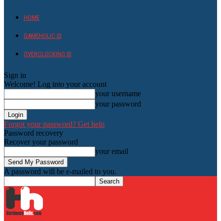
HOME
GAMEHOLIC.ID
OVERCLOCKING ID
Sign in
Welcome! Log into your account
your username
your password
Forgot your password? Get help
Password recovery
Recover your password
your email
A password will be e-mailed to you.
HardwareHolic.com