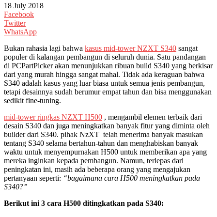
18 July 2018
Facebook
Twitter
WhatsApp
Bukan rahasia lagi bahwa
kasus mid-tower NZXT S340
sangat
populer di kalangan pembangun di seluruh dunia. Satu pandangan
di PCPartPicker akan menunjukkan ribuan build S340 yang berkisar
dari yang murah hingga sangat mahal. Tidak ada keraguan bahwa
S340 adalah kasus yang luar biasa untuk semua jenis pembangun,
tetapi desainnya sudah berumur empat tahun dan bisa menggunakan
sedikit fine-tuning.
mid-tower ringkas NZXT H500
, mengambil elemen terbaik dari
desain S340 dan juga meningkatkan banyak fitur yang diminta oleh
builder dari S340. pihak NzXT telah menerima banyak masukan
tentang S340 selama bertahun-tahun dan menghabiskan banyak
waktu untuk menyempurnakan H500 untuk memberikan apa yang
mereka inginkan kepada pembangun. Namun, terlepas dari
peningkatan ini, masih ada beberapa orang yang mengajukan
pertanyaan seperti:
“bagaimana cara H500 meningkatkan pada
S340?”
Berikut ini 3 cara H500 ditingkatkan pada S340: