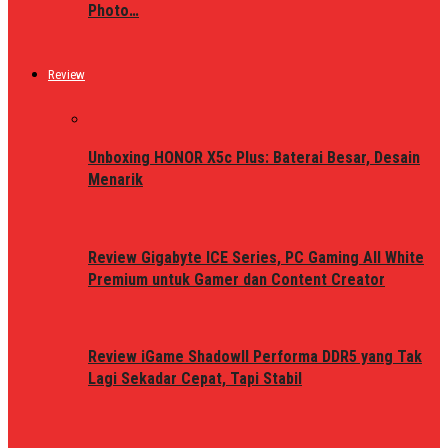
Photo…
Review
Unboxing HONOR X5c Plus: Baterai Besar, Desain
Menarik
Review Gigabyte ICE Series, PC Gaming All White
Premium untuk Gamer dan Content Creator
Review iGame ShadowII Performa DDR5 yang Tak
Lagi Sekadar Cepat, Tapi Stabil