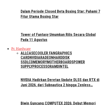
Dalam Periode Closed Beta Boxing Star: Pahami 7
Fitur Utama Boxing Star
Tower of Fantasy Umumkan Rilis Secara Global
Pada 11 Agustus
Pc Hardware
ALL
CASE
COOLER FAN
GRAPHICS
CARD
NVIDIA
RADEON
HARDDISK
SSD
LCD
MEMORY
MOTHERBOARDS
POWER
SUPPLY
PROCESSOR
AMD
INTEL
NVIDIA Hadirkan Deretan Update DLSS dan RTX di
Juni 2026, dari Subnautica 2 hingga Zenless…
Biwin Guncang COMPUTEX 2026: Debut Memori