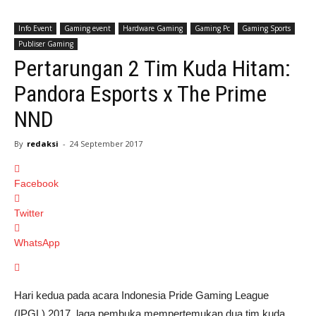
Info Event
Gaming event
Hardware Gaming
Gaming Pc
Gaming Sports
Publiser Gaming
Pertarungan 2 Tim Kuda Hitam:
Pandora Esports x The Prime
NND
By
redaksi
-
24 September 2017
Facebook
Twitter
WhatsApp
Hari kedua pada acara Indonesia Pride Gaming League
(IPGL) 2017, laga pembuka mempertemukan dua tim kuda