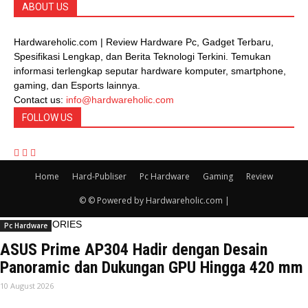
ABOUT US
Hardwareholic.com | Review Hardware Pc, Gadget Terbaru,
Spesifikasi Lengkap, dan Berita Teknologi Terkini. Temukan
informasi terlengkap seputar hardware komputer, smartphone,
gaming, dan Esports lainnya.
Contact us:
info@hardwareholic.com
FOLLOW US
Home
Hard-Publiser
Pc Hardware
Gaming
Review
© © Powered by Hardwareholic.com |
MORE STORIES
Pc Hardware
ASUS Prime AP304 Hadir dengan Desain
Panoramic dan Dukungan GPU Hingga 420 mm
10 August 2026