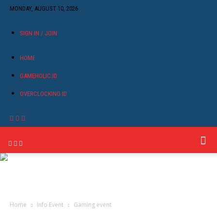
MONDAY, AUGUST 10, 2026
SIGN IN / JOIN
HOME
GAMEHOLIC.ID
OVERCLOCKING ID
Home
Info Event
Gaming event