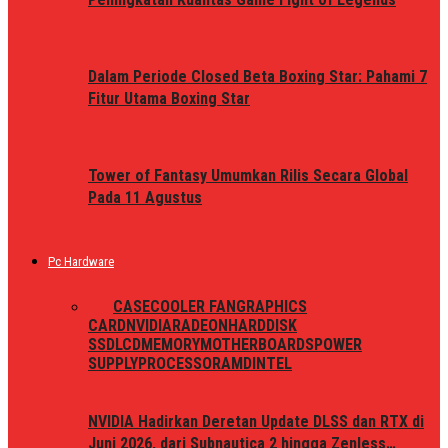
Dalam Periode Closed Beta Boxing Star: Pahami 7
Fitur Utama Boxing Star
Tower of Fantasy Umumkan Rilis Secara Global
Pada 11 Agustus
Pc Hardware
ALL
CASE
COOLER FAN
GRAPHICS
CARD
NVIDIA
RADEON
HARDDISK
SSD
LCD
MEMORY
MOTHERBOARDS
POWER
SUPPLY
PROCESSOR
AMD
INTEL
NVIDIA Hadirkan Deretan Update DLSS dan RTX di
Juni 2026, dari Subnautica 2 hingga Zenless…