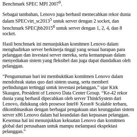
9
Benchmark SPEC MPI 2007
.
Sebagai tambahan, Lenovo juga berhasil memecahkan rekor dunia
5
dalam SPECvirt_sc2013
untuk server dengan 2 socket, dan
6
benchmark SPECjbb2015
untuk server dengan 1, 2, 4, dan 8
socket.
Hasil benchmark ini menunjukkan komitmen Lenovo dalam
menghadirkan server berkinerja tinggi yang sesuai harapan para
pelanggan dan investasi server mereka, serta kemampuan dalam
menyediakan sistem yang fleksibel dan juga dapat diandalkan oleh
pelanggan.
“Pengumuman hari ini membuktikan komitmen Lenovo dalam
mendobrak status quo dari sistem usang, serta memberi
perlindungan tertinggi untuk investasi pelanggan,” ujar Kirk
Skaugen, President of Lenovo Data Center Group. “Ke-42 rekor
dunia yang berhasil dipecahkan oleh server ThinkSystem dari
Lenovo, didukung oleh prosesor Intel® Xeon® Scalable terbaru,
dikombinasikan dengan berbagai pengakuan atas keunggulan sistem
server x86 Lenovo dalam hal keandalan dan kepuasan pelanggan.
Kesemua hal ini menunjukkan kekuatan Lenovo dan komitmen
global dari perusahaan untuk mampu melampaui ekspektasi
pelanggan.”