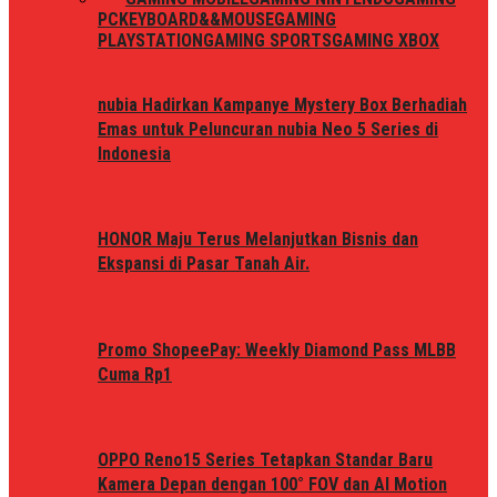
PC
KEYBOARD&&MOUSE
GAMING
PLAYSTATION
GAMING SPORTS
GAMING XBOX
nubia Hadirkan Kampanye Mystery Box Berhadiah
Emas untuk Peluncuran nubia Neo 5 Series di
Indonesia
HONOR Maju Terus Melanjutkan Bisnis dan
Ekspansi di Pasar Tanah Air.
Promo ShopeePay: Weekly Diamond Pass MLBB
Cuma Rp1
OPPO Reno15 Series Tetapkan Standar Baru
Kamera Depan dengan 100° FOV dan AI Motion