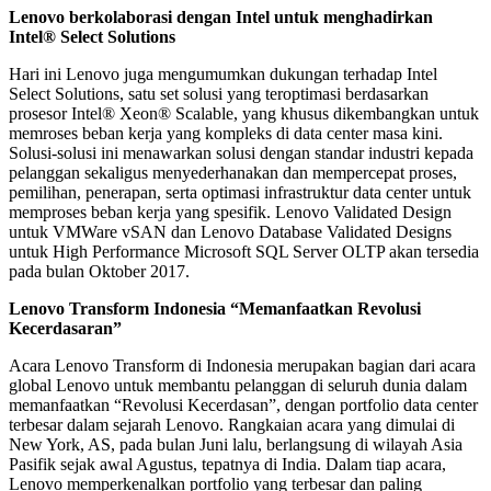
Lenovo berkolaborasi dengan Intel untuk menghadirkan
Intel® Select Solutions
Hari ini Lenovo juga mengumumkan dukungan terhadap Intel
Select Solutions, satu set solusi yang teroptimasi berdasarkan
prosesor Intel® Xeon® Scalable, yang khusus dikembangkan untuk
memroses beban kerja yang kompleks di data center masa kini.
Solusi-solusi ini menawarkan solusi dengan standar industri kepada
pelanggan sekaligus menyederhanakan dan mempercepat proses,
pemilihan, penerapan, serta optimasi infrastruktur data center untuk
memproses beban kerja yang spesifik. Lenovo Validated Design
untuk VMWare vSAN dan Lenovo Database Validated Designs
untuk High Performance Microsoft SQL Server OLTP akan tersedia
pada bulan Oktober 2017.
Lenovo Transform Indonesia “Memanfaatkan Revolusi
Kecerdasaran”
Acara Lenovo Transform di Indonesia merupakan bagian dari acara
global Lenovo untuk membantu pelanggan di seluruh dunia dalam
memanfaatkan “Revolusi Kecerdasan”, dengan portfolio data center
terbesar dalam sejarah Lenovo. Rangkaian acara yang dimulai di
New York, AS, pada bulan Juni lalu, berlangsung di wilayah Asia
Pasifik sejak awal Agustus, tepatnya di India. Dalam tiap acara,
Lenovo memperkenalkan portfolio yang terbesar dan paling