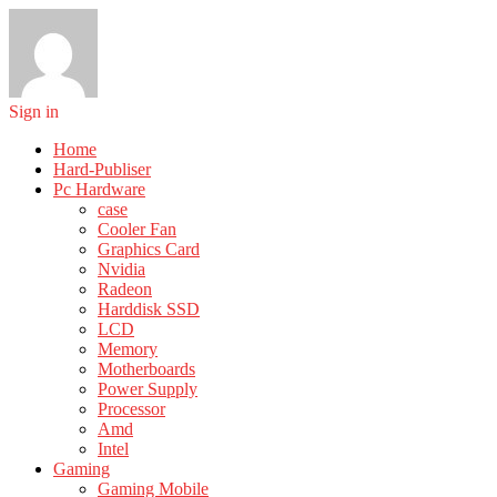
Sign in
Home
Hard-Publiser
Pc Hardware
case
Cooler Fan
Graphics Card
Nvidia
Radeon
Harddisk SSD
LCD
Memory
Motherboards
Power Supply
Processor
Amd
Intel
Gaming
Gaming Mobile