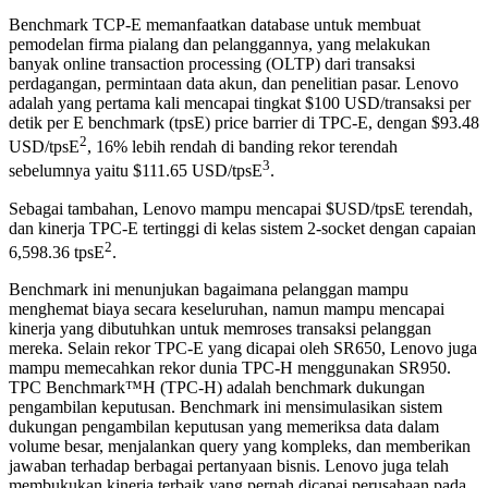
Benchmark TCP-E memanfaatkan database untuk membuat
pemodelan firma pialang dan pelanggannya, yang melakukan
banyak online transaction processing (OLTP) dari transaksi
perdagangan, permintaan data akun, dan penelitian pasar. Lenovo
adalah yang pertama kali mencapai tingkat $100 USD/transaksi per
detik per E benchmark (tpsE) price barrier di TPC-E, dengan $93.48
2
USD/tpsE
, 16% lebih rendah di banding rekor terendah
3
sebelumnya yaitu $111.65 USD/tpsE
.
Sebagai tambahan, Lenovo mampu mencapai $USD/tpsE terendah,
dan kinerja TPC-E tertinggi di kelas sistem 2-socket dengan capaian
2
6,598.36 tpsE
.
Benchmark ini menunjukan bagaimana pelanggan mampu
menghemat biaya secara keseluruhan, namun mampu mencapai
kinerja yang dibutuhkan untuk memroses transaksi pelanggan
mereka. Selain rekor TPC-E yang dicapai oleh SR650, Lenovo juga
mampu memecahkan rekor dunia TPC-H menggunakan SR950.
TPC Benchmark™H (TPC-H) adalah benchmark dukungan
pengambilan keputusan. Benchmark ini mensimulasikan sistem
dukungan pengambilan keputusan yang memeriksa data dalam
volume besar, menjalankan query yang kompleks, dan memberikan
jawaban terhadap berbagai pertanyaan bisnis. Lenovo juga telah
membukukan kinerja terbaik yang pernah dicapai perusahaan pada