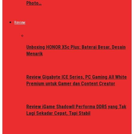
Photo…
Review
Unboxing HONOR X5c Plus: Baterai Besar, Desain
Menarik
Review Gigabyte ICE Series, PC Gaming All White
Premium untuk Gamer dan Content Creator
Review iGame ShadowII Performa DDR5 yang Tak
Lagi Sekadar Cepat, Tapi Stabil