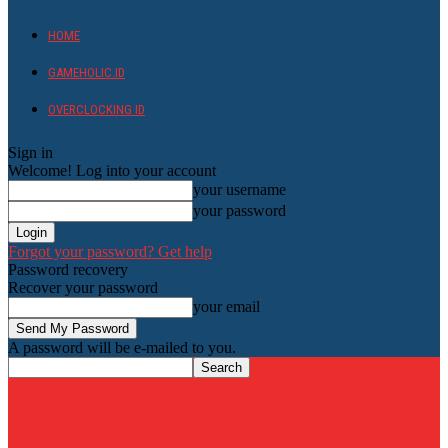
HOME
GAMEHOLIC.ID
OVERCLOCKING ID
Sign in
Welcome! Log into your account
your username
your password
Forgot your password? Get help
Password recovery
Recover your password
your email
A password will be e-mailed to you.
HardwareHolic.com