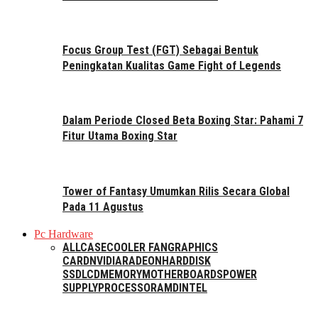
Focus Group Test (FGT) Sebagai Bentuk
Peningkatan Kualitas Game Fight of Legends
Dalam Periode Closed Beta Boxing Star: Pahami 7
Fitur Utama Boxing Star
Tower of Fantasy Umumkan Rilis Secara Global
Pada 11 Agustus
Pc Hardware
ALL
CASE
COOLER FAN
GRAPHICS
CARD
NVIDIA
RADEON
HARDDISK
SSD
LCD
MEMORY
MOTHERBOARDS
POWER
SUPPLY
PROCESSOR
AMD
INTEL