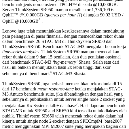
benchmark jenis non-clustered TPC-H™ di skala @10,000GB.
Server ThinkSystem SR950 mampu meraih skor 1,336,109.6
QphH™ @10,000GB (
queries per hour H
) di angka $0.92 USD /
8.
QphH @10,000GB
.
Lenovo juga telah menunjukkan kesuksesannya dalam mendukung
para pelanggan di pasar finansial, dengan memecahkan rekor dunia
dalam benchmark 26 STAC-M3 di ThinkSystem SR950 dan
ThinkSystem SR650. Benchmark STAC-M3 mengukur beban kerja
time-series analytics
. ThinkSystem SR950 mampu memecahkan
rekor dunia dalam 9 dari 15 penilaian, dan dua penilaian opsional
dari benchmark STAC-M3
‘big-memory’
Shasta. Salah satu dari
hasil ini bahkan menunjukkan hasil 2x lebih tinggi dari skor
4
sebelumnya di benchmark
STAC-M3 Shasta.
ThinkSystem SR650 juga berhasil memecahkan rekor dunia di 15
dari 17 benchmark
mean response-time
ketika menjalakan STAC-
M3 Antuco benchmark suite, jika dibandingkan dengan hasil yang
sebelumnya di publikasikan untuk server single-node 2 socket yang
7
menjalankan Kx Systems kdb+ database
. Hasil laporan benchmark
STAC-M3 untuk SR950 and SR650 kini tersedia untuk diakses oleh
publik. ThinkSystem SR650 telah mencetak rekor dunia dalam hal
kinerja untuk single node 2-socket dengan SPECmpiM_base2007
metric menggunakan MPI M2007 suite yang merupakan bagian dari