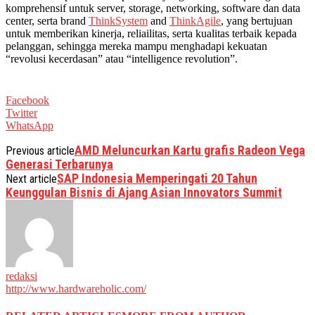
komprehensif untuk server, storage, networking, software dan data
center, serta brand
ThinkSystem
and
ThinkAgile
, yang bertujuan
untuk memberikan kinerja, reliailitas, serta kualitas terbaik kepada
pelanggan, sehingga mereka mampu menghadapi kekuatan
“revolusi kecerdasan” atau “intelligence revolution”.
Facebook
Twitter
WhatsApp
AMD Meluncurkan Kartu grafis Radeon Vega
Previous article
Generasi Terbarunya
SAP Indonesia Memperingati 20 Tahun
Next article
Keunggulan Bisnis di Ajang Asian Innovators Summit
redaksi
http://www.hardwareholic.com/