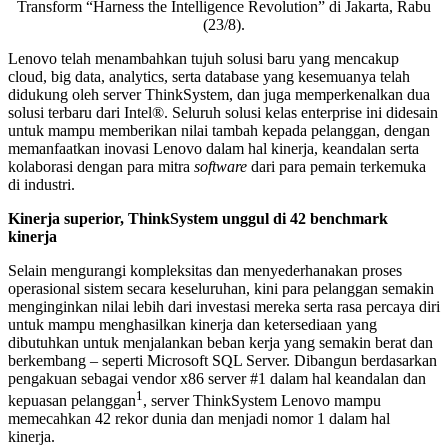
Transform “Harness the Intelligence Revolution” di Jakarta, Rabu
(23/8).
Lenovo telah menambahkan tujuh solusi baru yang mencakup
cloud, big data, analytics, serta database yang kesemuanya telah
didukung oleh server ThinkSystem, dan juga memperkenalkan dua
solusi terbaru dari Intel®. Seluruh solusi kelas enterprise ini didesain
untuk mampu memberikan nilai tambah kepada pelanggan, dengan
memanfaatkan inovasi Lenovo dalam hal kinerja, keandalan serta
kolaborasi dengan para mitra
software
dari para pemain terkemuka
di industri.
Kinerja superior,
ThinkSystem
unggul di 42 b
enchmark
kinerja
Selain mengurangi kompleksitas dan menyederhanakan proses
operasional sistem secara keseluruhan, kini para pelanggan semakin
menginginkan nilai lebih dari investasi mereka serta rasa percaya diri
untuk mampu menghasilkan kinerja dan ketersediaan yang
dibutuhkan untuk menjalankan beban kerja yang semakin berat dan
berkembang – seperti Microsoft SQL Server. Dibangun berdasarkan
pengakuan sebagai vendor x86 server #1 dalam hal keandalan dan
1
kepuasan pelanggan
, server ThinkSystem Lenovo mampu
memecahkan 42 rekor dunia dan menjadi nomor 1 dalam hal
kinerja.